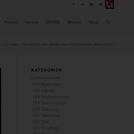
Presse
Service
ÖFKAD
Wissen
Shop
e
/
LFV Wien
/
Stichflamme beim Befüllen eines Ethanolkamins – Balkonbrand
KATEGORIEN
Landesverbände
LFV Burgenland
LFV Kärnten
LFV Niederösterreich
LFV Oberösterreich
LFV Salzburg
LFV Steiermark
LFV Tirol
LFV Vorarlberg