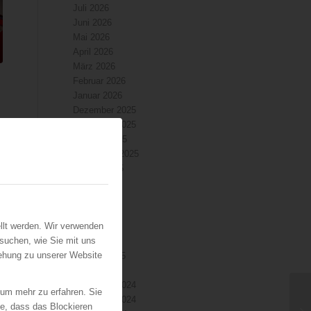
Juli 2026
Juni 2026
Mai 2026
April 2026
März 2026
Februar 2026
g
Januar 2026
Dezember 2025
November 2025
Oktober 2025
September 2025
August 2025
Juli 2025
Juni 2025
Mai 2025
llt werden. Wir verwenden
April 2025
suchen, wie Sie mit uns
März 2025
iehung zu unserer Website
Februar 2025
Januar 2025
Dezember 2024
 um mehr zu erfahren. Sie
November 2024
ie, dass das Blockieren