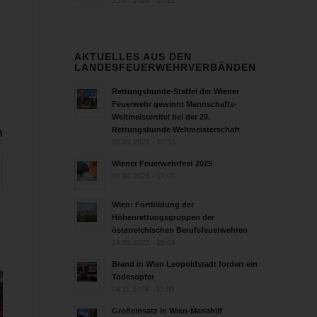
25.07.2026 - 17:21
AKTUELLES AUS DEN
LANDESFEUERWEHRVERBÄNDEN
Rettungshunde-Staffel der Wiener
Feuerwehr gewinnt Mannschafts-
Weltmeistertitel bei der 29.
Rettungshunde Weltmeisterschaft
n
30.09.2025 - 10:55
Wiener Feuerwehrfest 2025
06.08.2025 - 17:00
Wien: Fortbildung der
Höhenrettungsgruppen der
österreichischen Berufsfeuerwehren
14.05.2025 - 15:08
Brand in Wien Leopoldstadt fordert ein
Todesopfer
04.11.2024 - 13:03
Großeinsatz in Wien-Mariahilf