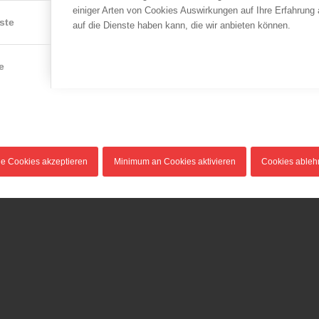
einiger Arten von Cookies Auswirkungen auf Ihre Erfahrung
LFV Wien
ÖBFV
ste
auf die Dienste haben kann, die wir anbieten können.
Tragischer CO-Unfall
Refresher-Modul für die
Grundausbildung
29.09.2013
10.07.2013
e
Am 29. September 2013
Elektronische Medien und
ereignete sich in den
g
Geräte – vom Smartphone
Morgenstunden ein…
bis zum PC…
le Cookies akzeptieren
Minimum an Cookies aktivieren
Cookies able