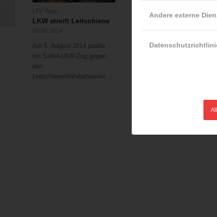
Alarmstufe 2
LFV Wien
ÖBFV
Andere externe Dien
LKW streift Leitschiene
Gesucht: Ärzte für
Auslandseinsätze des
05.08.2014
Bundesheeres
Datenschutzrichtlini
Am 5. August 2014 prallte
01.08.2014
ein Sattel-LKW-Zug gegen
Für die ärztliche Versorgun
den
der österreichischen
Leitschienenfahrbahnteiler…
Soldaten…
Al