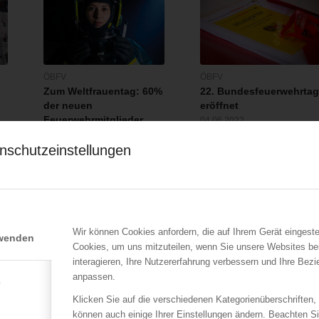
ÖBFV
ÖBFV
Zum Weltfrauentag: 60%
22. Bundesfeuerwehrta
der neuen
eröffnet
Feuerwehrmitglieder
04.06.2022
weiblich
,
Der 22. Bundesfeuerwehrtag
nschutzeinstellungen
07.03.2023
in St. Pölten wurde am 4.
Auch wenn die Feuerwehr oft
Juni um…
sehr stark mit dem
männlichen Geschlecht…
Wir können Cookies anfordern, die auf Ihrem Gerät eingeste
rwenden
Cookies, um uns mitzuteilen, wenn Sie unsere Websites be
interagieren, Ihre Nutzererfahrung verbessern und Ihre Bez
anpassen.
e
Klicken Sie auf die verschiedenen Kategorienüberschriften,
können auch einige Ihrer Einstellungen ändern. Beachten S