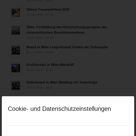
30.09.2025 - 10:55
Wiener Feuerwehrfest 2025
06.08.2025 - 17:00
Wien: Fortbildung der Höhenrettungsgruppen der
österreichischen Berufsfeuerwehren
14.05.2025 - 15:08
Brand in Wien Leopoldstadt fordert ein Todesopfer
04.11.2024 - 13:03
Großeinsatz in Wien-Mariahilf
28.10.2024 - 11:13
Kellerbrand in Wien Meidling mit Todesfolge
25.10.2024 - 10:02
Wiener Sicherheitsfest 2024
24.10.2024 - 10:02
Cookie- und Datenschutzeinstellungen
Wiener Feuerwehrmuseum bei der Lange Nacht der Museen
am 5. Oktober 2024
01.10.2024 - 10:48