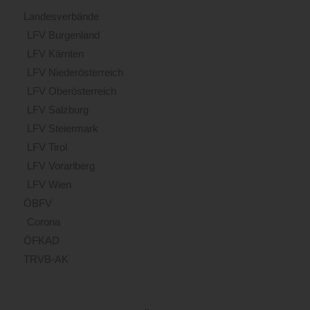
Landesverbände
LFV Burgenland
LFV Kärnten
LFV Niederösterreich
LFV Oberösterreich
LFV Salzburg
LFV Steiermark
LFV Tirol
LFV Vorarlberg
LFV Wien
ÖBFV
Corona
ÖFKAD
TRVB-AK