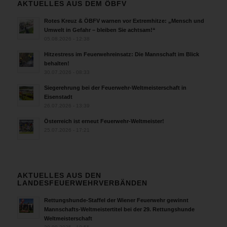
AKTUELLES AUS DEM ÖBFV
Rotes Kreuz & ÖBFV warnen vor Extremhitze: „Mensch und
Umwelt in Gefahr – bleiben Sie achtsam!“
05.08.2026 - 12:38
Hitzestress im Feuerwehreinsatz: Die Mannschaft im Blick
behalten!
30.07.2026 - 08:33
Siegerehrung bei der Feuerwehr-Weltmeisterschaft in
Eisenstadt
26.07.2026 - 13:39
Österreich ist erneut Feuerwehr-Weltmeister!
25.07.2026 - 17:21
AKTUELLES AUS DEN
LANDESFEUERWEHRVERBÄNDEN
Rettungshunde-Staffel der Wiener Feuerwehr gewinnt
Mannschafts-Weltmeistertitel bei der 29. Rettungshunde
Weltmeisterschaft