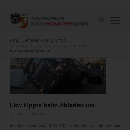
Blog - Aktuelle Neuigkeiten
Sie sind hier:
Startseite
/
Landesverbände
/
LFV Wien
/
Lkw kippte beim Abladen um
Lkw kippte beim Abladen um
/
29.11.2016
in
LFV Wien
Am Nachmittag des 28.11.2016 wurde ein Lkw mit dem am