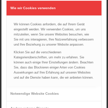
Dramatische Menschenrettung bei Zimmerbrand
08.09.2024 - 11:36
Wie wir Cookies verwenden
Wiener Feuerwehrfest 2024
20.08.2024 - 13:55
Wir können Cookies anfordern, die auf Ihrem Gerät
eingestellt werden. Wir verwenden Cookies, um uns
mitzuteilen, wenn Sie unsere Websites besuchen, wie
Sie mit uns interagieren, Ihre Nutzererfahrung verbessern
ARCHIV
und Ihre Beziehung zu unserer Website anpassen.
August 2026
Klicken Sie auf die verschiedenen
Juli 2026
Kategorienüberschriften, um mehr zu erfahren. Sie
Juni 2026
können auch einige Ihrer Einstellungen ändern. Beachten
Sie, dass das Blockieren einiger Arten von Cookies
Mai 2026
Auswirkungen auf Ihre Erfahrung auf unseren Websites
April 2026
und auf die Dienste haben kann, die wir anbieten können.
März 2026
Februar 2026
Januar 2026
Notwendige Website Cookies
Dezember 2025
November 2025