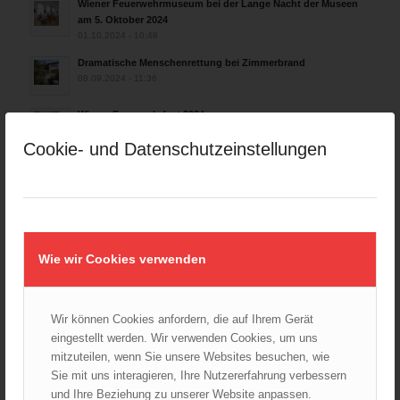
Wiener Feuerwehrmuseum bei der Lange Nacht der Museen
am 5. Oktober 2024
01.10.2024 - 10:48
Dramatische Menschenrettung bei Zimmerbrand
08.09.2024 - 11:36
Wiener Feuerwehrfest 2024
20.08.2024 - 13:55
Cookie- und Datenschutzeinstellungen
ARCHIV
August 2026
Wie wir Cookies verwenden
Juli 2026
Juni 2026
Mai 2026
Wir können Cookies anfordern, die auf Ihrem Gerät
April 2026
eingestellt werden. Wir verwenden Cookies, um uns
März 2026
mitzuteilen, wenn Sie unsere Websites besuchen, wie
Sie mit uns interagieren, Ihre Nutzererfahrung verbessern
Februar 2026
und Ihre Beziehung zu unserer Website anpassen.