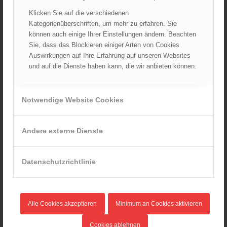
Januar 2026
Klicken Sie auf die verschiedenen
Dezember 2025
Kategorienüberschriften, um mehr zu erfahren. Sie
November 2025
können auch einige Ihrer Einstellungen ändern. Beachten
Oktober 2025
Sie, dass das Blockieren einiger Arten von Cookies
Auswirkungen auf Ihre Erfahrung auf unseren Websites
September 2025
und auf die Dienste haben kann, die wir anbieten können.
August 2025
Juli 2025
Juni 2025
Notwendige Website Cookies
Mai 2025
April 2025
Andere externe Dienste
März 2025
Februar 2025
Datenschutzrichtlinie
Januar 2025
Dezember 2024
November 2024
Alle Cookies akzeptieren
Minimum an Cookies aktivieren
Oktober 2024
September 2024
Cookies ablehnen