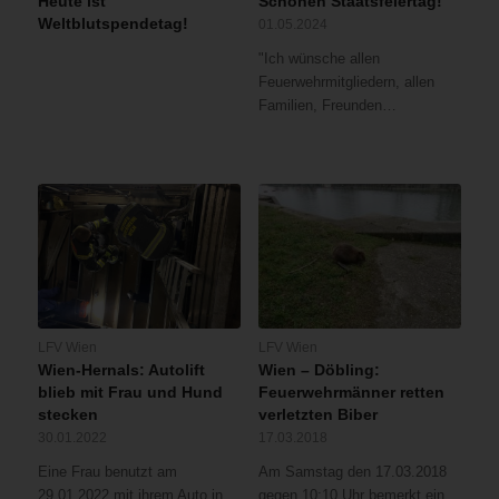
Heute ist
Schönen Staatsfeiertag!
Weltblutspendetag!
01.05.2024
"Ich wünsche allen
Feuerwehrmitgliedern, allen
Familien, Freunden…
LFV Wien
LFV Wien
Wien-Hernals: Autolift
Wien – Döbling:
blieb mit Frau und Hund
Feuerwehrmänner retten
stecken
verletzten Biber
30.01.2022
17.03.2018
Eine Frau benutzt am
Am Samstag den 17.03.2018
29.01.2022 mit ihrem Auto in
gegen 10:10 Uhr bemerkt ein