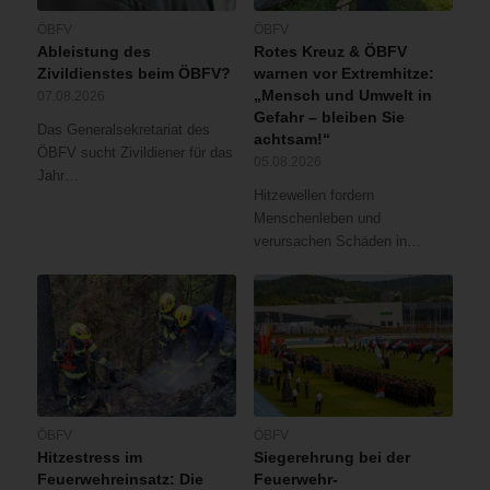
ÖBFV
ÖBFV
Ableistung des
Rotes Kreuz & ÖBFV
Zivildienstes beim ÖBFV?
warnen vor Extremhitze:
„Mensch und Umwelt in
07.08.2026
Gefahr – bleiben Sie
Das Generalsekretariat des
achtsam!“
ÖBFV sucht Zivildiener für das
05.08.2026
Jahr…
Hitzewellen fordern
Menschenleben und
verursachen Schäden in…
ÖBFV
ÖBFV
Hitzestress im
Siegerehrung bei der
Feuerwehreinsatz: Die
Feuerwehr-