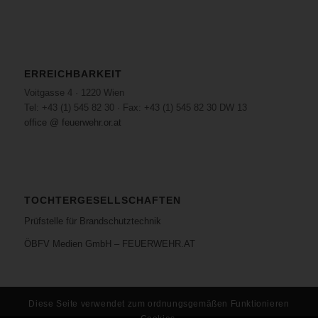
ERREICHBARKEIT
Voitgasse 4 · 1220 Wien
Tel: +43 (1) 545 82 30 · Fax: +43 (1) 545 82 30 DW 13
office @ feuerwehr.or.at
TOCHTERGESELLSCHAFTEN
Prüfstelle für Brandschutztechnik
ÖBFV Medien GmbH – FEUERWEHR.AT
Diese Seite verwendet zum ordnungsgemäßen Funktionieren