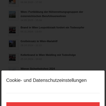
06.08.2025 - 17:00
Wien: Fortbildung der Höhenrettungsgruppen der
österreichischen Berufsfeuerwehren
14.05.2025 - 15:08
Brand in Wien Leopoldstadt fordert ein Todesopfer
04.11.2024 - 13:03
Großeinsatz in Wien-Mariahilf
28.10.2024 - 11:13
Kellerbrand in Wien Meidling mit Todesfolge
25.10.2024 - 10:02
Wiener Sicherheitsfest 2024
24.10.2024 - 10:02
Cookie- und Datenschutzeinstellungen
Wiener Feuerwehrmuseum bei der Lange Nacht der Museen
am 5. Oktober 2024
01.10.2024 - 10:48
Dramatische Menschenrettung bei Zimmerbrand
08.09.2024 - 11:36