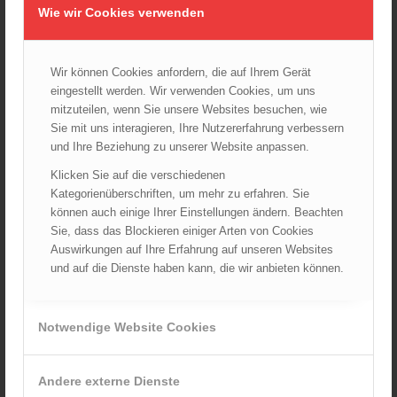
Wie wir Cookies verwenden
Wiener Feuerwehrfest 2024
20.08.2024 - 13:55
Wir können Cookies anfordern, die auf Ihrem Gerät
eingestellt werden. Wir verwenden Cookies, um uns
mitzuteilen, wenn Sie unsere Websites besuchen, wie
ARCHIV
Sie mit uns interagieren, Ihre Nutzererfahrung verbessern
August 2026
und Ihre Beziehung zu unserer Website anpassen.
Juli 2026
Klicken Sie auf die verschiedenen
Juni 2026
Kategorienüberschriften, um mehr zu erfahren. Sie
können auch einige Ihrer Einstellungen ändern. Beachten
Mai 2026
Sie, dass das Blockieren einiger Arten von Cookies
April 2026
Auswirkungen auf Ihre Erfahrung auf unseren Websites
März 2026
und auf die Dienste haben kann, die wir anbieten können.
Februar 2026
Januar 2026
Notwendige Website Cookies
Dezember 2025
November 2025
Andere externe Dienste
Oktober 2025