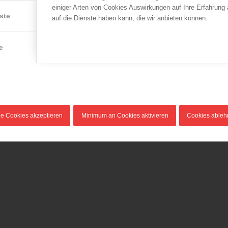
einiger Arten von Cookies Auswirkungen auf Ihre Erfahrung
Information über
Ein voller Erfolg!
ste
auf die Dienste haben kann, die wir anbieten können.
Registrierkassen für
04.10.2014
Feuerwehren
Die erste bundesweite
14.01.2016
Katastrophenschutzübung
e
Das Finanzreferat des
ENNSTAL 2014 ist…
Österreichischen
Bundesfeuerwehrverbandes…
le Cookies akzeptieren
Minimum an Cookies aktivieren
Cookies able