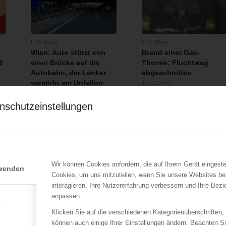
LFV Wien
LFV Wien
Wien: Auto stürzt von
Brand einer Gas-
3
einer Brücke auf die
Therme: Fluchtweg
Autobahn, der Lenker
abgeschnitten
verstirbt am Unfallort
17.03.2021
26.02.2022
Eine brennende
nschutzeinstellungen
Ein PKW durchbricht am
rd
Gaskombitherme sperrte de
26.02.2022 aus noch
Bewohnern einer Wohnung
unbekannter Ursache…
Wir können Cookies anfordern, die auf Ihrem Gerät eingeste
rwenden
Cookies, um uns mitzuteilen, wenn Sie unsere Websites be
interagieren, Ihre Nutzererfahrung verbessern und Ihre Bez
anpassen.
e
Klicken Sie auf die verschiedenen Kategorienüberschriften,
können auch einige Ihrer Einstellungen ändern. Beachten S
ÖBFV
LFV Steiermark
,
ÖBFV