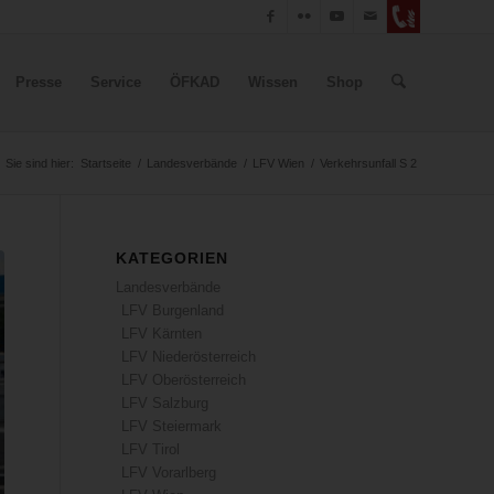
Presse
Service
ÖFKAD
Wissen
Shop
Sie sind hier:
Startseite
/
Landesverbände
/
LFV Wien
/
Verkehrsunfall S 2
KATEGORIEN
Landesverbände
LFV Burgenland
LFV Kärnten
LFV Niederösterreich
LFV Oberösterreich
LFV Salzburg
LFV Steiermark
LFV Tirol
LFV Vorarlberg