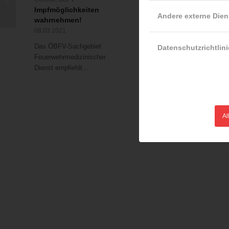
VIZEWELTMEISTER!
Impfmöglichkeiten
Pkw prallte gegen
Andere externe Dien
wahrnehmen!
Brückengeländer –
Lenker lief nach Unfall
08.03.2021
davon
Das ÖBFV-Sachgebiet
Datenschutzrichtlini
14.12.2016
Feuerwehrmedizinischer
Aus bisher unbekannter
Dienst empfiehlt…
Ursache war Dienstagnacht
(13.12.2016)…
Al