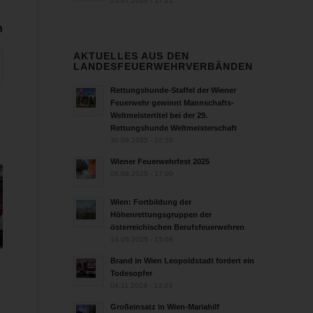
25.07.2026 - 17:21
n
AKTUELLES AUS DEN
LANDESFEUERWEHRVERBÄNDEN
Rettungshunde-Staffel der Wiener
Feuerwehr gewinnt Mannschafts-
Weltmeistertitel bei der 29.
Rettungshunde Weltmeisterschaft
30.09.2025 - 10:55
Wiener Feuerwehrfest 2025
06.08.2025 - 17:00
Wien: Fortbildung der
Höhenrettungsgruppen der
österreichischen Berufsfeuerwehren
14.05.2025 - 15:08
Brand in Wien Leopoldstadt fordert ein
Todesopfer
04.11.2024 - 13:03
n
Großeinsatz in Wien-Mariahilf