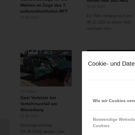
befreit Reh aus Netz
Wahlen im Zuge des 7.
08.12.2022
außerordentlichen BFT
Ein Reh verhängt sich am
04.09.2023
08.12.2022 in einem Netz
und kann sich…
Cookie- und Date
LFV Wien
LFV Wien
Zwei Verletzte bei
Autohaus in Meidling
Wie wir Cookies ve
Verkehrsunfall am
ausgebrannt
Wienerberg
27.01.2017
28.08.2018
Notwendige Websit
Aus bislang unbekannter
Dienstagvormittag
Cookies
Ursache ist am 27.01.2017
(28.08.2018) wurden zwei
Entenkinder aus Kanal
ein Brand im…