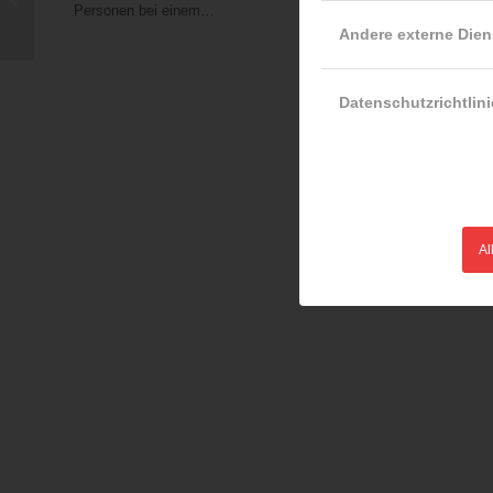
Personen bei einem…
gerettet
Andere externe Dien
Datenschutzrichtlini
Al