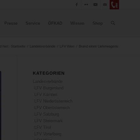
Presse
Service
ÖFKAD
Wissen
Shop
d hier:
Startseite
/
Landesverbände
/
LFV Wien
/
Brand eines Lieferwagens
KATEGORIEN
Landesverbände
LFV Burgenland
LFV Kärnten
LFV Niederösterreich
LFV Oberösterreich
LFV Salzburg
LFV Steiermark
LFV Tirol
LFV Vorarlberg