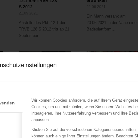
ertrunken
12.1 der TRVB 128
S 2012
21.06.2021
21.09.2021
Ein Mann versank am
Anstelle des Pkt. 12.1 der
20.06.2021 in der Nähe einer
TRVB 128 S 2012 tritt ab 21.
Badeplattform…
September…
nschutzeinstellungen
LFV Wien
LFV Kärnten
Brand eines ehemaliges
Wahl des
Wir können Cookies anfordern, die auf Ihrem Gerät eingeste
rwenden
Kinocenters
Landesfeuerwehrkomm
Cookies, um uns mitzuteilen, wenn Sie unsere Websites be
in Kärnten
03.01.2016
interagieren, Ihre Nutzererfahrung verbessern und Ihre Bez
01.12.2015
anpassen.
e
Samstagnacht (02.01.2016)
Nach den Wahlen auf Orts-,
wurde die Berufsfeuerwehr
Klicken Sie auf die verschiedenen Kategorienüberschriften,
Gemeinde-, Abschnitts- und
Wien zu einem…
können auch einige Ihrer Einstellungen ändern. Beachten S