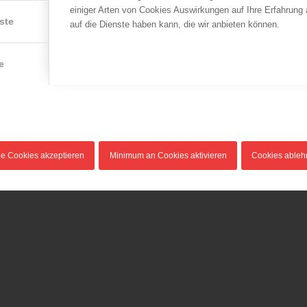
Bezirksebene…
einiger Arten von Cookies Auswirkungen auf Ihre Erfahrung
ste
auf die Dienste haben kann, die wir anbieten können.
e
le Cookies akzeptieren
Minimum an Cookies aktivieren
Cookies able