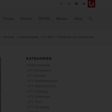
Presse
Service
ÖFKAD
Wissen
Shop
r:
Startseite
/
Landesverbände
/
LFV Wien
/
Entenkinder aus Kanal gerettet
KATEGORIEN
Landesverbände
LFV Burgenland
LFV Kärnten
LFV Niederösterreich
LFV Oberösterreich
LFV Salzburg
LFV Steiermark
LFV Tirol
LFV Vorarlberg