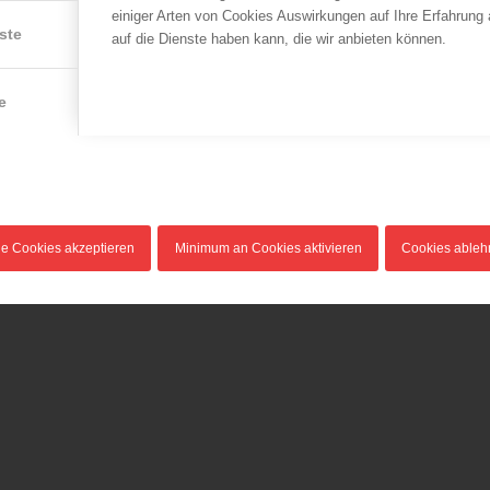
Katzenrettung aus 28
Brand am Naschmarkt
einiger Arten von Cookies Auswirkungen auf Ihre Erfahrung
ste
Meter Höhe
auf die Dienste haben kann, die wir anbieten können.
22.09.2013
08.03.2014
Am Sonntag, den 22.
Seit Donnerstag, dem 6.
September 2013, kam es a
e
März 2014, befand sich eine
späten Nachmittag…
Katze auf…
le Cookies akzeptieren
Minimum an Cookies aktivieren
Cookies able