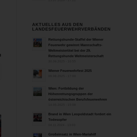
25.07.2026 - 17:21
AKTUELLES AUS DEN
LANDESFEUERWEHRVERBÄNDEN
Rettungshunde-Staffel der Wiener
Feuerwehr gewinnt Mannschafts-
Weltmeistertitel bei der 29.
n
Rettungshunde Weltmeisterschaft
30.09.2025 - 10:55
Wiener Feuerwehrfest 2025
06.08.2025 - 17:00
Wien: Fortbildung der
Höhenrettungsgruppen der
österreichischen Berufsfeuerwehren
14.05.2025 - 15:08
Brand in Wien Leopoldstadt fordert ein
Todesopfer
04.11.2024 - 13:03
Großeinsatz in Wien-Mariahilf