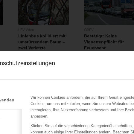
LFV Wien
ÖBFV
Linienbus kollidiert mit
Bestätigt: Keine
umstürzendem Baum –
Vignettenpflicht für
zwei Verletzte
Feuerwehr
05.03.2019
24.07.2018
nschutzeinstellungen
Dienstagmorgen (05.03.2019)
Nachdem am 5. Juli 2018 di
en
stürzte aus unbekannter
neue Mautordnung (Version
Ursache…
52) in…
Wir können Cookies anfordern, die auf Ihrem Gerät eingeste
rwenden
Cookies, um uns mitzuteilen, wenn Sie unsere Websites be
interagieren, Ihre Nutzererfahrung verbessern und Ihre Bez
anpassen.
e
Klicken Sie auf die verschiedenen Kategorienüberschriften,
können auch einige Ihrer Einstellungen ändern. Beachten S
LFV Wien
LFV Wien