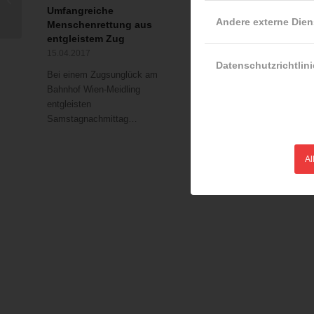
Umfangreiche
Mann bei Zimmerbrand
Andere externe Dien
Menschenrettung aus
gerettet
entgleistem Zug
16.03.2017
15.04.2017
Die Berufsfeuerwehr Wien
Datenschutzrichtlini
Bei einem Zugsunglück am
hat einen 54-jährigen Mann
Bahnhof Wien-Meidling
noch rechtzeitig…
entgleisten
Samstagnachmittag…
Al