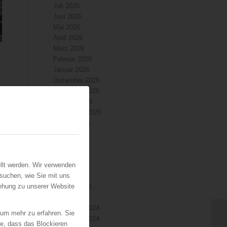
Juli 2026
Juni 2026
Mai 2026
April 2026
März 2026
Februar 2026
Januar 2026
Dezember 2025
November 2025
Oktober 2025
e
September 2025
August 2025
Juli 2025
Juni 2025
Mai 2025
llt werden. Wir verwenden
April 2025
suchen, wie Sie mit uns
März 2025
iehung zu unserer Website
Februar 2025
Januar 2025
Dezember 2024
 um mehr zu erfahren. Sie
November 2024
ie, dass das Blockieren