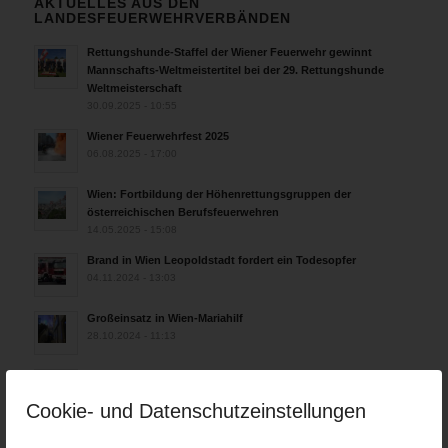
AKTUELLES AUS DEN
LANDESFEUERWEHRVERBÄNDEN
Rettungshunde-Staffel der Wiener Feuerwehr gewinnt
Mannschafts-Weltmeistertitel bei der 29. Rettungshunde
Weltmeisterschaft
30.09.2025 - 10:55
Wiener Feuerwehrfest 2025
06.08.2025 - 17:00
Wien: Fortbildung der Höhenrettungsgruppen der
österreichischen Berufsfeuerwehren
14.05.2025 - 15:08
Brand in Wien Leopoldstadt fordert ein Todesopfer
04.11.2024 - 13:03
Großeinsatz in Wien-Mariahilf
28.10.2024 - 11:13
Kellerbrand in Wien Meidling mit Todesfolge
25.10.2024 - 10:02
Cookie- und Datenschutzeinstellungen
Wiener Sicherheitsfest 2024