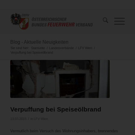
Blog - Aktuelle Neuigkeiten
Sie sind hier:
Startseite
/
Landesverbände
/
LFV Wien
/
Verpuffung bei Speiseölbrand
Verpuffung bei Speiseölbrand
/
13.03.2015
in
LFV Wien
Vermutlich beim Versuch des Wohnungsinhabers, brennendes