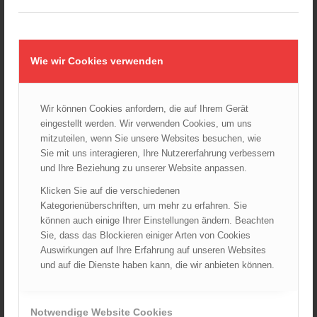
24.10.2024 - 10:02
Wiener Feuerwehrmuseum bei der Lange Nacht der Museen
am 5. Oktober 2024
01.10.2024 - 10:48
Wie wir Cookies verwenden
Dramatische Menschenrettung bei Zimmerbrand
08.09.2024 - 11:36
Wir können Cookies anfordern, die auf Ihrem Gerät
Wiener Feuerwehrfest 2024
eingestellt werden. Wir verwenden Cookies, um uns
20.08.2024 - 13:55
mitzuteilen, wenn Sie unsere Websites besuchen, wie
Sie mit uns interagieren, Ihre Nutzererfahrung verbessern
und Ihre Beziehung zu unserer Website anpassen.
Klicken Sie auf die verschiedenen
ARCHIV
Kategorienüberschriften, um mehr zu erfahren. Sie
August 2026
können auch einige Ihrer Einstellungen ändern. Beachten
Juli 2026
Sie, dass das Blockieren einiger Arten von Cookies
Auswirkungen auf Ihre Erfahrung auf unseren Websites
Juni 2026
und auf die Dienste haben kann, die wir anbieten können.
Mai 2026
April 2026
März 2026
Notwendige Website Cookies