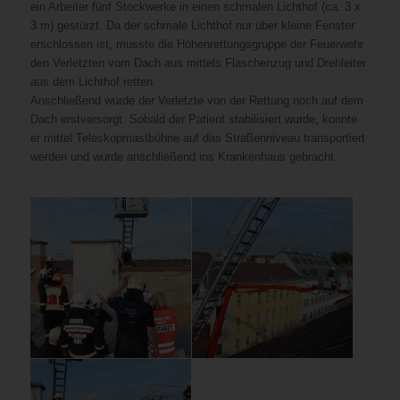
ein Arbeiter fünf Stockwerke in einen schmalen Lichthof (ca. 3 x
3 m) gestürzt. Da der schmale Lichthof nur über kleine Fenster
erschlossen ist, musste die Höhenrettungsgruppe der Feuerwehr
den Verletzten vom Dach aus mittels Flaschenzug und Drehleiter
aus dem Lichthof retten.
Anschließend wurde der Verletzte von der Rettung noch auf dem
Dach erstversorgt. Sobald der Patient stabilisiert wurde, konnte
er mittel Teleskopmastbühne auf das Straßenniveau transportiert
werden und wurde anschließend ins Krankenhaus gebracht.
Bei
Anschließend
der
wurde
Montage
der
einer
Verletzte
Hausantenne
von
am
der
Dach
Rettung
ist
noch
heute
auf
Nachmittag
dem
ein
Dach