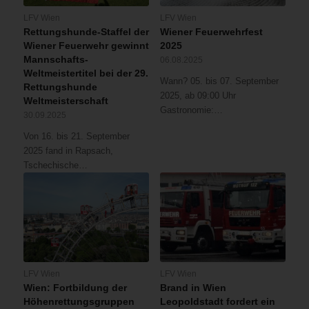
erschlossen
der
ist,
Montage
LFV Wien
LFV Wien
Rettungshunde-Staffel der
Wiener Feuerwehrfest
musste
einer
Wiener Feuerwehr gewinnt
2025
die
Hausantenne
Mannschafts-
06.08.2025
Höhenrettungsgruppe
am
Weltmeistertitel bei der 29.
der
Dach
Wann? 05. bis 07. September
Rettungshunde
Feuerwehr
ist
2025, ab 09:00 Uhr
Weltmeisterschaft
den
heute
Gastronomie:…
30.09.2025
Verletzten
Nachmittag
vom
ein
Von 16. bis 21. September
Dach
Arbeiter
2025 fand in Rapsach,
aus
fünf
Tschechische…
mittels
Stockwerke
Flaschenzug
in
und
einen
Drehleiter
schmalen
aus
Lichthof
dem
(ca.
Lichthof
3
LFV Wien
LFV Wien
retten.
x
Wien: Fortbildung der
Brand in Wien
3
Höhenrettungsgruppen
Leopoldstadt fordert ein
m)