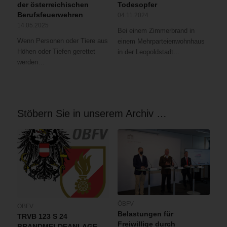
der österreichischen
Todesopfer
gestürzt.
Berufsfeuerwehren
04.11.2024
Da
14.05.2025
Bei einem Zimmerbrand in
der
Wenn Personen oder Tiere aus
einem Mehrparteienwohnhaus
schmale
Höhen oder Tiefen gerettet
in der Leopoldstadt…
Lichthof
werden…
nur
über
kleine
Fenster
erschlossen
Stöbern Sie in unserem Archiv …
ist,
musste
die
Höhenrettungsgruppe
der
Feuerwehr
den
Verletzten
vom
ÖBFV
ÖBFV
Dach
Belastungen für
TRVB 123 S 24
aus
Freiwillige durch
BRANDMELDEANLAGE