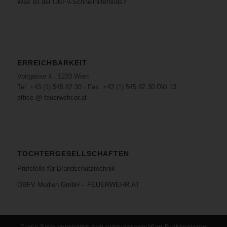
Was ist der ÖBFV-Schnellhilfefonds?
ERREICHBARKEIT
Voitgasse 4 · 1220 Wien
Tel: +43 (1) 545 82 30 · Fax: +43 (1) 545 82 30 DW 13
office @ feuerwehr.or.at
TOCHTERGESELLSCHAFTEN
Prüfstelle für Brandschutztechnik
ÖBFV Medien GmbH – FEUERWEHR.AT