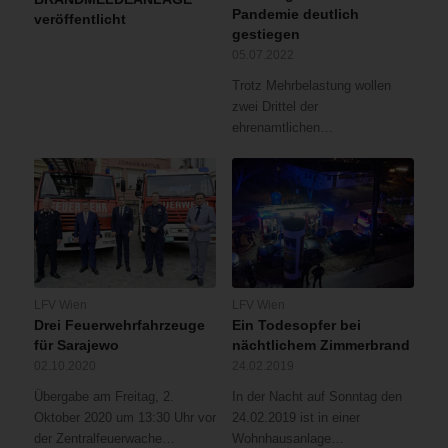
mittels
Pandemie deutlich
veröffentlicht
Flaschenzug
gestiegen
und
05.07.2022
Drehleiter
Trotz Mehrbelastung wollen
aus
zwei Drittel der
dem
ehrenamtlichen…
Lichthof
retten.Anschließend
wurde
der
Verletzte
von
der
Rettung
LFV Wien
LFV Wien
noch
Drei Feuerwehrfahrzeuge
Ein Todesopfer bei
auf
für Sarajewo
nächtlichem Zimmerbrand
dem
02.10.2020
24.02.2019
Dach
erstversorgt.
Übergabe am Freitag, 2.
In der Nacht auf Sonntag den
Sobald
Oktober 2020 um 13:30 Uhr vor
24.02.2019 ist in einer
der
der Zentralfeuerwache…
Wohnhausanlage…