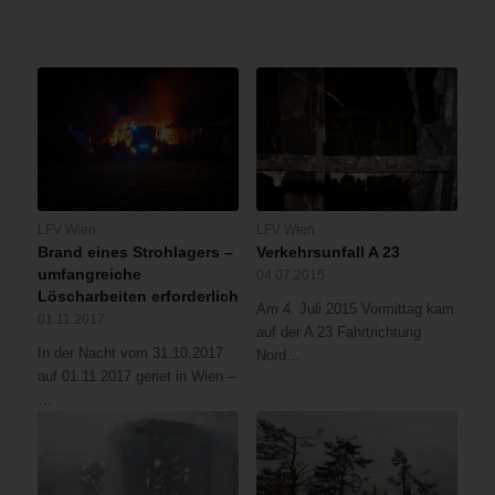
Patient
stabilisiert
wurde,
konnte
er
mittel
Teleskopmastbühne
auf
das
Straßenniveau
LFV Wien
LFV Wien
transportiert
Brand eines Strohlagers –
Verkehrsunfall A 23
werden
umfangreiche
04.07.2015
und
Löscharbeiten erforderlich
wurde
Am 4. Juli 2015 Vormittag kam
01.11.2017
anschließend
auf der A 23 Fahrtrichtung
In der Nacht vom 31.10.2017
ins
Nord…
auf 01.11.2017 geriet in Wien –
Krankenhaus
…
gebracht.