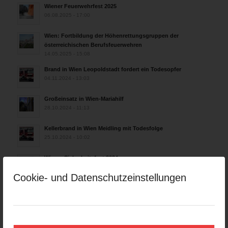
Wiener Feuerwehrfest 2025
06.08.2025 - 17:00
Wien: Fortbildung der Höhenrettungsgruppen der
österreichischen Berufsfeuerwehren
14.05.2025 - 15:08
Brand in Wien Leopoldstadt fordert ein Todesopfer
04.11.2024 - 13:03
Großeinsatz in Wien-Mariahilf
28.10.2024 - 11:13
Kellerbrand in Wien Meidling mit Todesfolge
25.10.2024 - 10:02
Wiener Sicherheitsfest 2024
24.10.2024 - 10:02
Cookie- und Datenschutzeinstellungen
Wiener Feuerwehrmuseum bei der Lange Nacht der Museen
am 5. Oktober 2024
01.10.2024 - 10:48
Dramatische Menschenrettung bei Zimmerbrand