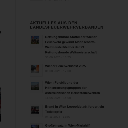
25.07.2026 - 17:21
AKTUELLES AUS DEN
LANDESFEUERWEHRVERBÄNDEN
n
Rettungshunde-Staffel der Wiener
Feuerwehr gewinnt Mannschafts-
Weltmeistertitel bei der 29.
Rettungshunde Weltmeisterschaft
30.09.2025 - 10:55
Wiener Feuerwehrfest 2025
06.08.2025 - 17:00
Wien: Fortbildung der
Höhenrettungsgruppen der
österreichischen Berufsfeuerwehren
14.05.2025 - 15:08
Brand in Wien Leopoldstadt fordert ein
Todesopfer
04.11.2024 - 13:03
Großeinsatz in Wien-Mariahilf