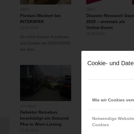
ÖBFV
ÖBFV
Floriani-Weckerl bei
Disaster Research Day
INTERSPAR
2020 – erstmals als
Online-Event
26.03.2026
25.09.2020
Ab sofort können Kundinnen
und Kunden bei INTERSPAR
mit dem…
Cookie- und Date
Wie wir Cookies ve
LFV Wien
LFV Wien
Defekter Reisebus
Ein Schwerverletzter
beschädigt ein Dutzend
nach nächtlichem
Notwendige Websit
Pkw in Wien-Liesing
Geschäftsbrand
Cookies
17.05.2018
21.08.2017
Verkehrsunfall mit