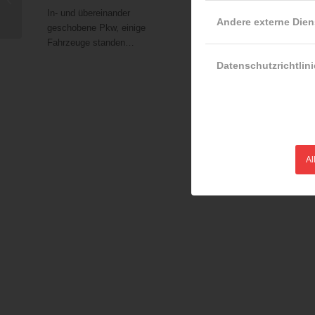
Schienenfahrzeug
In- und übereinander
Bei einem Geschäftsbrand 
Andere externe Dien
geschobene Pkw, einige
Rudolfsheim-Fünfhaus wur
Fahrzeuge standen…
in der…
Datenschutzrichtlini
Al