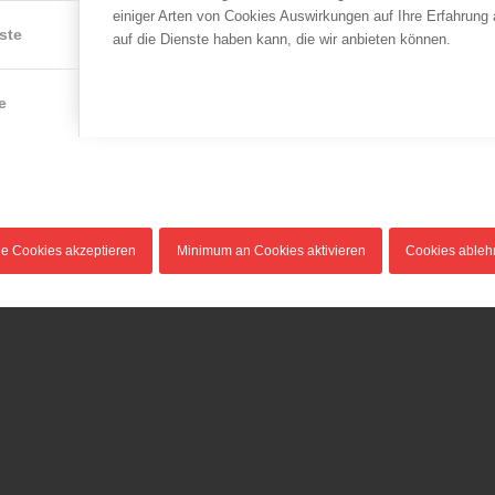
einiger Arten von Cookies Auswirkungen auf Ihre Erfahrung
in
Zeitschadens, einhergehend
es zu einem…
ste
auf die Dienste haben kann, die wir anbieten können.
de
mit überdurchschnittlichen…
e
le Cookies akzeptieren
Minimum an Cookies aktivieren
Cookies able