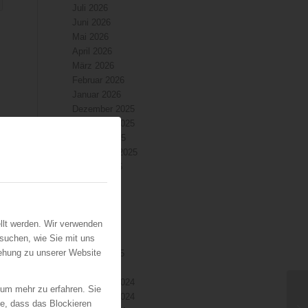
Juli 2026
Juni 2026
Mai 2026
April 2026
März 2026
Februar 2026
Januar 2026
Dezember 2025
November 2025
Oktober 2025
September 2025
August 2025
Juli 2025
Juni 2025
Mai 2025
llt werden. Wir verwenden
April 2025
suchen, wie Sie mit uns
März 2025
iehung zu unserer Website
Februar 2025
Januar 2025
Dezember 2024
 um mehr zu erfahren. Sie
n
November 2024
ie, dass das Blockieren