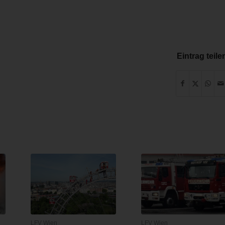
Eintrag teile
LFV Wien
LFV Wien