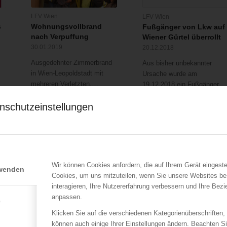
LFV Wien
LFV Wien
s
Wohnungsvollbrand
Fußgänger von Lkw auf
nach Verpuffung
Wiener Gürtel überrollt
30.01.2019
20.12.2018
Ausgedehnter Zimmerbrand
Aus bisher unbekannter
in Wien-Leopoldstadt mit
Ursache wurde am
mehreren Verletzten.…
19.12.2018 ein Fußgänger…
nschutzeinstellungen
Wir können Cookies anfordern, die auf Ihrem Gerät eingeste
rwenden
Cookies, um uns mitzuteilen, wenn Sie unsere Websites be
LFV Wien
LFV Wien
interagieren, Ihre Nutzererfahrung verbessern und Ihre Bez
Baumbergung im
Containerbrand
anpassen.
Stadtgebiet
e
06.12.2014
04.01.2017
Klicken Sie auf die verschiedenen Kategorienüberschriften,
Am 6. Dezember 2014 in de
können auch einige Ihrer Einstellungen ändern. Beachten S
Vermutlich in Folge eines
frühen Morgenstunden, kam