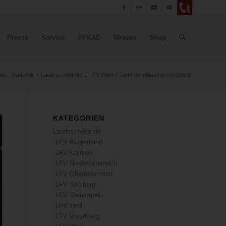
Presse
Service
ÖFKAD
Wissen
Shop
ier:
Startseite
/
Landesverbände
/
LFV Wien
/
Toter bei erloschenem Brand
KATEGORIEN
Landesverbände
LFV Burgenland
LFV Kärnten
LFV Niederösterreich
LFV Oberösterreich
LFV Salzburg
LFV Steiermark
LFV Tirol
LFV Vorarlberg