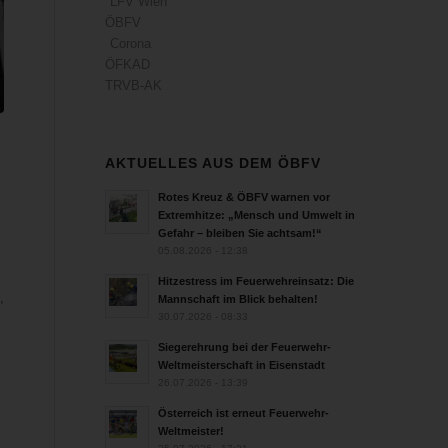
LFV Wien
ÖBFV
Corona
ÖFKAD
TRVB-AK
AKTUELLES AUS DEM ÖBFV
Rotes Kreuz & ÖBFV warnen vor
Extremhitze: „Mensch und Umwelt in
Gefahr – bleiben Sie achtsam!“
05.08.2026 - 12:38
Hitzestress im Feuerwehreinsatz: Die
,
Mannschaft im Blick behalten!
30.07.2026 - 08:33
Siegerehrung bei der Feuerwehr-
Weltmeisterschaft in Eisenstadt
26.07.2026 - 13:39
Österreich ist erneut Feuerwehr-
Weltmeister!