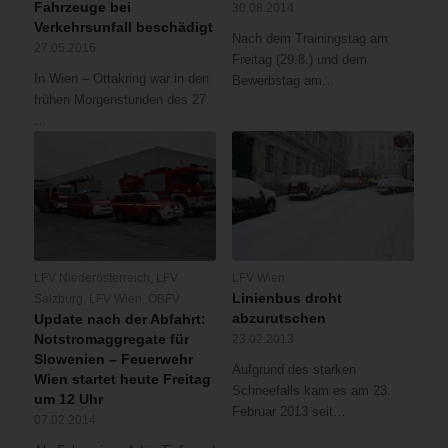
Fahrzeuge bei
30.08.2014
Verkehrsunfall beschädigt
Nach dem Trainingstag am
27.05.2016
Freitag (29.8.) und dem
In Wien – Ottakring war in den
Bewerbstag am…
frühen Morgenstunden des 27.
…
LFV Niederösterreich
,
LFV
LFV Wien
Linienbus droht
Salzburg
,
LFV Wien
,
ÖBFV
abzurutschen
Update nach der Abfahrt:
Notstromaggregate für
23.02.2013
Slowenien – Feuerwehr
Aufgrund des starken
Wien startet heute Freitag
Schneefalls kam es am 23.
um 12 Uhr
Februar 2013 seit…
07.02.2014