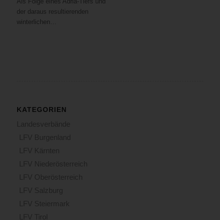
Als Folge eines Adria-Tiefs und
der daraus resultierenden
winterlichen…
KATEGORIEN
Landesverbände
LFV Burgenland
LFV Kärnten
LFV Niederösterreich
LFV Oberösterreich
LFV Salzburg
LFV Steiermark
LFV Tirol