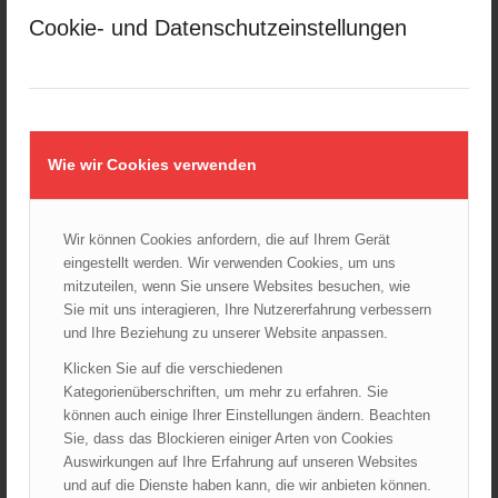
28.10.2024 - 11:13
Cookie- und Datenschutzeinstellungen
Kellerbrand in Wien Meidling mit Todesfolge
25.10.2024 - 10:02
Wiener Sicherheitsfest 2024
24.10.2024 - 10:02
Wie wir Cookies verwenden
Wiener Feuerwehrmuseum bei der Lange Nacht der Museen
am 5. Oktober 2024
01.10.2024 - 10:48
Wir können Cookies anfordern, die auf Ihrem Gerät
Dramatische Menschenrettung bei Zimmerbrand
eingestellt werden. Wir verwenden Cookies, um uns
08.09.2024 - 11:36
mitzuteilen, wenn Sie unsere Websites besuchen, wie
Sie mit uns interagieren, Ihre Nutzererfahrung verbessern
Wiener Feuerwehrfest 2024
und Ihre Beziehung zu unserer Website anpassen.
20.08.2024 - 13:55
Klicken Sie auf die verschiedenen
Kategorienüberschriften, um mehr zu erfahren. Sie
können auch einige Ihrer Einstellungen ändern. Beachten
Sie, dass das Blockieren einiger Arten von Cookies
ARCHIV
Auswirkungen auf Ihre Erfahrung auf unseren Websites
August 2026
und auf die Dienste haben kann, die wir anbieten können.