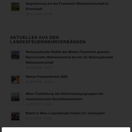
Siegerehrung bei der Feuerwehr-Weltmeisterschaft in
Eisenstadt
26.07.2026 - 13:39
AKTUELLES AUS DEN
LANDESFEUERWEHRVERBÄNDEN
Rettungshunde-Staffel der Wiener Feuerwehr gewinnt
Mannschafts-Weltmeistertitel bei der 29. Rettungshunde
Weltmeisterschaft
30.09.2025 - 10:55
Wiener Feuerwehrfest 2025
06.08.2025 - 17:00
Wien: Fortbildung der Höhenrettungsgruppen der
österreichischen Berufsfeuerwehren
14.05.2025 - 15:08
Brand in Wien Leopoldstadt fordert ein Todesopfer
04.11.2024 - 13:03
Großeinsatz in Wien-Mariahilf