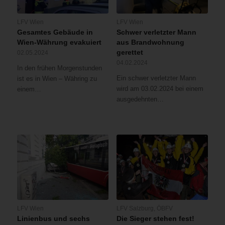
LFV Wien
LFV Wien
Gesamtes Gebäude in
Schwer verletzter Mann
Wien-Währung evakuiert
aus Brandwohnung
gerettet
02.05.2024
04.02.2024
In den frühen Morgenstunden
Ein schwer verletzter Mann
ist es in Wien – Währing zu
wird am 03.02.2024 bei einem
einem…
ausgedehnten…
LFV Wien
LFV Salzburg
,
ÖBFV
Linienbus und sechs
Die Sieger stehen fest!