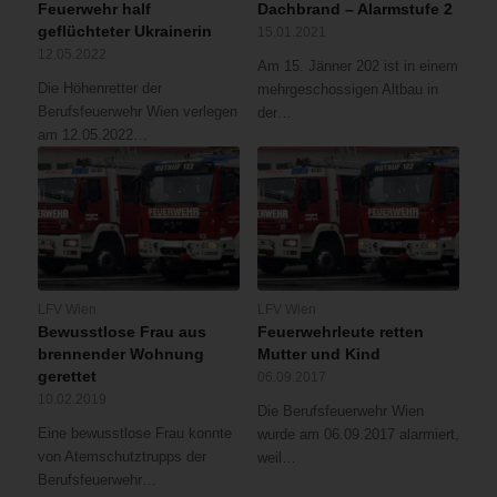
Feuerwehr half
Dachbrand – Alarmstufe 2
geflüchteter Ukrainerin
15.01.2021
12.05.2022
Am 15. Jänner 202 ist in einem
Die Höhenretter der
mehrgeschossigen Altbau in
Berufsfeuerwehr Wien verlegen
der…
am 12.05.2022…
LFV Wien
LFV Wien
Bewusstlose Frau aus
Feuerwehrleute retten
brennender Wohnung
Mutter und Kind
gerettet
06.09.2017
10.02.2019
Die Berufsfeuerwehr Wien
Eine bewusstlose Frau konnte
wurde am 06.09.2017 alarmiert,
von Atemschutztrupps der
weil…
Berufsfeuerwehr…