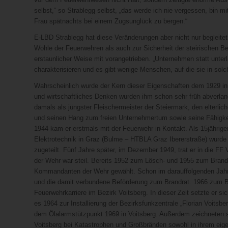
selbst,“ so Strablegg selbst, „das werde ich nie vergessen, bin 
Frau spätnachts bei einem Zugsunglück zu bergen.“
E-LBD Strablegg hat diese Veränderungen aber nicht nur begleitet
Wohle der Feuerwehren als auch zur Sicherheit der steirischen B
erstaunlicher Weise mit vorangetrieben. „Unternehmen statt unterl
charakterisieren und es gibt wenige Menschen, auf die sie in solch
Wahrscheinlich wurde der Kern dieser Eigenschaften dem 1929 in 
und wirtschaftliches Denken wurden ihm schon sehr früh abverlang
damals als jüngster Fleischermeister der Steiermark, den elterlic
und seinen Hang zum freien Unternehmertum sowie seine Fähigkeit
1944 kam er erstmals mit der Feuerwehr in Kontakt. Als 15jährig
Elektrotechnik in Graz (Bulme – HTBLA Graz Ibererstraße) wurde 
zugeteilt. Fünf Jahre später, im Dezember 1949, trat er in die FF 
der Wehr war steil. Bereits 1952 zum Lösch- und 1955 zum Brand
Kommandanten der Wehr gewählt. Schon im darauffolgenden Jahr
und die damit verbundene Beförderung zum Brandrat. 1966 zum 
Feuerwehrkarriere im Bezirk Voitsberg. In dieser Zeit setzte er s
es 1964 zur Installierung der Bezirksfunkzentrale „Florian Voits
dem Ölalarmstützpunkt 1969 in Voitsberg. Außerdem zeichneten s
Voitsberg bei Katastrophen und Großbränden sowohl in ihrem eige