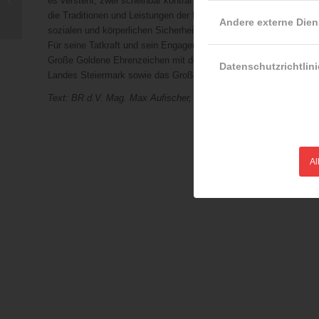
es versteht, zwei scheinbar konträr empfundene Themen- und Inter
(SRA) MIT STICKSTOFF“ verö...
die Traditionen und Leistungen der Feuerwehr, sondern zeigt auch
Andere externe Dien
sozialen und körperlichen Sicherheit ein wichtiger Bestandteil unse
Für seine Tatkraft und sein Engagement wurde LBD Karl Strableg
Große Goldene Ehrenzeichen mit dem Stern des LFV Steiermark
Datenschutzrichtlini
Landes Steiermark sowie das Große Silberne Ehrenzeichen für Ver
Text: BR d.V. Mag. Max Aufischer, BA
Al