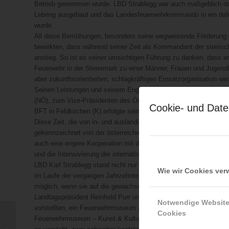
Betrieb genommen wurde. LBD Strablegg war auch maßgeblich dafü
Lebring ausgebaut und das Landesfeuerwehrkommando in ein dafür 
wurde.
All diese Bemühungen, besonders seine wegweisende Förderung 
bewirkten, dass während seiner Zeit als Kommandant der steirisc
anstieg. So ist es seiner umsichtigen Führung zu danken, dass er
Feuerwehr in der Steiermark zu einer Männer, Frauen und Jugend
aber zukunftsorientierten, schlagkräftigen Einsatzorganisation wei
Seinen Leistungen und seinem Engagement entsprechend wurde L
(NÖ), zum Vize-Präsidenten des Österreichischen Bundesfeuerwe
Cookie- und Date
BFT in Feldkirchen (K) erfolgte seine Wiederwahl, wodurch er 15 
Diese Zeit, die von in- und ausländischen Katastrophen geprägt w
gekennzeichnet von der österreichweiten Modernisierung der Bran
auch eine engere Kooperation mit dem Innenministerium. Ebenfall
und die Intensivierung der internationalen Zusammenarbeit.
LBD Karl Strablegg stand nicht nur für Innovationen, er war auc
Wie wir Cookies ve
im Laufe der vergangen Jahrzehnte in der Steiermark genommen ha
möglich, wenn sie auf die gewachsenen Traditionen und Strukturen 
Landtagspräsident Reinhold Purr und die Bürgermeister des westst
Notwendige Websit
vorstellten, ein Feuerwehrmuseum zu gründen, wurde er zu einer de
Cookies
TRVB 155 S 24:
Feuerwehrmuseum – Kunst & Kultur“, entwickelte sich zu einem he
„SAUERSTOFFREDUKTIONSANLAGEN