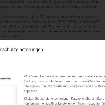
r verantwortlich, dass die Landes-Feuerwehr- und Zivilschutzschule in
neu errichtetes Verwaltungsgebäude, ebenfalls in Lebring, angesiedelt
der Feuerwehrjugend und die Öffnung des steirischen Feuerwehrwesens
hen Feuerwehren deren Mitgliederzahl von 36.800 (1976) auf 47.000 (1996)
, unterstützt von seinem Team, die Weichen gestellt hat, dass sich die
liche umfassenden, geschlechter- und generationenübergreifenden vor allem
terentwickelte.
BD Karl Strablegg 1978, am 13. Bundesfeuerwehrtag in Wiener Neustadt
hrverbandes gewählt. Sowohl am 14. BFT in Feldkirch (V) als auch am 15.
nschutzeinstellungen
Jahre einer der führenden Akteure des österreichischen Feierwehrwesens war.
ar – der Super-GAU sei hier stellvertretend genannt – war auch
d- und Katastrophenbewältigung. Besonders die zweitgenannte erforderte
s hervorzuheben sind hier die österreichweite Förderung der Feuerwehrjugend
h stolz auf die Leistungen und Entwicklungen des Feuerwehrwesens, die dieses
Wir können Cookies anfordern, die auf Ihrem Gerät eingeste
rwenden
tte. Für ihn waren zukunftsorientierte Neuerungen nur dann dauerhaft
Cookies, um uns mitzuteilen, wenn Sie unsere Websites be
aufbauten. Als anlässlich der Feuerwehrwallfahrt 1986 die Initiatoren,
interagieren, Ihre Nutzererfahrung verbessern und Ihre Bez
eirischen Wallfahrtsortes Groß St. Florian, LBD Strablegg die Idee
anpassen.
e
r treibenden Kräfte, um dieses Projekt zu realisieren. Das „Steirische
Klicken Sie auf die verschiedenen Kategorienüberschriften,
rvorragenden regionalen Kulturzentrum mit internationaler Vernetzung, das
können auch einige Ihrer Einstellungen ändern. Beachten S