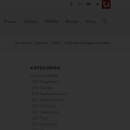
Presse
Service
ÖFKAD
Wissen
Shop
Sie sind hier:
Startseite
/
ÖBFV
/
ELBD Karl Strablegg verstorben
KATEGORIEN
Landesverbände
LFV Burgenland
LFV Kärnten
LFV Niederösterreich
LFV Oberösterreich
LFV Salzburg
LFV Steiermark
LFV Tirol
LFV Vorarlberg