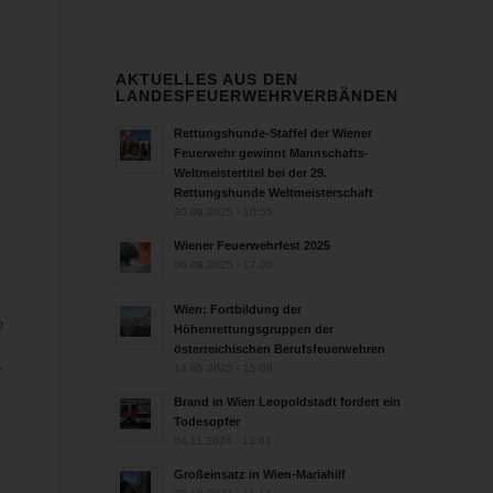
AKTUELLES AUS DEN
LANDESFEUERWEHRVERBÄNDEN
Rettungshunde-Staffel der Wiener
Feuerwehr gewinnt Mannschafts-
Weltmeistertitel bei der 29.
Rettungshunde Weltmeisterschaft
30.09.2025 - 10:55
Wiener Feuerwehrfest 2025
06.08.2025 - 17:00
Wien: Fortbildung der
b
Höhenrettungsgruppen der
österreichischen Berufsfeuerwehren
14.05.2025 - 15:08
r
Brand in Wien Leopoldstadt fordert ein
Todesopfer
04.11.2024 - 13:03
Großeinsatz in Wien-Mariahilf