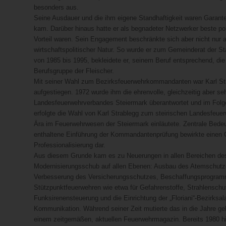
besonders aus.
Seine Ausdauer und die ihm eigene Standhaftigkeit waren Garant
kam. Darüber hinaus hatte er als begnadeter Netzwerker beste po
Vorteil waren. Sein Engagement beschränkte sich aber nicht nur 
wirtschaftspolitischer Natur. So wurde er zum Gemeinderat der St
von 1985 bis 1995, bekleidete er, seinem Beruf entsprechend, di
Berufsgruppe der Fleischer.
Mit seiner Wahl zum Bezirksfeuerwehrkommandanten war Karl Str
aufgestiegen. 1972 wurde ihm die ehrenvolle, gleichzeitig aber se
Landesfeuerwehrverbandes Steiermark überantwortet und im Folgej
erfolgte die Wahl von Karl Strablegg zum steirischen Landesfeu
Ära im Feuerwehrwesen der Steiermark einläutete. Zentrale Bedeu
enthaltene Einführung der Kommandantenprüfung bewirkte einen Ge
Professionalisierung dar.
Aus diesem Grunde kam es zu Neuerungen in allen Bereichen de
Modernisierungsschub auf allen Ebenen: Ausbau des Atemschutzes
Verbesserung des Versicherungsschutzes, Beschaffungsprogramm
Stützpunktfeuerwehren wie etwa für Gefahrenstoffe, Strahlensch
Funksirenensteuerung und die Einrichtung der „Floriani“-Bezirks
Kommunikation. Während seiner Zeit mutierte das in die Jahre g
einem zeitgemäßen, aktuellen Feuerwehrmagazin. Bereits 1980 hie