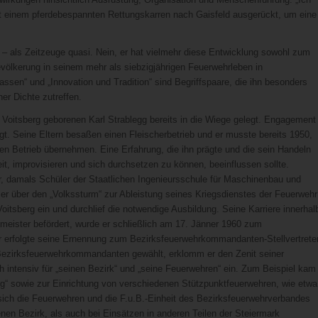
mit einem pferdebespannten Rettungskarren nach Gaisfeld ausgerückt, um eine
 – als Zeitzeuge quasi. Nein, er hat vielmehr diese Entwicklung sowohl zum
evölkerung in seinem mehr als siebzigjährigen Feuerwehrleben in
assen“ und „Innovation und Tradition“ sind Begriffspaare, die ihn besonders
er Dichte zutreffen.
Voitsberg geborenen Karl Strablegg bereits in die Wiege gelegt. Engagement
t. Seine Eltern besaßen einen Fleischerbetrieb und er musste bereits 1950,
hen Betrieb übernehmen. Eine Erfahrung, die ihn prägte und die sein Handeln
, improvisieren und sich durchsetzen zu können, beeinflussen sollte.
er, damals Schüler der Staatlichen Ingenieursschule für Maschinenbau und
er über den „Volkssturm“ zur Ableistung seines Kriegsdienstes der Feuerwehr
Voitsberg ein und durchlief die notwendige Ausbildung. Seine Karriere innerhal
meister befördert, wurde er schließlich am 17. Jänner 1960 zum
 erfolgte seine Ernennung zum Bezirksfeuerwehrkommandanten-Stellvertrete
Bezirksfeuerwehrkommandanten gewählt, erklomm er den Zenit seiner
ich intensiv für „seinen Bezirk“ und „seine Feuerwehren“ ein. Zum Beispiel kam
berg“ sowie zur Einrichtung von verschiedenen Stützpunktfeuerwehren, wie etwa
ich die Feuerwehren und die F.u.B.-Einheit des Bezirksfeuerwehrverbandes
nen Bezirk, als auch bei Einsätzen in anderen Teilen der Steiermark