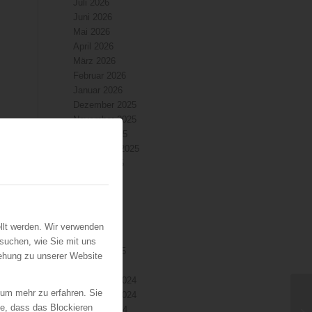
Juli 2026
Juni 2026
Mai 2026
April 2026
März 2026
Februar 2026
Januar 2026
Dezember 2025
November 2025
Oktober 2025
September 2025
August 2025
Juli 2025
Juni 2025
Mai 2025
April 2025
llt werden. Wir verwenden
März 2025
suchen, wie Sie mit uns
Februar 2025
iehung zu unserer Website
Januar 2025
Dezember 2024
 um mehr zu erfahren. Sie
November 2024
ie, dass das Blockieren
Oktober 2024