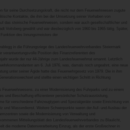
en für seine Durchsetzungskraft, die nicht nur dem Feuerwehrwesen zugute
litische Kontakte, die ihm bei der Umsetzung seiner Vorhaben von
auf das steirische Feuerwehrwesen, sondern war auch gesellschaftlicher und
adt Voitsberg gewählt und war diesbezüglich von 1960 bis 1965 tätig. Später,
e Funktion des Innungsmeisters der
ablegg in die Führungsriege des Landesfeuerwehrverbandes Steiermark
hr verantwortungsvolle Position des Finanzreferenten des
ahr wurde der nur 44-Jährige zum Landesfeuerwehrrat ernannt. Letztlich
erwehrkommandanten am 6. Juli 1976, was, damals noch ungeahnt, eine neue
tung unter seiner Ägide hatte das Feuerwehrgesetz von 1979. Die in ihm
nerationswechsel und stellte einen wichtigen Schritt in Richtung
s Feuerwehrwesens, zu einer Modernisierung des Fuhrparks und zu einem
 und Beschaffung effizienterer persönlicher Schutzausrüstung,
e für verschiedene Fahrzeugtypen und Spezialgeräte sowie Einrichtung von
utz und Wasserdienst. Weitere Schwerpunkte waren der Auf- und Ausbau der
alarmzentren sowie die Modernisierung von Verwaltung und
ekommenen Mitteilungsblatt des Landesfeuerwehrverbandes zu Blaulicht,
lt die moderne Datenverarbeitung Einzug, als der erste Großrechner in