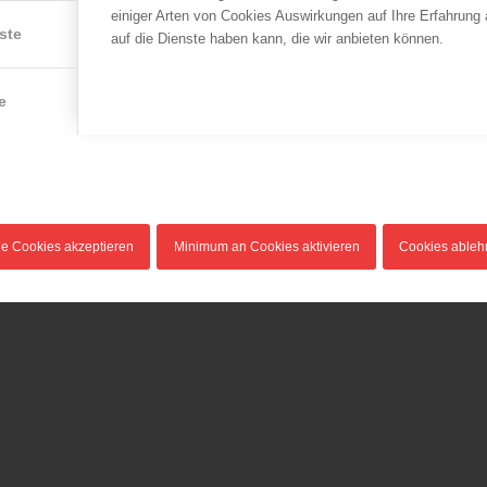
essenskreise miteinander zu verbinden. Es verweist solcherart nicht nur auf
einiger Arten von Cookies Auswirkungen auf Ihre Erfahrung
 auf, dass Sicherheit, Brand- und Katastrophenbewältigung als Teile der
ste
auf die Dienste haben kann, die wir anbieten können.
rer Kultur sind.
g hoch dekoriert. Neben vielen Verdienst- und Ehrenzeichen wurden ihm das
, das Große Verdienstkreuz des ÖBFV, das Große Goldene Ehrenzeichen des
e
dienste um die Republik Österreich zuteil.
Zur Parte
le Cookies akzeptieren
Minimum an Cookies aktivieren
Cookies able