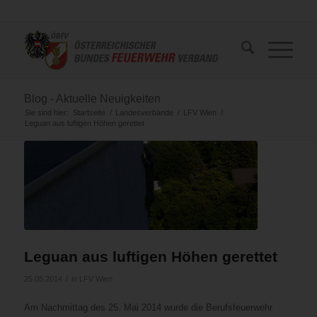
Blog - Aktuelle Neuigkeiten
Sie sind hier:
Startseite
/
Landesverbände
/
LFV Wien
/
Leguan aus luftigen Höhen gerettet
Leguan aus luftigen Höhen gerettet
/
25.05.2014
in
LFV Wien
Am Nachmittag des 25. Mai 2014 wurde die Berufsfeuerwehr