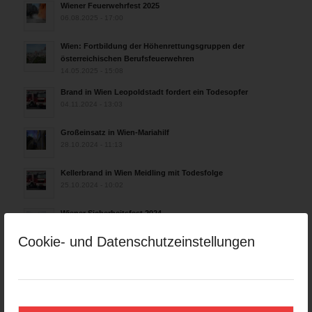
Wiener Feuerwehrfest 2025
06.08.2025 - 17:00
Wien: Fortbildung der Höhenrettungsgruppen der
österreichischen Berufsfeuerwehren
14.05.2025 - 15:08
Brand in Wien Leopoldstadt fordert ein Todesopfer
04.11.2024 - 13:03
Großeinsatz in Wien-Mariahilf
28.10.2024 - 11:13
Kellerbrand in Wien Meidling mit Todesfolge
25.10.2024 - 10:02
Wiener Sicherheitsfest 2024
24.10.2024 - 10:02
Cookie- und Datenschutzeinstellungen
Wiener Feuerwehrmuseum bei der Lange Nacht der Museen
am 5. Oktober 2024
01.10.2024 - 10:48
Dramatische Menschenrettung bei Zimmerbrand
08.09.2024 - 11:36