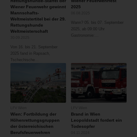
Rettungshunde-Staffel der
Wiener Feuerwehrfest
Wiener Feuerwehr gewinnt
2025
Mannschafts-
06.08.2025
Weltmeistertitel bei der 29.
Wann? 05. bis 07. September
Rettungshunde
2025, ab 09:00 Uhr
Weltmeisterschaft
Gastronomie:…
30.09.2025
Von 16. bis 21. September
2025 fand in Rapsach,
Tschechische…
LFV Wien
LFV Wien
Wien: Fortbildung der
Brand in Wien
Höhenrettungsgruppen
Leopoldstadt fordert ein
der österreichischen
Todesopfer
Berufsfeuerwehren
04.11.2024