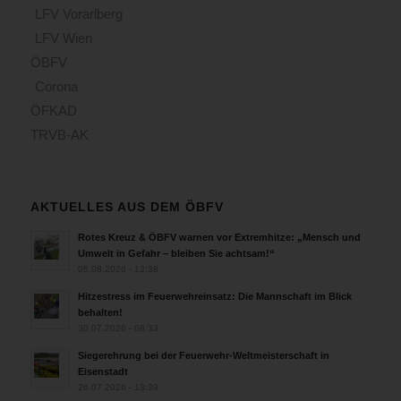
LFV Vorarlberg
LFV Wien
ÖBFV
Corona
ÖFKAD
TRVB-AK
AKTUELLES AUS DEM ÖBFV
Rotes Kreuz & ÖBFV warnen vor Extremhitze: „Mensch und
Umwelt in Gefahr – bleiben Sie achtsam!“
05.08.2026 - 12:38
Hitzestress im Feuerwehreinsatz: Die Mannschaft im Blick
behalten!
30.07.2026 - 08:33
Siegerehrung bei der Feuerwehr-Weltmeisterschaft in
Eisenstadt
26.07.2026 - 13:39