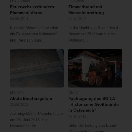
LFV Kärnten
LFV Wien
Feuerwehr verhinderte
Zimmerbrand mit
Flammeninferno
Menschenrettung
04.08.2014
04.11.2013
Kurz vor Mitternacht wurden
In der Nacht von 3. auf den 4.
die Feuerwehren Kühnsdorf
November 2013 war in einer
und Peratschitzen…
Wohnung…
LFV Wien
ÖBFV
Akute Einsturzgefahr
Fachtagung des SG 1.5
„Historische Großbrände
25.06.2013
in Österreich“
Aus ungeklärter Ursache brach
09.10.2012
am 25. Juni 2013 eine
Unter der Leitung von Ehren-
Natursteinstufe…
Oberbrandrat Johann