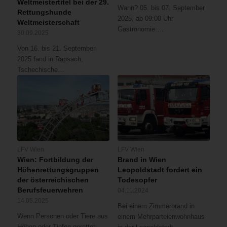
Weltmeistertitel bei der 29.
Wann? 05. bis 07. September
Rettungshunde
2025, ab 09:00 Uhr
Weltmeisterschaft
Gastronomie:…
30.09.2025
Von 16. bis 21. September
2025 fand in Rapsach,
Tschechische…
LFV Wien
LFV Wien
Wien: Fortbildung der
Brand in Wien
Höhenrettungsgruppen
Leopoldstadt fordert ein
der österreichischen
Todesopfer
Berufsfeuerwehren
04.11.2024
14.05.2025
Bei einem Zimmerbrand in
Wenn Personen oder Tiere aus
einem Mehrparteienwohnhaus
Höhen oder Tiefen gerettet