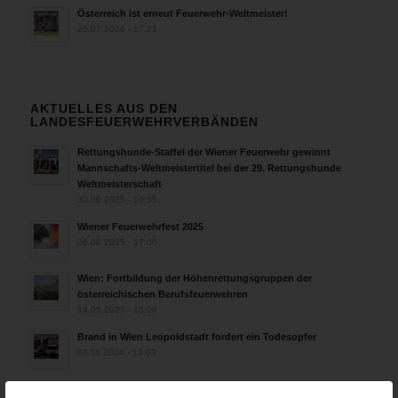
Österreich ist erneut Feuerwehr-Weltmeister!
25.07.2026 - 17:21
AKTUELLES AUS DEN
LANDESFEUERWEHRVERBÄNDEN
Rettungshunde-Staffel der Wiener Feuerwehr gewinnt
Mannschafts-Weltmeistertitel bei der 29. Rettungshunde
Weltmeisterschaft
30.09.2025 - 10:55
Wiener Feuerwehrfest 2025
06.08.2025 - 17:00
Wien: Fortbildung der Höhenrettungsgruppen der
österreichischen Berufsfeuerwehren
14.05.2025 - 15:08
Brand in Wien Leopoldstadt fordert ein Todesopfer
04.11.2024 - 13:03
Großeinsatz in Wien-Mariahilf