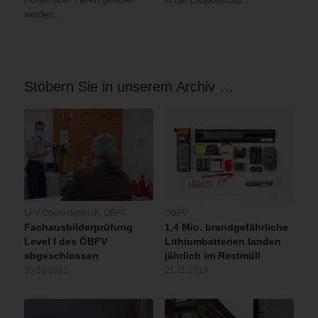
in der Leopoldstadt…
werden…
Stöbern Sie in unserem Archiv …
LFV Oberösterreich
,
ÖBFV
ÖBFV
Fachausbilderprüfung
1,4 Mio. brandgefährliche
Level I des ÖBFV
Lithiumbatterien landen
abgeschlossen
jährlich im Restmüll
30.03.2021
21.11.2019