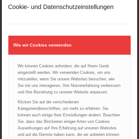
28.10.2024 - 11:13
Cookie- und Datenschutzeinstellungen
Kellerbrand in Wien Meidling mit Todesfolge
25.10.2024 - 10:02
Wiener Sicherheitsfest 2024
24.10.2024 - 10:02
Wie wir Cookies verwenden
Wiener Feuerwehrmuseum bei der Lange Nacht der Museen
am 5. Oktober 2024
01.10.2024 - 10:48
Wir können Cookies anfordern, die auf Ihrem Gerät
Dramatische Menschenrettung bei Zimmerbrand
eingestellt werden. Wir verwenden Cookies, um uns
08.09.2024 - 11:36
mitzuteilen, wenn Sie unsere Websites besuchen, wie
Sie mit uns interagieren, Ihre Nutzererfahrung verbessern
Wiener Feuerwehrfest 2024
und Ihre Beziehung zu unserer Website anpassen.
20.08.2024 - 13:55
Klicken Sie auf die verschiedenen
Kategorienüberschriften, um mehr zu erfahren. Sie
können auch einige Ihrer Einstellungen ändern. Beachten
Sie, dass das Blockieren einiger Arten von Cookies
ARCHIV
Auswirkungen auf Ihre Erfahrung auf unseren Websites
August 2026
und auf die Dienste haben kann, die wir anbieten können.