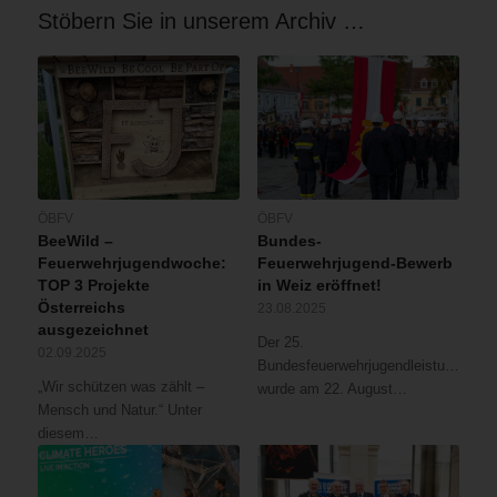
Stöbern Sie in unserem Archiv …
ÖBFV
ÖBFV
BeeWild –
Bundes-
Feuerwehrjugendwoche:
Feuerwehrjugend-Bewerb
TOP 3 Projekte
in Weiz eröffnet!
Österreichs
23.08.2025
ausgezeichnet
Der 25.
02.09.2025
Bundesfeuerwehrjugendleistungsbew
„Wir schützen was zählt –
wurde am 22. August…
Mensch und Natur.“ Unter
diesem…