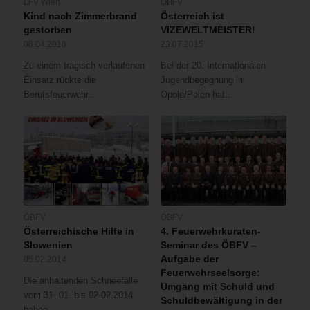
LFV Wien
ÖBFV
Kind nach Zimmerbrand
Österreich ist
gestorben
VIZEWELTMEISTER!
08.04.2016
23.07.2015
Zu einem tragisch verlaufenen
Bei der 20. Internationalen
Einsatz rückte die
Jugendbegegnung in
Berufsfeuerwehr…
Opole/Polen hat…
ÖBFV
ÖBFV
Österreichische Hilfe in
4. Feuerwehrkuraten-
Slowenien
Seminar des ÖBFV –
Aufgabe der
05.02.2014
Feuerwehrseelsorge:
Die anhaltenden Schneefälle
Umgang mit Schuld und
vom 31. 01. bis 02.02.2014
Schuldbewältigung in der
haben…