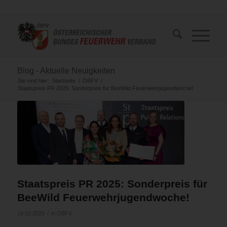
Blog - Aktuelle Neuigkeiten
Sie sind hier:
Startseite
/
ÖBFV
/
Staatspreis PR 2025: Sonderpreis für BeeWild Feuerwehrjugendwoche!
Staatspreis PR 2025: Sonderpreis für
BeeWild Feuerwehrjugendwoche!
/
19.02.2026
in
ÖBFV