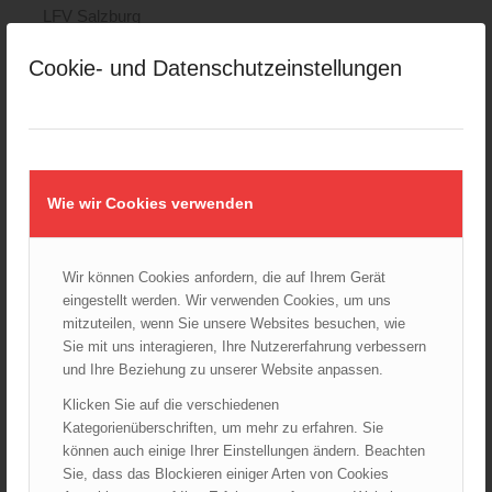
LFV Salzburg
LFV Steiermark
Cookie- und Datenschutzeinstellungen
LFV Tirol
LFV Vorarlberg
LFV Wien
ÖBFV
Corona
Wie wir Cookies verwenden
ÖFKAD
TRVB-AK
Wir können Cookies anfordern, die auf Ihrem Gerät
eingestellt werden. Wir verwenden Cookies, um uns
mitzuteilen, wenn Sie unsere Websites besuchen, wie
AKTUELLES AUS DEM ÖBFV
Sie mit uns interagieren, Ihre Nutzererfahrung verbessern
und Ihre Beziehung zu unserer Website anpassen.
Rotes Kreuz & ÖBFV warnen vor Extremhitze: „Mensch und
Umwelt in Gefahr – bleiben Sie achtsam!“
Klicken Sie auf die verschiedenen
05.08.2026 - 12:38
Kategorienüberschriften, um mehr zu erfahren. Sie
können auch einige Ihrer Einstellungen ändern. Beachten
Hitzestress im Feuerwehreinsatz: Die Mannschaft im Blick
behalten!
Sie, dass das Blockieren einiger Arten von Cookies
30.07.2026 - 08:33