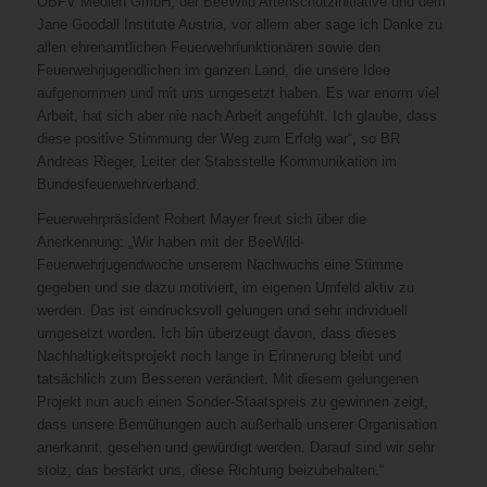
ÖBFV Medien GmbH, der BeeWild Artenschutzinitiative und dem
Jane Goodall Institute Austria, vor allem aber sage ich Danke zu
allen ehrenamtlichen Feuerwehrfunktionären sowie den
Feuerwehrjugendlichen im ganzen Land, die unsere Idee
aufgenommen und mit uns umgesetzt haben. Es war enorm viel
Arbeit, hat sich aber nie nach Arbeit angefühlt. Ich glaube, dass
diese positive Stimmung der Weg zum Erfolg war“, so BR
Andreas Rieger, Leiter der Stabsstelle Kommunikation im
Bundesfeuerwehrverband.
Feuerwehrpräsident Robert Mayer freut sich über die
Anerkennung: „Wir haben mit der BeeWild-
Feuerwehrjugendwoche unserem Nachwuchs eine Stimme
gegeben und sie dazu motiviert, im eigenen Umfeld aktiv zu
werden. Das ist eindrucksvoll gelungen und sehr individuell
umgesetzt worden. Ich bin überzeugt davon, dass dieses
Nachhaltigkeitsprojekt noch lange in Erinnerung bleibt und
tatsächlich zum Besseren verändert. Mit diesem gelungenen
Projekt nun auch einen Sonder-Staatspreis zu gewinnen zeigt,
dass unsere Bemühungen auch außerhalb unserer Organisation
anerkannt, gesehen und gewürdigt werden. Darauf sind wir sehr
stolz, das bestärkt uns, diese Richtung beizubehalten.“