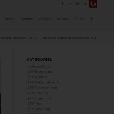
Presse
Service
ÖFKAD
Wissen
Shop
 sind hier:
Startseite
/
ÖBFV
/
FPräs Mayer bei Bildungsminister Wiederkehr
KATEGORIEN
Landesverbände
LFV Burgenland
LFV Kärnten
LFV Niederösterreich
LFV Oberösterreich
LFV Salzburg
LFV Steiermark
LFV Tirol
LFV Vorarlberg