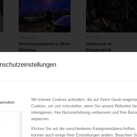
LFV Wien
LFV Wien
Wohnungsbrand in Wien
Vollbrand im
Währing
Erdgeschoß
23.12.2016
26.03.2015
nschutzeinstellungen
Aus unbekannter Ursache
Im Hof des Objektes war am
war in der Nacht auf Freitag
25.März 2015 abends, ein
den 23.12.2016…
ebenerdiges…
Wir können Cookies anfordern, die auf Ihrem Gerät eingeste
rwenden
Cookies, um uns mitzuteilen, wenn Sie unsere Websites be
interagieren, Ihre Nutzererfahrung verbessern und Ihre Bez
anpassen.
e
Klicken Sie auf die verschiedenen Kategorienüberschriften,
können auch einige Ihrer Einstellungen ändern. Beachten S