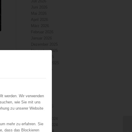
Juli 2026
Juni 2026
Mai 2026
April 2026
März 2026
Februar 2026
Januar 2026
Dezember 2025
November 2025
Oktober 2025
September 2025
August 2025
Juli 2025
Juni 2025
Mai 2025
April 2025
llt werden. Wir verwenden
März 2025
suchen, wie Sie mit uns
Februar 2025
iehung zu unserer Website
Januar 2025
Dezember 2024
 um mehr zu erfahren. Sie
November 2024
ie, dass das Blockieren
Oktober 2024