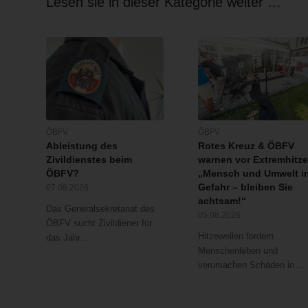
Lesen sie in dieser Kategorie weiter …
ÖBFV
ÖBFV
Ableistung des
Rotes Kreuz & ÖBFV
Zivildienstes beim
warnen vor Extremhitze
ÖBFV?
„Mensch und Umwelt i
Gefahr – bleiben Sie
07.08.2026
achtsam!“
Das Generalsekretariat des
05.08.2026
ÖBFV sucht Zivildiener für
Hitzewellen fordern
das Jahr…
Menschenleben und
verursachen Schäden in…