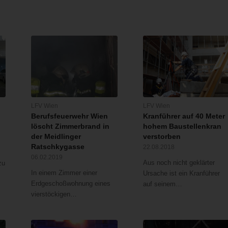
LFV Wien
LFV Wien
Berufsfeuerwehr Wien
Kranführer auf 40 Meter
löscht Zimmerbrand in
hohem Baustellenkran
der Meidlinger
verstorben
Ratschkygasse
22.08.2018
06.02.2019
Aus noch nicht geklärter
zu
In einem Zimmer einer
Ursache ist ein Kranführer
Erdgeschoßwohnung eines
auf seinem…
vierstöckigen…