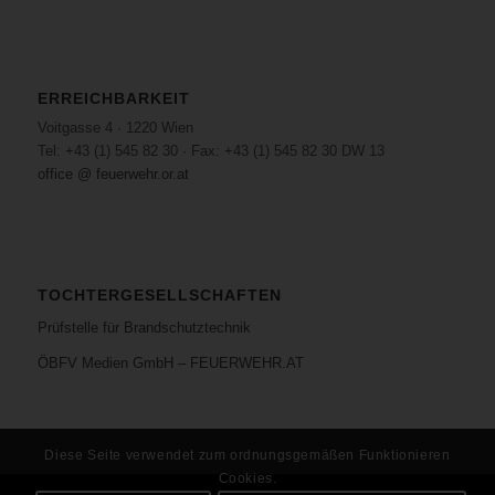
ERREICHBARKEIT
Voitgasse 4 · 1220 Wien
Tel: +43 (1) 545 82 30 · Fax: +43 (1) 545 82 30 DW 13
office @ feuerwehr.or.at
TOCHTERGESELLSCHAFTEN
Prüfstelle für Brandschutztechnik
ÖBFV Medien GmbH – FEUERWEHR.AT
Diese Seite verwendet zum ordnungsgemäßen Funktionieren
Cookies.