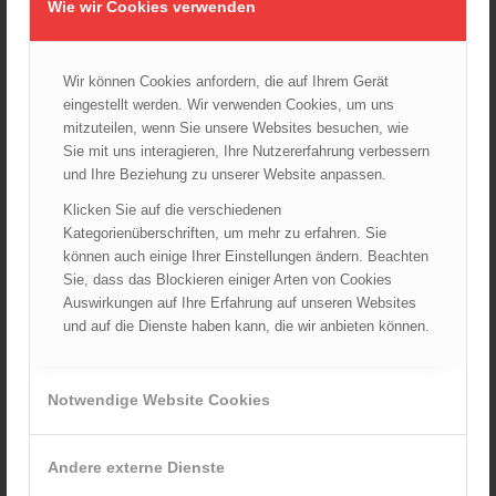
Wie wir Cookies verwenden
Wien: Fortbildung der Höhenrettungsgruppen der
österreichischen Berufsfeuerwehren
14.05.2025 - 15:08
Wir können Cookies anfordern, die auf Ihrem Gerät
eingestellt werden. Wir verwenden Cookies, um uns
Brand in Wien Leopoldstadt fordert ein Todesopfer
mitzuteilen, wenn Sie unsere Websites besuchen, wie
04.11.2024 - 13:03
Sie mit uns interagieren, Ihre Nutzererfahrung verbessern
und Ihre Beziehung zu unserer Website anpassen.
Großeinsatz in Wien-Mariahilf
28.10.2024 - 11:13
Klicken Sie auf die verschiedenen
Kategorienüberschriften, um mehr zu erfahren. Sie
Kellerbrand in Wien Meidling mit Todesfolge
können auch einige Ihrer Einstellungen ändern. Beachten
25.10.2024 - 10:02
Sie, dass das Blockieren einiger Arten von Cookies
Auswirkungen auf Ihre Erfahrung auf unseren Websites
Wiener Sicherheitsfest 2024
24.10.2024 - 10:02
und auf die Dienste haben kann, die wir anbieten können.
Wiener Feuerwehrmuseum bei der Lange Nacht der Museen
am 5. Oktober 2024
Notwendige Website Cookies
01.10.2024 - 10:48
Dramatische Menschenrettung bei Zimmerbrand
08.09.2024 - 11:36
Andere externe Dienste