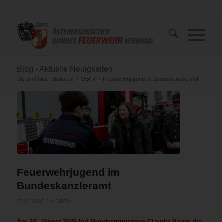
Blog - Aktuelle Neuigkeiten
Sie sind hier:
Startseite
/
ÖBFV
/
Feuerwehrjugend im Bundeskanzleramt
Feuerwehrjugend im
Bundeskanzleramt
/
27.01.2026
in
ÖBFV
Am 24. Jänner 2026 lud Bundesministerin Claudia Bauer die