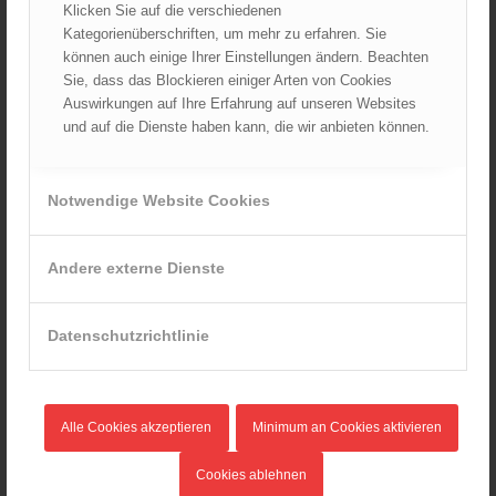
Dezember 2025
Klicken Sie auf die verschiedenen
November 2025
Kategorienüberschriften, um mehr zu erfahren. Sie
können auch einige Ihrer Einstellungen ändern. Beachten
Oktober 2025
Sie, dass das Blockieren einiger Arten von Cookies
September 2025
Auswirkungen auf Ihre Erfahrung auf unseren Websites
August 2025
und auf die Dienste haben kann, die wir anbieten können.
Juli 2025
Juni 2025
Notwendige Website Cookies
Mai 2025
April 2025
Andere externe Dienste
März 2025
Februar 2025
Januar 2025
Datenschutzrichtlinie
Dezember 2024
November 2024
Oktober 2024
Alle Cookies akzeptieren
Minimum an Cookies aktivieren
September 2024
Cookies ablehnen
August 2024