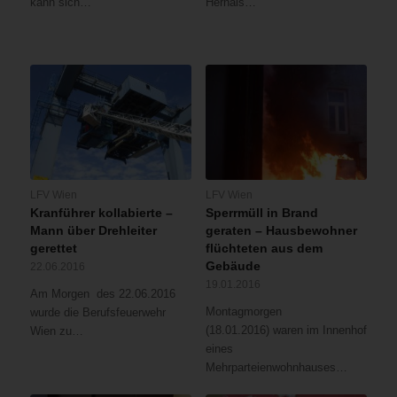
kann sich…
Hernals…
LFV Wien
LFV Wien
Kranführer kollabierte –
Sperrmüll in Brand
Mann über Drehleiter
geraten – Hausbewohner
gerettet
flüchteten aus dem
Gebäude
22.06.2016
19.01.2016
Am Morgen des 22.06.2016
Montagmorgen
wurde die Berufsfeuerwehr
(18.01.2016) waren im Innenhof
Wien zu…
eines
Mehrparteienwohnhauses…