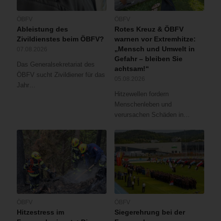
ÖBFV
ÖBFV
Ableistung des
Rotes Kreuz & ÖBFV
Zivildienstes beim ÖBFV?
warnen vor Extremhitze:
„Mensch und Umwelt in
07.08.2026
Gefahr – bleiben Sie
Das Generalsekretariat des
achtsam!“
ÖBFV sucht Zivildiener für das
05.08.2026
Jahr…
Hitzewellen fordern
Menschenleben und
verursachen Schäden in…
ÖBFV
ÖBFV
Hitzestress im
Siegerehrung bei der