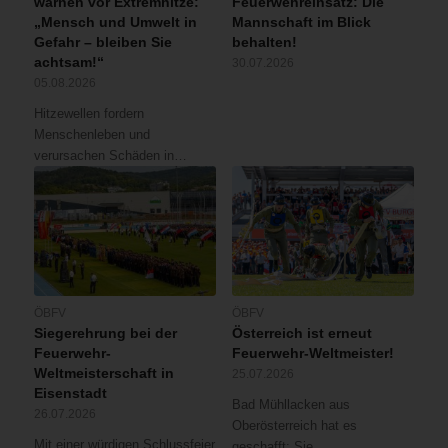
warnen vor Extremhitze:
Feuerwehreinsatz: Die
„Mensch und Umwelt in
Mannschaft im Blick
Gefahr – bleiben Sie
behalten!
achtsam!“
30.07.2026
05.08.2026
Hitzewellen fordern
Menschenleben und
verursachen Schäden in…
ÖBFV
ÖBFV
Siegerehrung bei der
Österreich ist erneut
Feuerwehr-
Feuerwehr-Weltmeister!
Weltmeisterschaft in
25.07.2026
Eisenstadt
Bad Mühllacken aus
26.07.2026
Oberösterreich hat es
Mit einer würdigen Schlussfeier
geschafft: Sie…