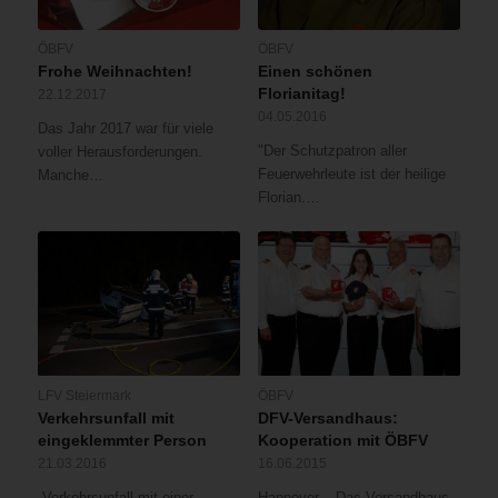
ÖBFV
ÖBFV
Frohe Weihnachten!
Einen schönen
Florianitag!
22.12.2017
04.05.2016
Das Jahr 2017 war für viele
"Der Schutzpatron aller
voller Herausforderungen.
Feuerwehrleute ist der heilige
Manche…
Florian.…
LFV Steiermark
ÖBFV
Verkehrsunfall mit
DFV-Versandhaus:
eingeklemmter Person
Kooperation mit ÖBFV
21.03.2016
16.06.2015
„Verkehrsunfall mit einer
Hannover – Das Versandhaus