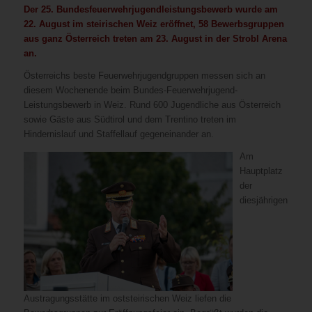
Der 25. Bundesfeuerwehrjugendleistungsbewerb wurde am
22. August im steirischen Weiz eröffnet, 58 Bewerbsgruppen
aus ganz Österreich treten am 23. August in der Strobl Arena
an.
Österreichs beste Feuerwehrjugendgruppen messen sich an
diesem Wochenende beim Bundes-Feuerwehrjugend-
Leistungsbewerb in Weiz. Rund 600 Jugendliche aus Österreich
sowie Gäste aus Südtirol und dem Trentino treten im
Hindernislauf und Staffellauf gegeneinander an.
Am
Hauptplatz
der
diesjährigen
Austragungsstätte im oststeirischen Weiz liefen die