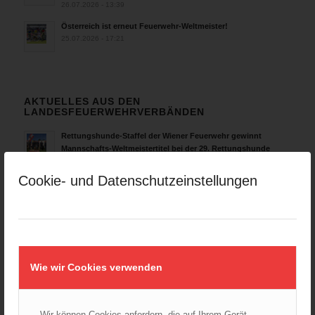
26.07.2026 - 13:39
Österreich ist erneut Feuerwehr-Weltmeister!
25.07.2026 - 17:21
AKTUELLES AUS DEN
LANDESFEUERWEHRVERBÄNDEN
Rettungshunde-Staffel der Wiener Feuerwehr gewinnt
Mannschafts-Weltmeistertitel bei der 29. Rettungshunde
Weltmeisterschaft
30.09.2025 - 10:55
Cookie- und Datenschutzeinstellungen
Wiener Feuerwehrfest 2025
06.08.2025 - 17:00
Wien: Fortbildung der Höhenrettungsgruppen der
österreichischen Berufsfeuerwehren
14.05.2025 - 15:08
Wie wir Cookies verwenden
Brand in Wien Leopoldstadt fordert ein Todesopfer
04.11.2024 - 13:03
Wir können Cookies anfordern, die auf Ihrem Gerät