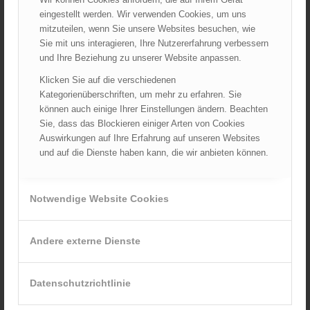
Großeinsatz in Wien-Mariahilf
eingestellt werden. Wir verwenden Cookies, um uns
28.10.2024 - 11:13
mitzuteilen, wenn Sie unsere Websites besuchen, wie
Sie mit uns interagieren, Ihre Nutzererfahrung verbessern
Kellerbrand in Wien Meidling mit Todesfolge
und Ihre Beziehung zu unserer Website anpassen.
25.10.2024 - 10:02
Klicken Sie auf die verschiedenen
Wiener Sicherheitsfest 2024
Kategorienüberschriften, um mehr zu erfahren. Sie
24.10.2024 - 10:02
können auch einige Ihrer Einstellungen ändern. Beachten
Sie, dass das Blockieren einiger Arten von Cookies
Wiener Feuerwehrmuseum bei der Lange Nacht der Museen
Auswirkungen auf Ihre Erfahrung auf unseren Websites
am 5. Oktober 2024
und auf die Dienste haben kann, die wir anbieten können.
01.10.2024 - 10:48
Dramatische Menschenrettung bei Zimmerbrand
08.09.2024 - 11:36
Notwendige Website Cookies
Wiener Feuerwehrfest 2024
20.08.2024 - 13:55
Andere externe Dienste
Datenschutzrichtlinie
ARCHIV
August 2026