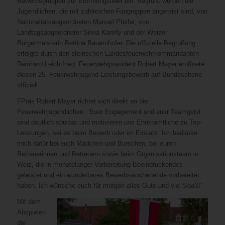
Bewerbsgruppen zur Eröffnungsfeier ein. Begrüßt wurden die
Jugendlichen, die mit zahlreichen Fangruppen angereist sind, von
Nationalratsabgeordneten Manuel Pfeifer, von
Landtagsabgeordneter Silvia Karelly und der Weizer
Bürgermeisterin Bettina Bauernhofer. Die offizielle Begrüßung
erfolgte durch den steirischen Landesfeuerwehrkommandanten
Reinhard Leichtfried, Feuerwehrpräsident Robert Mayer eröffnete
diesen 25. Feuerwehrjugend-Leistungsbewerb auf Bundesebene
offiziell.
FPräs Robert Mayer richtet sich direkt an die
Feuerwehrjugendlichen: “Euer Engagement und euer Teamgeist
sind deutlich spürbar und motivieren uns Ehrenamtliche zu Top-
Leistungen, sei es beim Bewerb oder im Einsatz. Ich bedanke
mich dafür bei euch Mädchen und Burschen, bei euren
Betreuerinnen und Betreuern sowie beim Organisationsteam in
Weiz, die in monatelanger Vorbereitung Beeindruckendes
geleistet und ein wunderbares Bewerbswochenende vorbereitet
haben. Ich wünsche euch für morgen alles Gute und viel Spaß!“
Mit dem
Abspielen
der