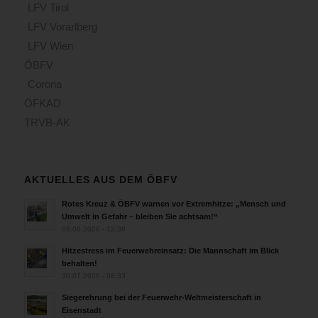
LFV Tirol
LFV Vorarlberg
LFV Wien
ÖBFV
Corona
ÖFKAD
TRVB-AK
AKTUELLES AUS DEM ÖBFV
Rotes Kreuz & ÖBFV warnen vor Extremhitze: „Mensch und
Umwelt in Gefahr – bleiben Sie achtsam!“
05.08.2026 - 12:38
Hitzestress im Feuerwehreinsatz: Die Mannschaft im Blick
behalten!
30.07.2026 - 08:33
Siegerehrung bei der Feuerwehr-Weltmeisterschaft in
Eisenstadt