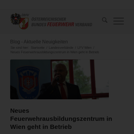
Blog - Aktuelle Neuigkeiten
Sie sind hier:
Startseite
/
Landesverbände
/
LFV Wien
/
Neues Feuerwehrausbildungszentrum in Wien geht in Betrieb
Neues
Feuerwehrausbildungszentrum in
Wien geht in Betrieb