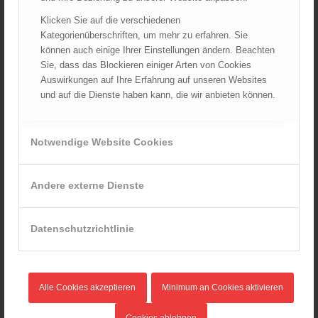
Rettungshunde-Staffel der Wiener Feuerwehr gewinnt
Klicken Sie auf die verschiedenen
Mannschafts-Weltmeistertitel bei der 29. Rettungshunde
Kategorienüberschriften, um mehr zu erfahren. Sie
Weltmeisterschaft
können auch einige Ihrer Einstellungen ändern. Beachten
30.09.2025 - 10:55
Sie, dass das Blockieren einiger Arten von Cookies
Wiener Feuerwehrfest 2025
Auswirkungen auf Ihre Erfahrung auf unseren Websites
06.08.2025 - 17:00
und auf die Dienste haben kann, die wir anbieten können.
Wien: Fortbildung der Höhenrettungsgruppen der
österreichischen Berufsfeuerwehren
14.05.2025 - 15:08
Notwendige Website Cookies
Brand in Wien Leopoldstadt fordert ein Todesopfer
04.11.2024 - 13:03
Andere externe Dienste
Großeinsatz in Wien-Mariahilf
28.10.2024 - 11:13
Datenschutzrichtlinie
Kellerbrand in Wien Meidling mit Todesfolge
25.10.2024 - 10:02
Wiener Sicherheitsfest 2024
Alle Cookies akzeptieren
Minimum an Cookies aktivieren
24.10.2024 - 10:02
Cookies ablehnen