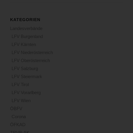
KATEGORIEN
Landesverbände
LFV Burgenland
LFV Kärnten
LFV Niederösterreich
LFV Oberösterreich
LFV Salzburg
LFV Steiermark
LFV Tirol
LFV Vorarlberg
LFV Wien
ÖBFV
Corona
ÖFKAD
TRVB-AK