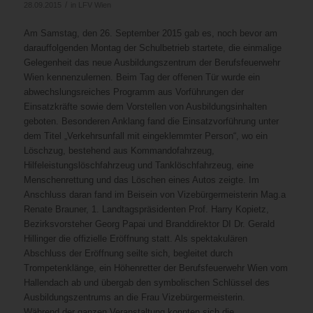
/
28.09.2015
in
LFV Wien
Am Samstag, den 26. September 2015 gab es, noch bevor am
darauffolgenden Montag der Schulbetrieb startete, die einmalige
Gelegenheit das neue Ausbildungszentrum der Berufsfeuerwehr
Wien kennenzulernen. Beim Tag der offenen Tür wurde ein
abwechslungsreiches Programm aus Vorführungen der
Einsatzkräfte sowie dem Vorstellen von Ausbildungsinhalten
geboten. Besonderen Anklang fand die Einsatzvorführung unter
dem Titel „Verkehrsunfall mit eingeklemmter Person“, wo ein
Löschzug, bestehend aus Kommandofahrzeug,
Hilfeleistungslöschfahrzeug und Tanklöschfahrzeug, eine
Menschenrettung und das Löschen eines Autos zeigte. Im
Anschluss daran fand im Beisein von Vizebürgermeisterin Mag.a
Renate Brauner, 1. Landtagspräsidenten Prof. Harry Kopietz,
Bezirksvorsteher Georg Papai und Branddirektor DI Dr. Gerald
Hillinger die offizielle Eröffnung statt. Als spektakulären
Abschluss der Eröffnung seilte sich, begleitet durch
Trompetenklänge, ein Höhenretter der Berufsfeuerwehr Wien vom
Hallendach ab und übergab den symbolischen Schlüssel des
Ausbildungszentrums an die Frau Vizebürgermeisterin.
Während der ganzen Veranstaltung konnten sich die