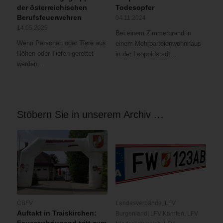
der österreichischen
Todesopfer
Berufsfeuerwehren
04.11.2024
14.05.2025
Bei einem Zimmerbrand in
Wenn Personen oder Tiere aus
einem Mehrparteienwohnhaus
Höhen oder Tiefen gerettet
in der Leopoldstadt…
werden…
Stöbern Sie in unserem Archiv …
ÖBFV
Landesverbände
,
LFV
Auftakt in Traiskirchen:
Burgenland
,
LFV Kärnten
,
LFV
Feuerwehrjugend tritt zum