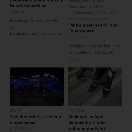
Niederösterreich
,
LFV
Bundesbewerb an
Oberösterreich
,
LFV Salzburg
,
19.08.2022
LFV Steiermark
,
LFV Tirol
,
LFV
Vorarlberg
,
LFV Wien
,
ÖBFV
In wenigen Stunden wird der
FW Kennzeichen für alle
23.
Feuerwehren
Bundesfeuerwehrjugendleistungsbewerb…
10.05.2019
Verkehrsminister Norbert Hofer
verkündete am Freitag, 10.
Mai…
LFV Wien
LFV Wien
Verkehrsunfall – Lenkerin
Schlange im Auto –
eingeklemmt
Schreck für Kinder
während der Fahrt
31.01.2019