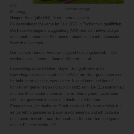
und
Winden-Windegg
Mitteregg-
Haagen-Sand (alle OÖ) für die Internationalen
Feuerwehrjugendbewerbe im Jahr 2026 in Tschechien qualifiziert.
Die Feuerwehrjugend Guggenberg (OÖ) wird als Titelverteidiger
und somit amtierender Weltmeister ebenfalls am internationalen
Bewerb teilnehmen.
Der nächste Bundes-Feuerwehrjugend-Leistungsbewerb findet
wieder in zwei Jahren – dann in Kärnten – statt.
Feuerwehrpräsident Robert Mayer: „Ich gratuliere allen
Bewerbsgruppen, die heute hier in Weiz am Start gestanden sind.
Ihr habt heute gezeigt, was unsere Jugend kann und darauf
können wir gemeinsam unglaublich stolz sein! Der Zusammenhalt
und das Miteinander stehen immer im Vordergrund, auch wenn
nicht alle gewinnen können. Ich danke euch für euer
Engagement, ich danke der Stadt sowie der Feuerwehr Weiz für
ein perfekt organisiertes Bewerbswochenende und ich bedanke
mich beim Bewerter- und Betreuerteam für eure Bemühungen um
unsere Feuerwehrzukunft!“