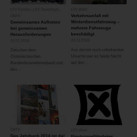
LFV Kärnten
,
LFV Steiermark
,
LFV Wien
Verkehrsunfall mit
ÖBFV
Winterdienstfahrzeug –
Gemeinsames Auftreten
mehrere Fahrzeuge
bei gemeinsamen
beschädigt
Herausforderungen
24.12.2016
16.07.2018
Aus derzeit noch unbekannter
Zwischen dem
Ursache war es heute Nacht
Österreichischen
auf den…
Bundesfeuerwehrverband und
den…
ÖBFV
LFV Wien
Das Jahrbuch 2014 ist da!
Einsturzgefährdetes