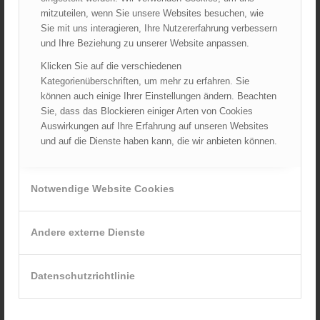
LFV Wien
mitzuteilen, wenn Sie unsere Websites besuchen, wie
Sie mit uns interagieren, Ihre Nutzererfahrung verbessern
ÖBFV
und Ihre Beziehung zu unserer Website anpassen.
Corona
Klicken Sie auf die verschiedenen
ÖFKAD
Kategorienüberschriften, um mehr zu erfahren. Sie
TRVB-AK
können auch einige Ihrer Einstellungen ändern. Beachten
Sie, dass das Blockieren einiger Arten von Cookies
Auswirkungen auf Ihre Erfahrung auf unseren Websites
und auf die Dienste haben kann, die wir anbieten können.
AKTUELLES AUS DEM ÖBFV
Rotes Kreuz & ÖBFV warnen vor Extremhitze: „Mensch und
Umwelt in Gefahr – bleiben Sie achtsam!“
Notwendige Website Cookies
05.08.2026 - 12:38
Hitzestress im Feuerwehreinsatz: Die Mannschaft im Blick
Andere externe Dienste
behalten!
30.07.2026 - 08:33
Siegerehrung bei der Feuerwehr-Weltmeisterschaft in
Datenschutzrichtlinie
Eisenstadt
26.07.2026 - 13:39
Österreich ist erneut Feuerwehr-Weltmeister!