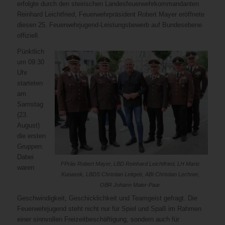
erfolgte durch den steirischen Landesfeuerwehrkommandanten
Reinhard Leichtfried, Feuerwehrpräsident Robert Mayer eröffnete
diesen 25. Feuerwehrjugend-Leistungsbewerb auf Bundesebene
offiziell.
Pünktlich
um 09:30
Uhr
starteten
am
Samstag
(23.
August)
die ersten
Gruppen.
Dabei
FPräs Robert Mayer, LBD Reinhard Leichtfried, LH Mario
waren
Kunasek, LBDS Christian Leitgeb, ABI Christian Lechner,
OBR Johann Maier-Paar
Geschwindigkeit, Geschicklichkeit und Teamgeist gefragt. Die
Feuerwehrjugend steht nicht nur für Spiel und Spaß im Rahmen
einer sinnvollen Freizeitbeschäftigung, sondern auch für