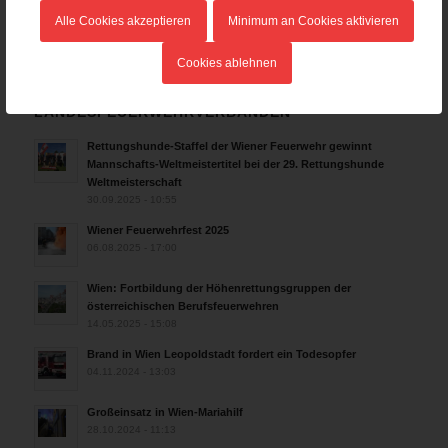
25.07.2026 - 17:21
Alle Cookies akzeptieren
Minimum an Cookies aktivieren
Cookies ablehnen
AKTUELLES AUS DEN
LANDESFEUERWEHRVERBÄNDEN
Rettungshunde-Staffel der Wiener Feuerwehr gewinnt
Mannschafts-Weltmeistertitel bei der 29. Rettungshunde
Weltmeisterschaft
30.09.2025 - 10:55
Wiener Feuerwehrfest 2025
06.08.2025 - 17:00
Wien: Fortbildung der Höhenrettungsgruppen der
österreichischen Berufsfeuerwehren
14.05.2025 - 15:08
Brand in Wien Leopoldstadt fordert ein Todesopfer
04.11.2024 - 13:03
Großeinsatz in Wien-Mariahilf
28.10.2024 - 11:13