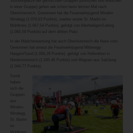
Stockerlplätze der gemischten Gruppen (Burschen und Mädchen
in einer Gruppe) gehen wie schon beim letzten Mal nach
Oberösterreich. Gewonnen hat die Feuerwehrjugend Winden-
Windegg (1.070,63 Punkte), zweiter wurde St. Martin im
Mühlkreis (1.067,54 Punkte), gefolgt von Allerheiligen/Lebing
(1.065,59 Punkte) auf dem dritten Platz.
In der Mädchenwertung hat auch Oberösterreich die Nase vorn.
Gewonnen hat erneut die Feuerwehrjugend Mitteregg-
Haagen/Sand (1.056,29 Punkte), gefolgt von Hollenthon in
Niederösterreich (1.045,46 Punkte) und Wagrain aus Salzburg
(1.044,77 Punkte).
Somit
haben
sich die
Gruppen
aus
Winden-
Windegg,
St. Martin
im
Mühlkreis