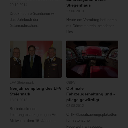
29.10.2014
Stiegenhaus
27.06.2013
Druckfrisch präsentieren wir
das Jahrbuch der
Heute am Vormittag befuhr ein
österreichischen…
mit Dämmmaterial beladener
Lkw…
LFV Steiermark
ÖBFV
Neujahrsempfang des LFV
Optimale
Steiermark
Fahrzeugerhaltung und -
pflege gewürdigt
18.01.2013
02.08.2012
Beeindruckende
CTIF-Klassifizierungsplaketten
Leistungsbilanz gezogen.Am
für historische
Mittwoch, dem 16. Jänner…
Feuerwehrfahrzeuge…