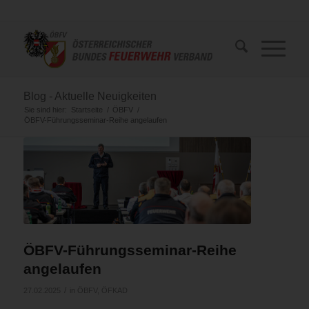
Blog - Aktuelle Neuigkeiten
Sie sind hier:
Startseite
/
ÖBFV
/
ÖBFV-Führungsseminar-Reihe angelaufen
ÖBFV-Führungsseminar-Reihe
angelaufen
/
27.02.2025
in
ÖBFV
,
ÖFKAD