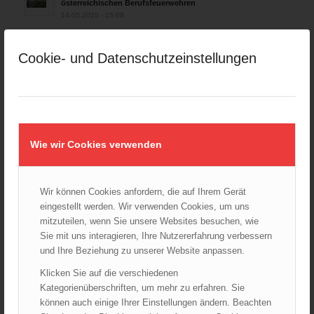
österreichischen Berufsfeuerwehren
14.05.2025 - 15:08
Brand in Wien Leopoldstadt fordert ein Todesopfer
04.11.2024 - 13:03
Cookie- und Datenschutzeinstellungen
Großeinsatz in Wien-Mariahilf
28.10.2024 - 11:13
Kellerbrand in Wien Meidling mit Todesfolge
25.10.2024 - 10:02
Wie wir Cookies verwenden
Wiener Sicherheitsfest 2024
24.10.2024 - 10:02
Wir können Cookies anfordern, die auf Ihrem Gerät
Wiener Feuerwehrmuseum bei der Lange Nacht der Museen
eingestellt werden. Wir verwenden Cookies, um uns
am 5. Oktober 2024
mitzuteilen, wenn Sie unsere Websites besuchen, wie
01.10.2024 - 10:48
Sie mit uns interagieren, Ihre Nutzererfahrung verbessern
Dramatische Menschenrettung bei Zimmerbrand
und Ihre Beziehung zu unserer Website anpassen.
08.09.2024 - 11:36
Klicken Sie auf die verschiedenen
Wiener Feuerwehrfest 2024
Kategorienüberschriften, um mehr zu erfahren. Sie
20.08.2024 - 13:55
können auch einige Ihrer Einstellungen ändern. Beachten