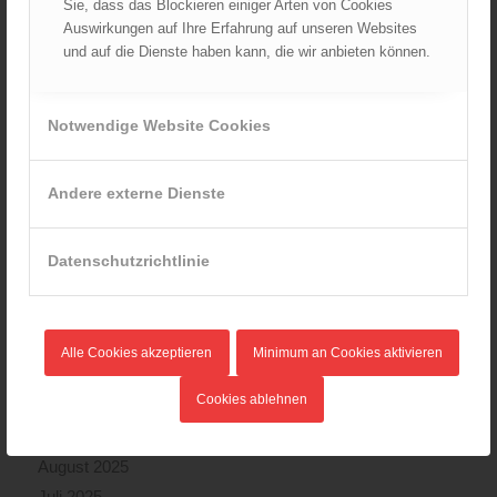
Sie, dass das Blockieren einiger Arten von Cookies
Auswirkungen auf Ihre Erfahrung auf unseren Websites
und auf die Dienste haben kann, die wir anbieten können.
ARCHIV
August 2026
Notwendige Website Cookies
Juli 2026
Juni 2026
Andere externe Dienste
Mai 2026
April 2026
März 2026
Datenschutzrichtlinie
Februar 2026
Januar 2026
Dezember 2025
Alle Cookies akzeptieren
Minimum an Cookies aktivieren
November 2025
Cookies ablehnen
Oktober 2025
September 2025
August 2025
Juli 2025