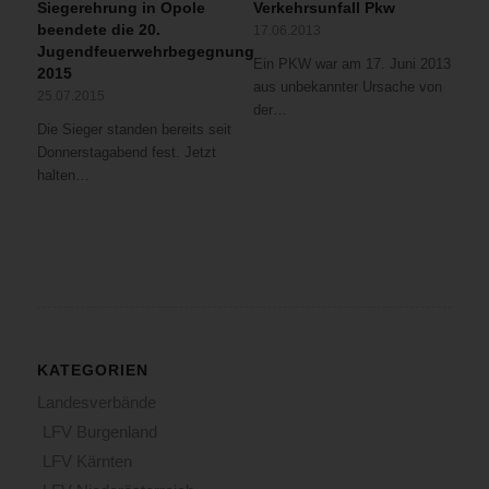
Siegerehrung in Opole
Verkehrsunfall Pkw
beendete die 20.
17.06.2013
Jugendfeuerwehrbegegnung
Ein PKW war am 17. Juni 2013
2015
aus unbekannter Ursache von
25.07.2015
der…
Die Sieger standen bereits seit
Donnerstagabend fest. Jetzt
halten…
KATEGORIEN
Landesverbände
LFV Burgenland
LFV Kärnten