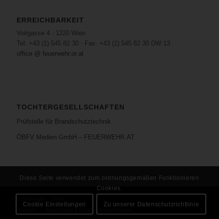
ERREICHBARKEIT
Voitgasse 4 · 1220 Wien
Tel: +43 (1) 545 82 30 · Fax: +43 (1) 545 82 30 DW 13
office @ feuerwehr.or.at
TOCHTERGESELLSCHAFTEN
Prüfstelle für Brandschutztechnik
ÖBFV Medien GmbH – FEUERWEHR.AT
Diese Seite verwendet zum ordnungsgemäßen Funktionieren
Cookies.
© Copyright - ÖBFV
Cookie Einstellungen
Zu unserer Datenschutzrichtlinie
Kontakt
Impressum & Datenschutzerklärung