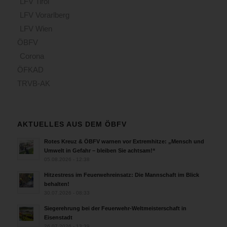
LFV Tirol
LFV Vorarlberg
LFV Wien
ÖBFV
Corona
ÖFKAD
TRVB-AK
AKTUELLES AUS DEM ÖBFV
Rotes Kreuz & ÖBFV warnen vor Extremhitze: „Mensch und
Umwelt in Gefahr – bleiben Sie achtsam!“
05.08.2026 - 12:38
Hitzestress im Feuerwehreinsatz: Die Mannschaft im Blick
behalten!
30.07.2026 - 08:33
Siegerehrung bei der Feuerwehr-Weltmeisterschaft in
Eisenstadt
26.07.2026 - 13:39