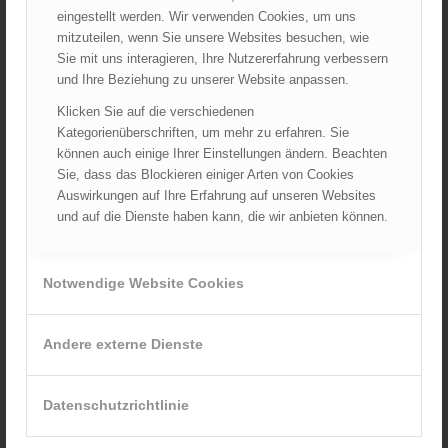
Oktober 2023
eingestellt werden. Wir verwenden Cookies, um uns
September 2023
mitzuteilen, wenn Sie unsere Websites besuchen, wie
Sie mit uns interagieren, Ihre Nutzererfahrung verbessern
August 2023
und Ihre Beziehung zu unserer Website anpassen.
Juli 2023
Klicken Sie auf die verschiedenen
Juni 2023
Kategorienüberschriften, um mehr zu erfahren. Sie
Mai 2023
können auch einige Ihrer Einstellungen ändern. Beachten
April 2023
Sie, dass das Blockieren einiger Arten von Cookies
Auswirkungen auf Ihre Erfahrung auf unseren Websites
März 2023
und auf die Dienste haben kann, die wir anbieten können.
Februar 2023
Januar 2023
Dezember 2022
Notwendige Website Cookies
November 2022
Oktober 2022
Andere externe Dienste
September 2022
August 2022
Datenschutzrichtlinie
Juli 2022
Juni 2022