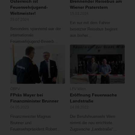
Österreich ist
Brennender Reisebus am
Feuerwehrjugend-
Wiener Praterstern
Weltmeister!
15.03.2024
25.07.2024
Ein nur mit dem Fahrer
Besonders spannend war der
besetzter Reisebus beginnt
internationale
aus bisher…
Feuerwehrjugend-Bewerb…
ÖBFV
LFV Wien
FPräs Mayer bei
Eröffnung Feuerwache
Finanzminister Brunner
Landstraße
04.05.2023
14.09.2022
Finanzminister Magnus
Die Berufsfeuerwehr Wien
Brunner und
nimmt die neu errichtete
Feuerwehrpräsident Robert…
Zugswache „Landstraße“…