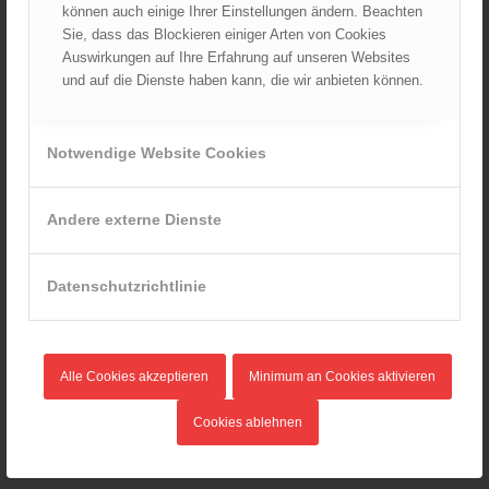
können auch einige Ihrer Einstellungen ändern. Beachten
August 2025
Sie, dass das Blockieren einiger Arten von Cookies
Auswirkungen auf Ihre Erfahrung auf unseren Websites
Juli 2025
und auf die Dienste haben kann, die wir anbieten können.
Juni 2025
Mai 2025
April 2025
Notwendige Website Cookies
März 2025
Februar 2025
Andere externe Dienste
Januar 2025
Dezember 2024
Datenschutzrichtlinie
November 2024
Oktober 2024
September 2024
Alle Cookies akzeptieren
Minimum an Cookies aktivieren
August 2024
Juli 2024
Cookies ablehnen
Juni 2024
Mai 2024