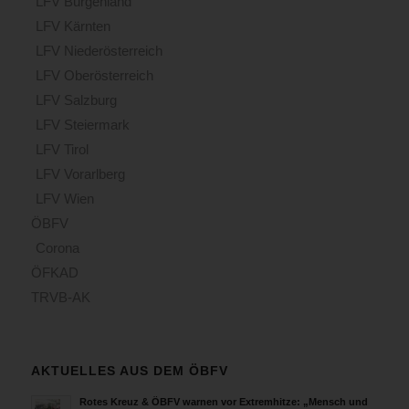
LFV Burgenland
LFV Kärnten
LFV Niederösterreich
LFV Oberösterreich
LFV Salzburg
LFV Steiermark
LFV Tirol
LFV Vorarlberg
LFV Wien
ÖBFV
Corona
ÖFKAD
TRVB-AK
AKTUELLES AUS DEM ÖBFV
Rotes Kreuz & ÖBFV warnen vor Extremhitze: „Mensch und