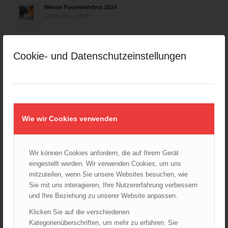
Wiener Feuerwehrfest 2024
20.08.2024 - 13:55
Cookie- und Datenschutzeinstellungen
ARCHIV
August 2026
Juli 2026
Juni 2026
Mai 2026
Wie wir Cookies verwenden
April 2026
März 2026
Wir können Cookies anfordern, die auf Ihrem Gerät
Februar 2026
eingestellt werden. Wir verwenden Cookies, um uns
Januar 2026
mitzuteilen, wenn Sie unsere Websites besuchen, wie
Sie mit uns interagieren, Ihre Nutzererfahrung verbessern
Dezember 2025
und Ihre Beziehung zu unserer Website anpassen.
November 2025
Klicken Sie auf die verschiedenen
Oktober 2025
Kategorienüberschriften, um mehr zu erfahren. Sie
September 2025