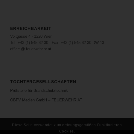
ERREICHBARKEIT
Voitgasse 4 · 1220 Wien
Tel: +43 (1) 545 82 30 · Fax: +43 (1) 545 82 30 DW 13
office @ feuerwehr.or.at
TOCHTERGESELLSCHAFTEN
Prüfstelle für Brandschutztechnik
ÖBFV Medien GmbH – FEUERWEHR.AT
Diese Seite verwendet zum ordnungsgemäßen Funktionieren
Cookies.