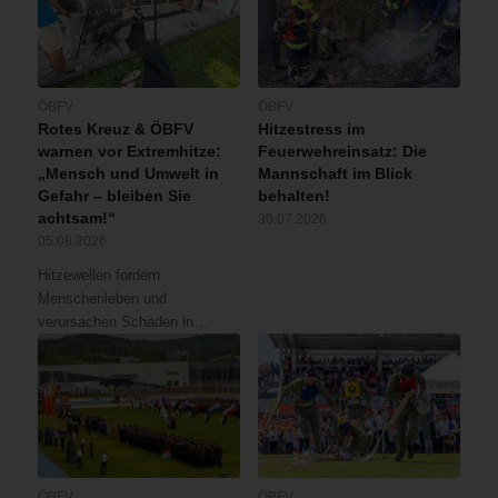
ÖBFV
ÖBFV
Rotes Kreuz & ÖBFV
Hitzestress im
warnen vor Extremhitze:
Feuerwehreinsatz: Die
„Mensch und Umwelt in
Mannschaft im Blick
Gefahr – bleiben Sie
behalten!
achtsam!“
30.07.2026
05.08.2026
Hitzewellen fordern
Menschenleben und
verursachen Schäden in…
ÖBFV
ÖBFV