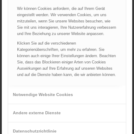
ARCHIV
Wir können Cookies anfordern, die auf Ihrem Gerät
eingestellt werden. Wir verwenden Cookies, um uns
August 2026
mitzuteilen, wenn Sie unsere Websites besuchen, wie
Juli 2026
Sie mit uns interagieren, Ihre Nutzererfahrung verbessern
Juni 2026
und Ihre Beziehung zu unserer Website anpassen.
Mai 2026
Klicken Sie auf die verschiedenen
April 2026
Kategorienüberschriften, um mehr zu erfahren. Sie
können auch einige Ihrer Einstellungen ändern. Beachten
März 2026
Sie, dass das Blockieren einiger Arten von Cookies
Februar 2026
Auswirkungen auf Ihre Erfahrung auf unseren Websites
Januar 2026
und auf die Dienste haben kann, die wir anbieten können.
Dezember 2025
November 2025
Notwendige Website Cookies
Oktober 2025
September 2025
Andere externe Dienste
August 2025
Juli 2025
Juni 2025
Datenschutzrichtlinie