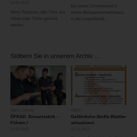
14.05.2025
Bei einem Zimmerbrand in
Wenn Personen oder Tiere aus
einem Mehrparteienwohnhaus
Höhen oder Tiefen gerettet
in der Leopoldstadt…
werden…
Stöbern Sie in unserem Archiv …
ÖBFV
,
ÖFKAD
ÖBFV
ÖFKAD: Einsatztaktik –
Gefährliche-Stoffe-Blattler
Führen I
aktualisiert
13.02.2025
15.11.2023