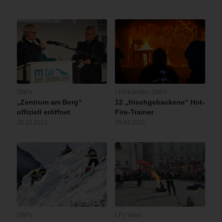
ÖBFV
LFV Kärnten
,
ÖBFV
„Zentrum am Berg“
12 „frischgebackene“ Hot-
offiziell eröffnet
Fire-Trainer
20.10.2021
29.03.2021
ÖBFV
LFV Wien