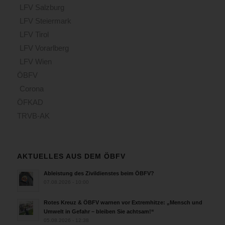
LFV Salzburg
LFV Steiermark
LFV Tirol
LFV Vorarlberg
LFV Wien
ÖBFV
Corona
ÖFKAD
TRVB-AK
AKTUELLES AUS DEM ÖBFV
Ableistung des Zivildienstes beim ÖBFV?
07.08.2026 - 10:00
Rotes Kreuz & ÖBFV warnen vor Extremhitze: „Mensch und
Umwelt in Gefahr – bleiben Sie achtsam!“
05.08.2026 - 12:38