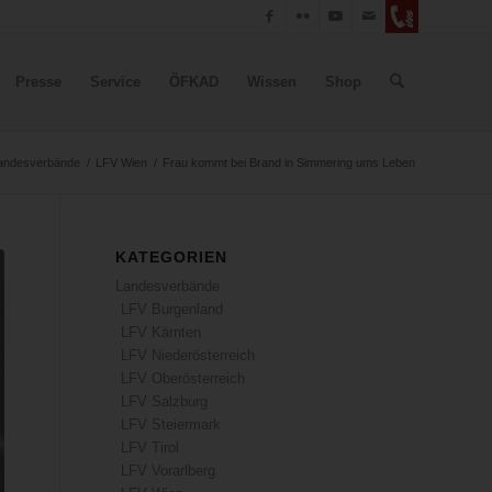
Presse
Service
ÖFKAD
Wissen
Shop
andesverbände
/
LFV Wien
/
Frau kommt bei Brand in Simmering ums Leben
KATEGORIEN
Landesverbände
LFV Burgenland
LFV Kärnten
LFV Niederösterreich
LFV Oberösterreich
LFV Salzburg
LFV Steiermark
LFV Tirol
LFV Vorarlberg