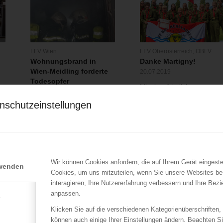
LFV Wien
LFV Oberösterreich
,
ÖBFV
Wohnungsbrand in
Danke Martigny!
Wien-Meidling forderte
20.07.2019
Todesopfer
Mit einer feierlichen
05.12.2020
Siegerehrung ging die 22.
nschutzeinstellungen
g
Bei der Bekämpfung eines
Internationale…
Wohnungsvollbrandes findet
ein Atemschutztrupp…
Wir können Cookies anfordern, die auf Ihrem Gerät eingeste
rwenden
Cookies, um uns mitzuteilen, wenn Sie unsere Websites be
interagieren, Ihre Nutzererfahrung verbessern und Ihre Bez
anpassen.
e
Klicken Sie auf die verschiedenen Kategorienüberschriften,
können auch einige Ihrer Einstellungen ändern. Beachten S