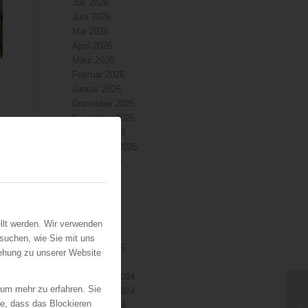
Juli 2026
Juni 2026
Mai 2026
April 2026
März 2026
Februar 2026
Januar 2026
Dezember 2025
November 2025
Oktober 2025
September 2025
August 2025
Juli 2025
Juni 2025
Mai 2025
April 2025
llt werden. Wir verwenden
März 2025
suchen, wie Sie mit uns
Februar 2025
iehung zu unserer Website
Januar 2025
Dezember 2024
 um mehr zu erfahren. Sie
November 2024
ie, dass das Blockieren
Oktober 2024