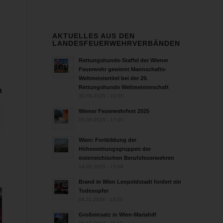
AKTUELLES AUS DEN
LANDESFEUERWEHRVERBÄNDEN
Rettungshunde-Staffel der Wiener
Feuerwehr gewinnt Mannschafts-
Weltmeistertitel bei der 29.
Rettungshunde Weltmeisterschaft
n
30.09.2025 - 10:55
Wiener Feuerwehrfest 2025
06.08.2025 - 17:00
Wien: Fortbildung der
Höhenrettungsgruppen der
österreichischen Berufsfeuerwehren
14.05.2025 - 15:08
Brand in Wien Leopoldstadt fordert ein
Todesopfer
04.11.2024 - 13:03
Großeinsatz in Wien-Mariahilf