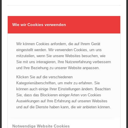
24.10.2024 - 10:02
Wiener Feuerwehrmuseum bei der Lange Nacht der Museen
am 5. Oktober 2024
01.10.2024 - 10:48
Wie wir Cookies verwenden
Dramatische Menschenrettung bei Zimmerbrand
08.09.2024 - 11:36
Wir können Cookies anfordern, die auf Ihrem Gerät
Wiener Feuerwehrfest 2024
eingestellt werden. Wir verwenden Cookies, um uns
20.08.2024 - 13:55
mitzuteilen, wenn Sie unsere Websites besuchen, wie
Sie mit uns interagieren, Ihre Nutzererfahrung verbessern
und Ihre Beziehung zu unserer Website anpassen.
Klicken Sie auf die verschiedenen
ARCHIV
Kategorienüberschriften, um mehr zu erfahren. Sie
August 2026
können auch einige Ihrer Einstellungen ändern. Beachten
Juli 2026
Sie, dass das Blockieren einiger Arten von Cookies
Auswirkungen auf Ihre Erfahrung auf unseren Websites
Juni 2026
und auf die Dienste haben kann, die wir anbieten können.
Mai 2026
April 2026
März 2026
Notwendige Website Cookies