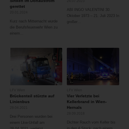
Sinken im Donaustrom
24.07.2023
gerettet
ABI INGO VALENTINI 30.
20.01.2024
Oktober 1973 – 21. Juli 2023 In
Kurz nach Mitternacht wurde
großer…
die Berufsfeuerwehr Wien zu
einem…
LFV Wien
LFV Wien
Brückenteil stürzte auf
Vier Verletzte bei
Linienbus
Kellerbrand in Wien-
Hernals
28.04.2021
28.09.2018
Drei Personen wurden bei
Dichter Rauch vom Keller bis
einem Lkw-Unfall am
in den 4.Stock: nach einem
28.04.2021 verletzt,…