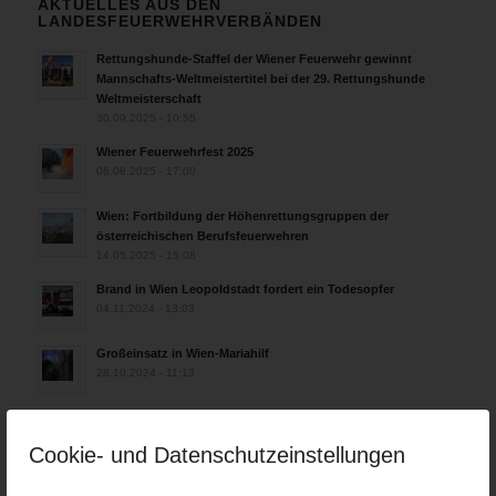
AKTUELLES AUS DEN
LANDESFEUERWEHRVERBÄNDEN
Rettungshunde-Staffel der Wiener Feuerwehr gewinnt
Mannschafts-Weltmeistertitel bei der 29. Rettungshunde
Weltmeisterschaft
30.09.2025 - 10:55
Wiener Feuerwehrfest 2025
06.08.2025 - 17:00
Wien: Fortbildung der Höhenrettungsgruppen der
österreichischen Berufsfeuerwehren
14.05.2025 - 15:08
Brand in Wien Leopoldstadt fordert ein Todesopfer
04.11.2024 - 13:03
Großeinsatz in Wien-Mariahilf
28.10.2024 - 11:13
Kellerbrand in Wien Meidling mit Todesfolge
25.10.2024 - 10:02
Cookie- und Datenschutzeinstellungen
Wiener Sicherheitsfest 2024