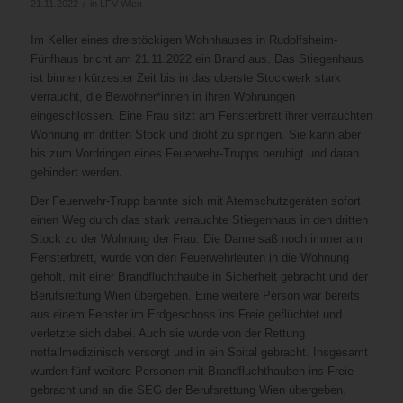
/
21.11.2022
in
LFV Wien
Im Keller eines dreistöckigen Wohnhauses in Rudolfsheim-
Fünfhaus bricht am 21.11.2022 ein Brand aus. Das Stiegenhaus
ist binnen kürzester Zeit bis in das oberste Stockwerk stark
verraucht, die Bewohner*innen in ihren Wohnungen
eingeschlossen. Eine Frau sitzt am Fensterbrett ihrer verrauchten
Wohnung im dritten Stock und droht zu springen. Sie kann aber
bis zum Vordringen eines Feuerwehr-Trupps beruhigt und daran
gehindert werden.
Der Feuerwehr-Trupp bahnte sich mit Atemschutzgeräten sofort
einen Weg durch das stark verrauchte Stiegenhaus in den dritten
Stock zu der Wohnung der Frau. Die Dame saß noch immer am
Fensterbrett, wurde von den Feuerwehrleuten in die Wohnung
geholt, mit einer Brandfluchthaube in Sicherheit gebracht und der
Berufsrettung Wien übergeben. Eine weitere Person war bereits
aus einem Fenster im Erdgeschoss ins Freie geflüchtet und
verletzte sich dabei. Auch sie wurde von der Rettung
notfallmedizinisch versorgt und in ein Spital gebracht. Insgesamt
wurden fünf weitere Personen mit Brandfluchthauben ins Freie
gebracht und an die SEG der Berufsrettung Wien übergeben.