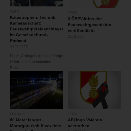
ÖBFV
ÖBFV
Katastrophen, Technik,
3 ÖBFV-Infos der
Kameradschaft:
Feuerwehrgeschichte
Feuerwehrpräsident Mayer
veröffentlicht
im Gemeindebund-
21.11.2024
Podcast
24.11.2025
Neue „Amtsgeheimnisse“-Folge
liefert einen spannenden
Blick…
LFV Wien
ÖBFV
80 Meter langes
ABI Ingo Valentini
Motorgüterschiff vor dem
verstorben