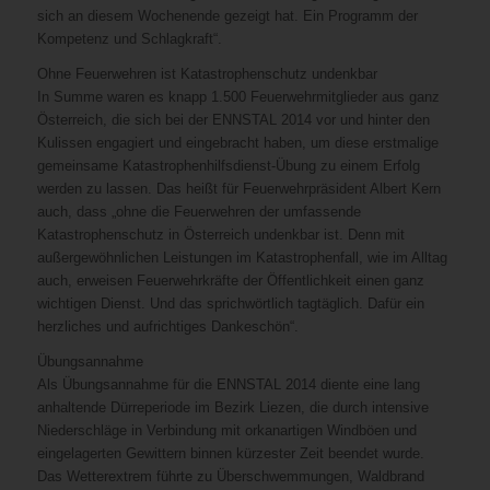
sich an diesem Wochenende gezeigt hat. Ein Programm der
Kompetenz und Schlagkraft“.
Ohne Feuerwehren ist Katastrophenschutz undenkbar
In Summe waren es knapp 1.500 Feuerwehrmitglieder aus ganz
Österreich, die sich bei der ENNSTAL 2014 vor und hinter den
Kulissen engagiert und eingebracht haben, um diese erstmalige
gemeinsame Katastrophenhilfsdienst-Übung zu einem Erfolg
werden zu lassen. Das heißt für Feuerwehrpräsident Albert Kern
auch, dass „ohne die Feuerwehren der umfassende
Katastrophenschutz in Österreich undenkbar ist. Denn mit
außergewöhnlichen Leistungen im Katastrophenfall, wie im Alltag
auch, erweisen Feuerwehrkräfte der Öffentlichkeit einen ganz
wichtigen Dienst. Und das sprichwörtlich tagtäglich. Dafür ein
herzliches und aufrichtiges Dankeschön“.
Übungsannahme
Als Übungsannahme für die ENNSTAL 2014 diente eine lang
anhaltende Dürreperiode im Bezirk Liezen, die durch intensive
Niederschläge in Verbindung mit orkanartigen Windböen und
eingelagerten Gewittern binnen kürzester Zeit beendet wurde.
Das Wetterextrem führte zu Überschwemmungen, Waldbrand