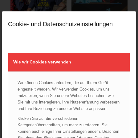
Cookie- und Datenschutzeinstellungen
ÖBFV
Corona
,
ÖBFV
FORMATEX23
32.200
Feuerwehrmitglieder bei
15.09.2023
Massentestung im Einsatz
Vollständige Bewältigung
04.12.2020
schwerer Unfälle, die durch
Mit massiver Unterstützung der
Naturgefahren…
Wie wir Cookies verwenden
österreichischen
Feuerwehren…
Wir können Cookies anfordern, die auf Ihrem Gerät
eingestellt werden. Wir verwenden Cookies, um uns
mitzuteilen, wenn Sie unsere Websites besuchen, wie
Sie mit uns interagieren, Ihre Nutzererfahrung verbessern
und Ihre Beziehung zu unserer Website anpassen.
Klicken Sie auf die verschiedenen
Kategorienüberschriften, um mehr zu erfahren. Sie
ÖBFV
LFV Wien
App „Gefahrgut-Blattler“
Neues
können auch einige Ihrer Einstellungen ändern. Beachten
in neuem Layout
Ausbildungszentrum der
Sie, dass das Blockieren einiger Arten von Cookies