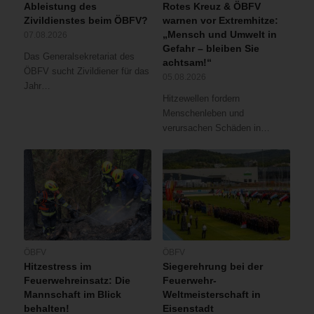
Ableistung des
Rotes Kreuz & ÖBFV
Zivildienstes beim ÖBFV?
warnen vor Extremhitze:
„Mensch und Umwelt in
07.08.2026
Gefahr – bleiben Sie
Das Generalsekretariat des
achtsam!“
ÖBFV sucht Zivildiener für das
05.08.2026
Jahr…
Hitzewellen fordern
Menschenleben und
verursachen Schäden in…
ÖBFV
ÖBFV
Hitzestress im
Siegerehrung bei der
Feuerwehreinsatz: Die
Feuerwehr-
Mannschaft im Blick
Weltmeisterschaft in
behalten!
Eisenstadt