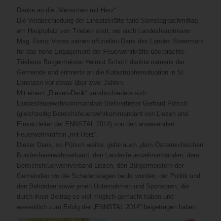
Danke an die „Menschen mit Herz“
Die Verabschiedung der Einsatzkräfte fand Samstagnachmittag
am Hauptplatz von Trieben statt, wo auch Landeshauptmann
Mag. Franz Voves seinen offiziellen Dank des Landes Steiermark
für das hohe Engagement der Feuerwehrkräfte überbrachte.
Triebens Bürgermeister Helmut Schöttl dankte namens der
Gemeinde und erinnerte an die Katastrophensituation in St.
Lorenzen vor etwas über zwei Jahren.
Mit einem „Riesen-Dank“ verabschiedete sich
Landesfeuerwehrkommandant-Stellvertreter Gerhard Pötsch
(gleichzeitig Bereichsfeuerwehrkommandant von Liezen und
Einsatzleiter der ENNSTAL 2014) von den anwesenden
Feuerwehrkräften „mit Herz“.
Dieser Dank, so Pötsch weiter, gelte auch „dem Österreichischen
Bundesfeuerwehrverband, den Landesfeuerwehrverbänden, dem
Bereichsfeuerwehrverband Liezen, den Bürgermeistern der
Gemeinden wo die Schadenslagen beübt wurden, der Politik und
den Behörden sowie jenen Unternehmen und Sponsoren, die
durch ihren Beitrag so viel möglich gemacht haben und
wesentlich zum Erfolg der „ENNSTAL 2014“ beigetragen haben.