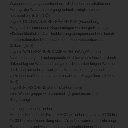
Wasserversorgung unterbrochen. KHD-Einheiten erhalten den
Auftrag, die Wasserversorgung schnellstmöglich wieder
herzustellen. (BGL, OÖ)
Lage 4 „HOCHWASSERBEKÄMPFUNG“ (Frauenberg)
Aufgrund der immensen Regenmengen wurden großräumige
Flächen überflutet. Das Hochleistungspumpenmodul war bereits
im internationalen Hilfseinsatz beim Hochwasserdrama am
Balkan. (SZB)
Lage 5 „WALDBRANDBEKÄMPFUNG“ (Weng/Admont)
Nach einer langen Trockenperiode wird bei einem Gewitter durch
Blitzschlag ein Waldbrand ausgelöst. Durch den böigen Wind ist
der Brand nur sehr schwer unter Kontrolle zu bringen und
verhindert darüber hinaus den Einsatz von Fluggeräten. (STMK,
SZB)
Lage 6 „PERSONENSUCHE“ (Au/Gaishorn)
Eine Wandergruppe wird vermisst. (T gemeinsam mit
Bergrettung)
Leistungsschau in Trieben
Auf dem Gelände der Firma MACO in Trieben fand von 09:00 bis
15:00 Uhr eine Ausstellung statt. Zu sehen waren u.a. Fahrzeuge,
Sondergeräte und Ausrüstungen zu verschiedenen Themen, die