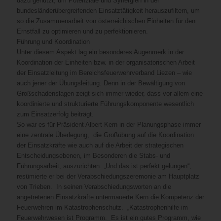
dazu genutzt, um Potenziale und Synergien in der
bundesländerübergreifenden Einsatztätigkeit herauszufiltern, um
so die Zusammenarbeit von österreichischen Einheiten für den
Ernstfall zu optimieren und zu perfektionieren.
Führung und Koordination
Unter diesem Aspekt lag ein besonderes Augenmerk in der
Koordination der Einheiten bzw. in der organisatorischen Arbeit
der Einsatzleitung im Bereichsfeuerwehrverband Liezen – wie
auch jener der Übungsleitung. Denn in der Bewältigung von
Großschadenslagen zeigt sich immer wieder, dass vor allem eine
koordinierte und strukturierte Führungskomponente wesentlich
zum Einsatzerfolg beiträgt.
So war es für Präsident Albert Kern in der Planungsphase immer
eine zentrale Überlegung, die Großübung auf die Koordination
der Einsatzkräfte wie auch auf die Arbeit der strategischen
Entscheidungsebenen, im Besonderen die Stabs- und
Führungsarbeit, auszurichten. „Und das ist perfekt gelungen“,
resümierte er bei der Verabschiedungszeremonie am Hauptplatz
von Trieben. In seinen Verabschiedungsworten an die
angetretenen Einsatzkräfte untermauerte Kern die Kompetenz der
Feuerwehren im Katastrophenschutz. „Katastrophenhilfe im
Feuerwehrwesen ist Programm. Es ist ein gutes Programm, wie