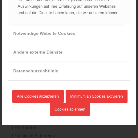
Berufsfeuerwehr Wien
11.02.2020
Auswirkungen auf Ihre Erfahrung auf unseren Websites
eröffnet in Floridsdorf
und auf die Dienste haben kann, die wir anbieten können.
Bereits seit 2013 existiert der
22.09.2015
gedruckte und spiralisierte
Damit die Feuerwehrfrauen und
„Gefahrgut-Blattler“,…
Notwendige Website Cookies
Feuerwehrmänner der
Berufsfeuerwehr…
Andere externe Dienste
Datenschutzrichtlinie
Alle Cookies akzeptieren
Minimum an Cookies aktivieren
KATEGORIEN
Cookies ablehnen
Landesverbände
LFV Burgenland
LFV Kärnten
LFV Niederösterreich