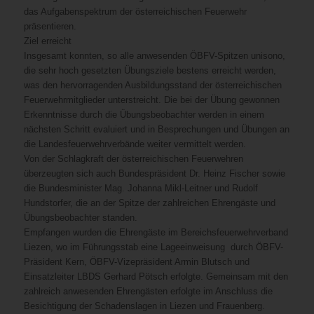
das Aufgabenspektrum der österreichischen Feuerwehr
präsentieren.
Ziel erreicht
Insgesamt konnten, so alle anwesenden ÖBFV-Spitzen unisono,
die sehr hoch gesetzten Übungsziele bestens erreicht werden,
was den hervorragenden Ausbildungsstand der österreichischen
Feuerwehrmitglieder unterstreicht. Die bei der Übung gewonnen
Erkenntnisse durch die Übungsbeobachter werden in einem
nächsten Schritt evaluiert und in Besprechungen und Übungen an
die Landesfeuerwehrverbände weiter vermittelt werden.
Von der Schlagkraft der österreichischen Feuerwehren
überzeugten sich auch Bundespräsident Dr. Heinz Fischer sowie
die Bundesminister Mag. Johanna Mikl-Leitner und Rudolf
Hundstorfer, die an der Spitze der zahlreichen Ehrengäste und
Übungsbeobachter standen.
Empfangen wurden die Ehrengäste im Bereichsfeuerwehrverband
Liezen, wo im Führungsstab eine Lageeinweisung durch ÖBFV-
Präsident Kern, ÖBFV-Vizepräsident Armin Blutsch und
Einsatzleiter LBDS Gerhard Pötsch erfolgte. Gemeinsam mit den
zahlreich anwesenden Ehrengästen erfolgte im Anschluss die
Besichtigung der Schadenslagen in Liezen und Frauenberg.