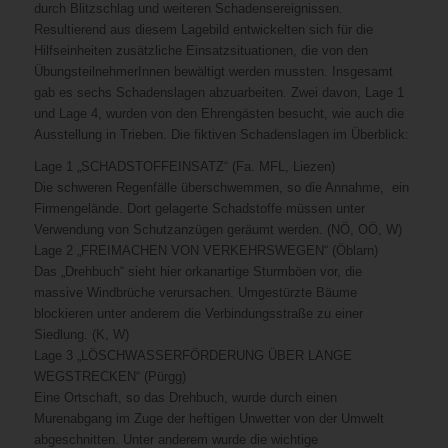
durch Blitzschlag und weiteren Schadensereignissen.
Resultierend aus diesem Lagebild entwickelten sich für die
Hilfseinheiten zusätzliche Einsatzsituationen, die von den
ÜbungsteilnehmerInnen bewältigt werden mussten. Insgesamt
gab es sechs Schadenslagen abzuarbeiten. Zwei davon, Lage 1
und Lage 4, wurden von den Ehrengästen besucht, wie auch die
Ausstellung in Trieben. Die fiktiven Schadenslagen im Überblick:
Lage 1 „SCHADSTOFFEINSATZ“ (Fa. MFL, Liezen)
Die schweren Regenfälle überschwemmen, so die Annahme, ein
Firmengelände. Dort gelagerte Schadstoffe müssen unter
Verwendung von Schutzanzügen geräumt werden. (NÖ, OÖ, W)
Lage 2 „FREIMACHEN VON VERKEHRSWEGEN“ (Öblarn)
Das „Drehbuch“ sieht hier orkanartige Sturmböen vor, die
massive Windbrüche verursachen. Umgestürzte Bäume
blockieren unter anderem die Verbindungsstraße zu einer
Siedlung. (K, W)
Lage 3 „LÖSCHWASSERFÖRDERUNG ÜBER LANGE
WEGSTRECKEN“ (Pürgg)
Eine Ortschaft, so das Drehbuch, wurde durch einen
Murenabgang im Zuge der heftigen Unwetter von der Umwelt
abgeschnitten. Unter anderem wurde die wichtige