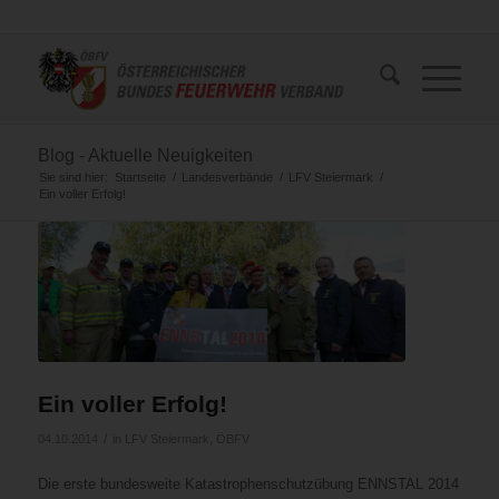
Blog - Aktuelle Neuigkeiten
Sie sind hier:
Startseite
/
Landesverbände
/
LFV Steiermark
/
Ein voller Erfolg!
Ein voller Erfolg!
/
04.10.2014
in
LFV Steiermark
,
ÖBFV
Die erste bundesweite Katastrophenschutzübung ENNSTAL 2014