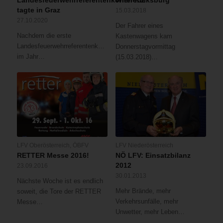
Landesfeuerwehrreferentenkonferenz
Wien-Kalksburg
tagte in Graz
15.03.2018
27.10.2020
Der Fahrer eines
Nachdem die erste
Kastenwagens kam
Landesfeuerwehrreferentenkonferenz
Donnerstagvormittag
im Jahr…
(15.03.2018)…
LFV Oberösterreich
,
ÖBFV
LFV Niederösterreich
RETTER Messe 2016!
NÖ LFV: Einsatzbilanz
2012
23.09.2016
30.01.2013
Nächste Woche ist es endlich
Mehr Brände, mehr
soweit, die Tore der RETTER
Verkehrsunfälle, mehr
Messe…
Unwetter, mehr Leben…