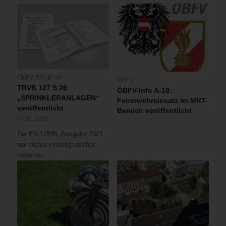
ÖBFV
,
TRVB-AK
ÖBFV
TRVB 127 S 26
ÖBFV-Info A-19:
„SPRINKLERANLAGEN“
Feuerwehreinsatz im MRT-
veröffentlicht
Bereich veröffentlicht
07.01.2026
Die EN 12845, Ausgabe 2021
war bisher einteilig und hat
weiterhin…