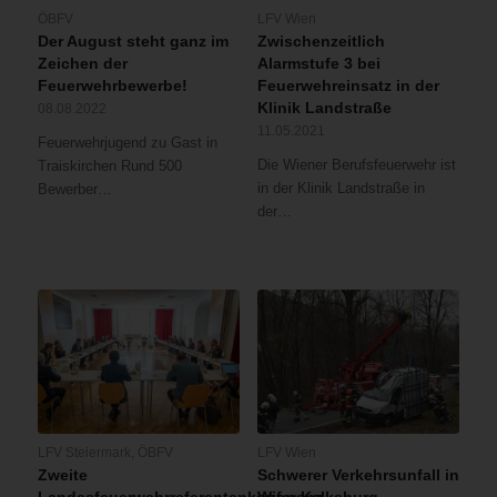
ÖBFV
LFV Wien
Der August steht ganz im
Zwischenzeitlich
Zeichen der
Alarmstufe 3 bei
Feuerwehrbewerbe!
Feuerwehreinsatz in der
Klinik Landstraße
08.08.2022
11.05.2021
Feuerwehrjugend zu Gast in
Die Wiener Berufsfeuerwehr ist
Traiskirchen Rund 500
in der Klinik Landstraße in
Bewerber…
der…
LFV Steiermark
,
ÖBFV
LFV Wien
Zweite
Schwerer Verkehrsunfall in