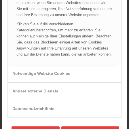
Kellerbrand in Wien Meidling mit Todesfolge
mitzuteilen, wenn Sie unsere Websites besuchen, wie
25.10.2024 - 10:02
Sie mit uns interagieren, Ihre Nutzererfahrung verbessern
und Ihre Beziehung zu unserer Website anpassen.
Wiener Sicherheitsfest 2024
24.10.2024 - 10:02
Klicken Sie auf die verschiedenen
Kategorienüberschriften, um mehr zu erfahren. Sie
Wiener Feuerwehrmuseum bei der Lange Nacht der Museen
können auch einige Ihrer Einstellungen ändern. Beachten
am 5. Oktober 2024
Sie, dass das Blockieren einiger Arten von Cookies
01.10.2024 - 10:48
Auswirkungen auf Ihre Erfahrung auf unseren Websites
und auf die Dienste haben kann, die wir anbieten können.
Dramatische Menschenrettung bei Zimmerbrand
08.09.2024 - 11:36
Wiener Feuerwehrfest 2024
Notwendige Website Cookies
20.08.2024 - 13:55
Andere externe Dienste
ARCHIV
Datenschutzrichtlinie
August 2026
Juli 2026
Juni 2026