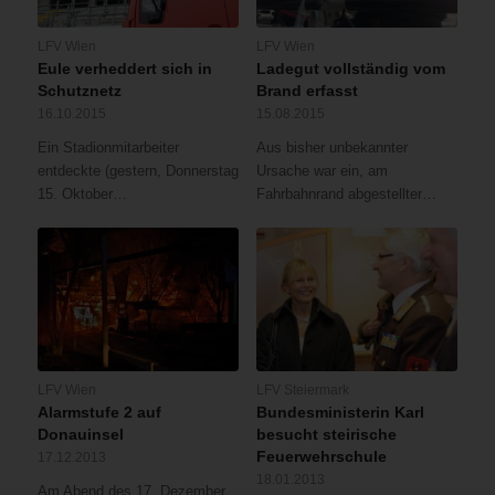
LFV Wien
LFV Wien
Eule verheddert sich in
Ladegut vollständig vom
Schutznetz
Brand erfasst
16.10.2015
15.08.2015
Ein Stadionmitarbeiter
Aus bisher unbekannter
entdeckte (gestern, Donnerstag
Ursache war ein, am
15. Oktober…
Fahrbahnrand abgestellter…
LFV Wien
LFV Steiermark
Alarmstufe 2 auf
Bundesministerin Karl
Donauinsel
besucht steirische
Feuerwehrschule
17.12.2013
18.01.2013
Am Abend des 17. Dezember