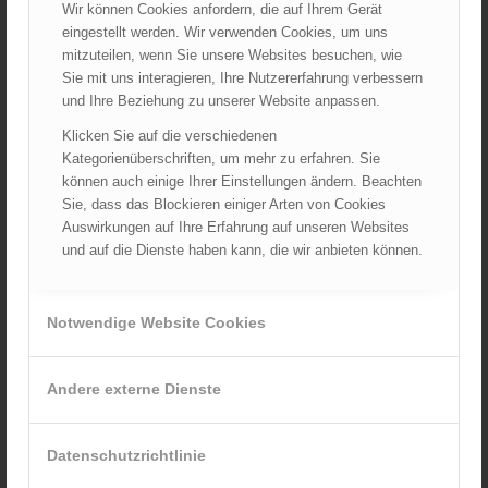
Wir können Cookies anfordern, die auf Ihrem Gerät
August 2026
eingestellt werden. Wir verwenden Cookies, um uns
Juli 2026
mitzuteilen, wenn Sie unsere Websites besuchen, wie
Juni 2026
Sie mit uns interagieren, Ihre Nutzererfahrung verbessern
und Ihre Beziehung zu unserer Website anpassen.
Mai 2026
April 2026
Klicken Sie auf die verschiedenen
Kategorienüberschriften, um mehr zu erfahren. Sie
März 2026
können auch einige Ihrer Einstellungen ändern. Beachten
Februar 2026
Sie, dass das Blockieren einiger Arten von Cookies
Januar 2026
Auswirkungen auf Ihre Erfahrung auf unseren Websites
und auf die Dienste haben kann, die wir anbieten können.
Dezember 2025
November 2025
Oktober 2025
Notwendige Website Cookies
September 2025
August 2025
Andere externe Dienste
Juli 2025
Juni 2025
Datenschutzrichtlinie
Mai 2025
April 2025