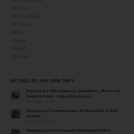
LFV Steiermark
LFV Tirol
LFV Vorarlberg
LFV Wien
ÖBFV
Corona
ÖFKAD
TRVB-AK
AKTUELLES AUS DEM ÖBFV
Rotes Kreuz & ÖBFV warnen vor Extremhitze: „Mensch und
Umwelt in Gefahr – bleiben Sie achtsam!“
05.08.2026 - 12:38
Hitzestress im Feuerwehreinsatz: Die Mannschaft im Blick
behalten!
30.07.2026 - 08:33
Siegerehrung bei der Feuerwehr-Weltmeisterschaft in