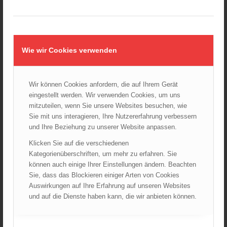
Wiener Sicherheitsfest 2024
24.10.2024 - 10:02
Wiener Feuerwehrmuseum bei der Lange Nacht der Museen
am 5. Oktober 2024
Wie wir Cookies verwenden
01.10.2024 - 10:48
Dramatische Menschenrettung bei Zimmerbrand
08.09.2024 - 11:36
Wir können Cookies anfordern, die auf Ihrem Gerät
eingestellt werden. Wir verwenden Cookies, um uns
Wiener Feuerwehrfest 2024
mitzuteilen, wenn Sie unsere Websites besuchen, wie
20.08.2024 - 13:55
Sie mit uns interagieren, Ihre Nutzererfahrung verbessern
und Ihre Beziehung zu unserer Website anpassen.
Klicken Sie auf die verschiedenen
ARCHIV
Kategorienüberschriften, um mehr zu erfahren. Sie
können auch einige Ihrer Einstellungen ändern. Beachten
August 2026
Sie, dass das Blockieren einiger Arten von Cookies
Juli 2026
Auswirkungen auf Ihre Erfahrung auf unseren Websites
Juni 2026
und auf die Dienste haben kann, die wir anbieten können.
Mai 2026
April 2026