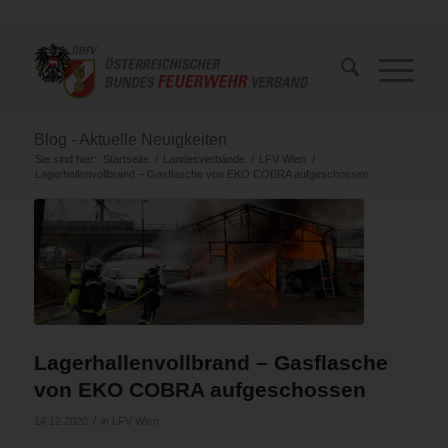
Blog - Aktuelle Neuigkeiten
Sie sind hier:
Startseite
/
Landesverbände
/
LFV Wien
/
Lagerhallenvollbrand – Gasflasche von EKO COBRA aufgeschossen
Lagerhallenvollbrand – Gasflasche
von EKO COBRA aufgeschossen
/
14.12.2020
in
LFV Wien