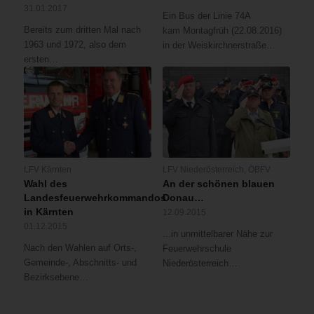
31.01.2017
Ein Bus der Linie 74A
Bereits zum dritten Mal nach
kam Montagfrüh (22.08.2016)
1963 und 1972, also dem
in der Weiskirchnerstraße…
ersten…
LFV Kärnten
LFV Niederösterreich
,
ÖBFV
Wahl des
An der schönen blauen
Landesfeuerwehrkommandos
Donau…
in Kärnten
12.09.2015
01.12.2015
...in unmittelbarer Nähe zur
Nach den Wahlen auf Orts-,
Feuerwehrschule
Gemeinde-, Abschnitts- und
Niederösterreich…
Bezirksebene…