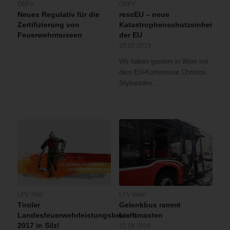
ÖBFV
ÖBFV
Neues Regulativ für die
rescEU – neue
Zertifizierung von
Katastrophenschutzeinheiten
Feuerwehrmuseen
der EU
26.02.2019
Wir haben gestern in Wien mit
dem EU-Kommissar Christos
Stylianides…
LFV Tirol
LFV Wien
Tiroler
Gelenkbus rammt
Landesfeuerwehrleistungsbewerb
Lichtmasten
2017 in Silz!
22.08.2016