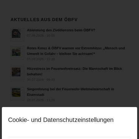
AKTUELLES AUS DEM ÖBFV
Ableistung des Zivildienstes beim ÖBFV?
07.08.2026 - 10:00
Rotes Kreuz & ÖBFV warnen vor Extremhitze: „Mensch und
Umwelt in Gefahr – bleiben Sie achtsam!“
05.08.2026 - 12:38
Hitzestress im Feuerwehreinsatz: Die Mannschaft im Blick
behalten!
30.07.2026 - 08:33
Siegerehrung bei der Feuerwehr-Weltmeisterschaft in
Eisenstadt
26.07.2026 - 13:39
Cookie- und Datenschutzeinstellungen
AKTUELLES AUS DEN
LANDESFEUERWEHRVERBÄNDEN