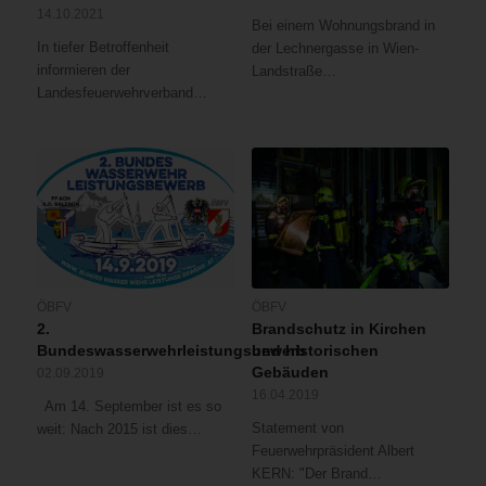
14.10.2021
Bei einem Wohnungsbrand in
In tiefer Betroffenheit
der Lechnergasse in Wien-
informieren der
Landstraße…
Landesfeuerwehrverband…
ÖBFV
ÖBFV
2.
Brandschutz in Kirchen
Bundeswasserwehrleistungsbewerb
und historischen
Gebäuden
02.09.2019
16.04.2019
Am 14. September ist es so
Statement von
weit: Nach 2015 ist dies…
Feuerwehrpräsident Albert
KERN: "Der Brand…