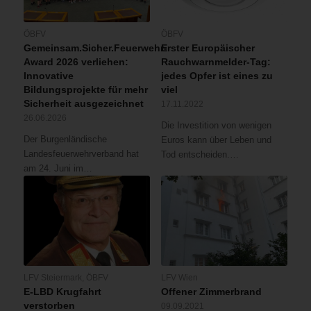
ÖBFV
ÖBFV
Gemeinsam.Sicher.Feuerwehr-
Erster Europäischer
Award 2026 verliehen:
Rauchwarnmelder-Tag:
Innovative
jedes Opfer ist eines zu
Bildungsprojekte für mehr
viel
Sicherheit ausgezeichnet
17.11.2022
26.06.2026
Die Investition von wenigen
Der Burgenländische
Euros kann über Leben und
Landesfeuerwehrverband hat
Tod entscheiden.…
am 24. Juni im…
LFV Steiermark
,
ÖBFV
LFV Wien
E-LBD Krugfahrt
Offener Zimmerbrand
verstorben
09.09.2021