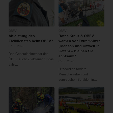
ÖBFV
ÖBFV
Ableistung des
Rotes Kreuz & ÖBFV
Zivildienstes beim ÖBFV?
warnen vor Extremhitze:
„Mensch und Umwelt in
07.08.2026
Gefahr – bleiben Sie
Das Generalsekretariat des
achtsam!“
ÖBFV sucht Zivildiener für das
05.08.2026
Jahr…
Hitzewellen fordern
Menschenleben und
verursachen Schäden in…