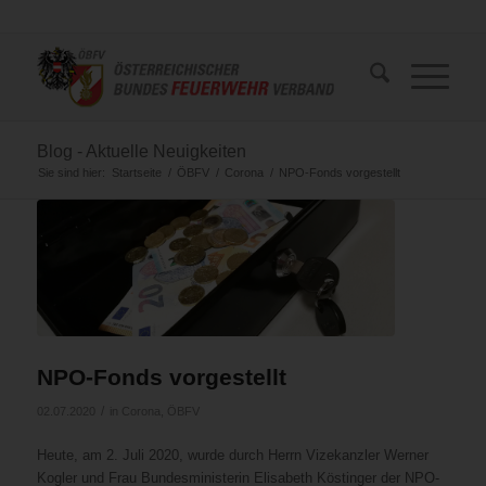
Blog - Aktuelle Neuigkeiten
Sie sind hier:
Startseite
/
ÖBFV
/
Corona
/
NPO-Fonds vorgestellt
NPO-Fonds vorgestellt
/
02.07.2020
in
Corona
,
ÖBFV
Heute, am 2. Juli 2020, wurde durch Herrn Vizekanzler Werner
Kogler und Frau Bundesministerin Elisabeth Köstinger der NPO-