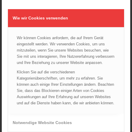
Rettungshunde-Staffel der Wiener Feuerwehr gewinnt
Mannschafts-Weltmeistertitel bei der 29. Rettungshunde
Weltmeisterschaft
30.09.2025 - 10:55
Wie wir Cookies verwenden
Wiener Feuerwehrfest 2025
06.08.2025 - 17:00
Wir können Cookies anfordern, die auf Ihrem Gerät
Wien: Fortbildung der Höhenrettungsgruppen der
eingestellt werden. Wir verwenden Cookies, um uns
österreichischen Berufsfeuerwehren
mitzuteilen, wenn Sie unsere Websites besuchen, wie
14.05.2025 - 15:08
Sie mit uns interagieren, Ihre Nutzererfahrung verbessern
und Ihre Beziehung zu unserer Website anpassen.
Brand in Wien Leopoldstadt fordert ein Todesopfer
04.11.2024 - 13:03
Klicken Sie auf die verschiedenen
Kategorienüberschriften, um mehr zu erfahren. Sie
Großeinsatz in Wien-Mariahilf
können auch einige Ihrer Einstellungen ändern. Beachten
28.10.2024 - 11:13
Sie, dass das Blockieren einiger Arten von Cookies
Auswirkungen auf Ihre Erfahrung auf unseren Websites
Kellerbrand in Wien Meidling mit Todesfolge
25.10.2024 - 10:02
und auf die Dienste haben kann, die wir anbieten können.
Wiener Sicherheitsfest 2024
24.10.2024 - 10:02
Notwendige Website Cookies
Wiener Feuerwehrmuseum bei der Lange Nacht der Museen