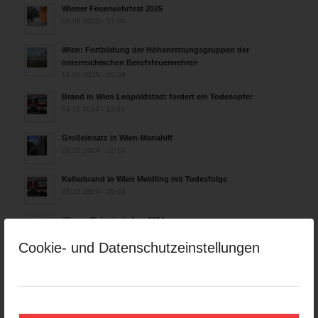
Wiener Feuerwehrfest 2025
06.08.2025 - 17:00
Wien: Fortbildung der Höhenrettungsgruppen der
österreichischen Berufsfeuerwehren
14.05.2025 - 15:08
Brand in Wien Leopoldstadt fordert ein Todesopfer
04.11.2024 - 13:03
Großeinsatz in Wien-Mariahilf
28.10.2024 - 11:13
Kellerbrand in Wien Meidling mit Todesfolge
25.10.2024 - 10:02
Wiener Sicherheitsfest 2024
24.10.2024 - 10:02
Cookie- und Datenschutzeinstellungen
Wiener Feuerwehrmuseum bei der Lange Nacht der Museen
am 5. Oktober 2024
01.10.2024 - 10:48
Dramatische Menschenrettung bei Zimmerbrand