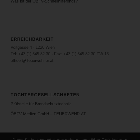
Was ist der ÖBFV-Schnellhilfefonds?
ERREICHBARKEIT
Voitgasse 4 · 1220 Wien
Tel: +43 (1) 545 82 30 · Fax: +43 (1) 545 82 30 DW 13
office @ feuerwehr.or.at
TOCHTERGESELLSCHAFTEN
Prüfstelle für Brandschutztechnik
ÖBFV Medien GmbH – FEUERWEHR.AT