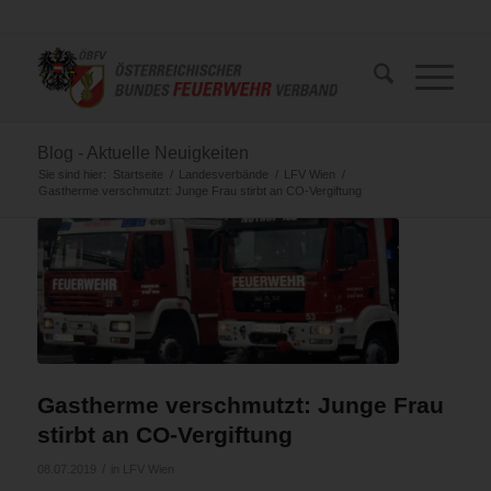
Blog - Aktuelle Neuigkeiten
Sie sind hier:
Startseite
/
Landesverbände
/
LFV Wien
/
Gastherme verschmutzt: Junge Frau stirbt an CO-Vergiftung
Gastherme verschmutzt: Junge Frau
stirbt an CO-Vergiftung
/
08.07.2019
in
LFV Wien