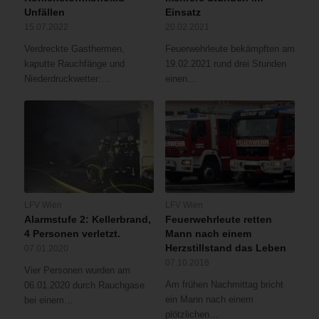
Unfällen
Einsatz
15.07.2022
20.02.2021
Verdreckte Gasthermen,
Feuerwehrleute bekämpften am
kaputte Rauchfänge und
19.02.2021 rund drei Stunden
Niederdruckwetter:…
einen…
LFV Wien
LFV Wien
Alarmstufe 2: Kellerbrand,
Feuerwehrleute retten
4 Personen verletzt.
Mann nach einem
Herzstillstand das Leben
07.01.2020
07.10.2016
Vier Personen wurden am
Am frühen Nachmittag bricht
06.01.2020 durch Rauchgase
ein Mann nach einem
bei einem…
plötzlichen…