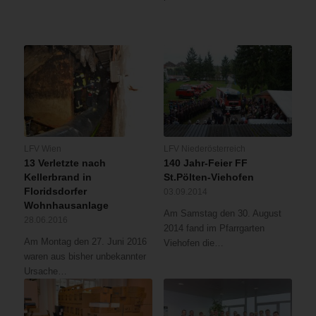
LFV Wien
LFV Niederösterreich
13 Verletzte nach
140 Jahr-Feier FF
Kellerbrand in
St.Pölten-Viehofen
Floridsdorfer
03.09.2014
Wohnhausanlage
Am Samstag den 30. August
28.06.2016
2014 fand im Pfarrgarten
Am Montag den 27. Juni 2016
Viehofen die…
waren aus bisher unbekannter
Ursache…