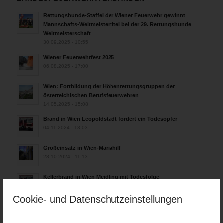
Rettungshunde-Staffel der Wiener Feuerwehr gewinnt
Mannschafts-Weltmeistertitel bei der 29. Rettungshunde
Weltmeisterschaft
30.09.2025 - 10:55
Wiener Feuerwehrfest 2025
06.08.2025 - 17:00
Wien: Fortbildung der Höhenrettungsgruppen der
österreichischen Berufsfeuerwehren
14.05.2025 - 15:08
Brand in Wien Leopoldstadt fordert ein Todesopfer
04.11.2024 - 13:03
Großeinsatz in Wien-Mariahilf
28.10.2024 - 11:13
Kellerbrand in Wien Meidling mit Todesfolge
25.10.2024 - 10:02
Cookie- und Datenschutzeinstellungen
Wiener Sicherheitsfest 2024
24.10.2024 - 10:02