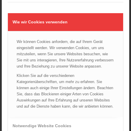
Wiener Feuerwehrmuseum bei der Lange Nacht der Museen
am 5. Oktober 2024
01.10.2024 - 10:48
Wie wir Cookies verwenden
Dramatische Menschenrettung bei Zimmerbrand
08.09.2024 - 11:36
Wir können Cookies anfordern, die auf Ihrem Gerät
Wiener Feuerwehrfest 2024
eingestellt werden. Wir verwenden Cookies, um uns
20.08.2024 - 13:55
mitzuteilen, wenn Sie unsere Websites besuchen, wie
Sie mit uns interagieren, Ihre Nutzererfahrung verbessern
und Ihre Beziehung zu unserer Website anpassen.
ARCHIV
Klicken Sie auf die verschiedenen
Kategorienüberschriften, um mehr zu erfahren. Sie
August 2026
können auch einige Ihrer Einstellungen ändern. Beachten
Juli 2026
Sie, dass das Blockieren einiger Arten von Cookies
Juni 2026
Auswirkungen auf Ihre Erfahrung auf unseren Websites
und auf die Dienste haben kann, die wir anbieten können.
Mai 2026
April 2026
März 2026
Notwendige Website Cookies
Februar 2026