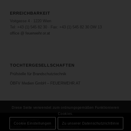
ERREICHBARKEIT
Voitgasse 4 · 1220 Wien
Tel: +43 (1) 545 82 30 · Fax: +43 (1) 545 82 30 DW 13
office @ feuerwehr.or.at
TOCHTERGESELLSCHAFTEN
Prüfstelle für Brandschutztechnik
ÖBFV Medien GmbH – FEUERWEHR.AT
Diese Seite verwendet zum ordnungsgemäßen Funktionieren
Cookies.
© Copyright - ÖBFV
Cookie Einstellungen
Zu unserer Datenschutzrichtlinie
Kontakt
Impressum & Datenschutzerklärung