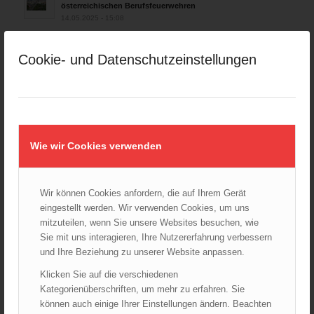
österreichischen Berufsfeuerwehren
14.05.2025 - 15:08
Brand in Wien Leopoldstadt fordert ein Todesopfer
04.11.2024 - 13:03
Cookie- und Datenschutzeinstellungen
Großeinsatz in Wien-Mariahilf
28.10.2024 - 11:13
Kellerbrand in Wien Meidling mit Todesfolge
25.10.2024 - 10:02
Wie wir Cookies verwenden
Wiener Sicherheitsfest 2024
24.10.2024 - 10:02
Wir können Cookies anfordern, die auf Ihrem Gerät
Wiener Feuerwehrmuseum bei der Lange Nacht der Museen
eingestellt werden. Wir verwenden Cookies, um uns
am 5. Oktober 2024
mitzuteilen, wenn Sie unsere Websites besuchen, wie
01.10.2024 - 10:48
Sie mit uns interagieren, Ihre Nutzererfahrung verbessern
Dramatische Menschenrettung bei Zimmerbrand
und Ihre Beziehung zu unserer Website anpassen.
08.09.2024 - 11:36
Klicken Sie auf die verschiedenen
Kategorienüberschriften, um mehr zu erfahren. Sie
Wiener Feuerwehrfest 2024
20.08.2024 - 13:55
können auch einige Ihrer Einstellungen ändern. Beachten