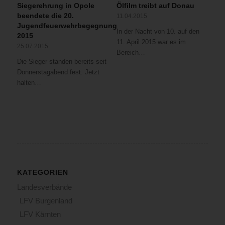
Siegerehrung in Opole
Ölfilm treibt auf Donau
beendete die 20.
11.04.2015
Jugendfeuerwehrbegegnung
In der Nacht von 10. auf den
2015
11. April 2015 war es im
25.07.2015
Bereich…
Die Sieger standen bereits seit
Donnerstagabend fest. Jetzt
halten…
KATEGORIEN
Landesverbände
LFV Burgenland
LFV Kärnten