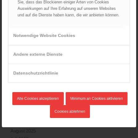
Sie, dass das Blockieren einiger Arten von Cookies
Auswirkungen auf Ihre Erfahrung auf unseren Websites
und auf die Dienste haben kann, die wir anbieten können.
ARCHIV
August 2026
Notwendige Website Cookies
Juli 2026
Juni 2026
Andere externe Dienste
Mai 2026
April 2026
März 2026
Datenschutzrichtlinie
Februar 2026
Januar 2026
Dezember 2025
Alle Cookies akzeptieren
Minimum an Cookies aktivieren
November 2025
Cookies ablehnen
Oktober 2025
September 2025
August 2025