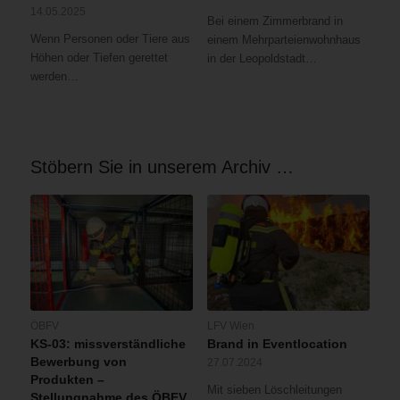
14.05.2025
Im
Bei einem Zimmerbrand in
Gebäudeinneren
Wenn Personen oder Tiere aus
einem Mehrparteienwohnhaus
waren
Höhen oder Tiefen gerettet
in der Leopoldstadt…
weitere
werden…
Personen
durch
den
Brandrauch
Stöbern Sie in unserem Archiv …
eingeschlossen.
ÖBFV
LFV Wien
KS-03: missverständliche
Brand in Eventlocation
Bewerbung von
27.07.2024
Produkten –
Mit sieben Löschleitungen
Stellungnahme des ÖBFV