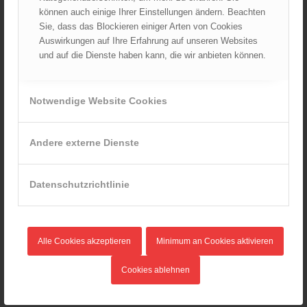
können auch einige Ihrer Einstellungen ändern. Beachten
Wiener Feuerwehrfest 2024
Sie, dass das Blockieren einiger Arten von Cookies
20.08.2024 - 13:55
Auswirkungen auf Ihre Erfahrung auf unseren Websites
und auf die Dienste haben kann, die wir anbieten können.
ARCHIV
Notwendige Website Cookies
August 2026
Juli 2026
Andere externe Dienste
Juni 2026
Mai 2026
Datenschutzrichtlinie
April 2026
März 2026
Februar 2026
Alle Cookies akzeptieren
Minimum an Cookies aktivieren
Januar 2026
Dezember 2025
Cookies ablehnen
November 2025
Oktober 2025