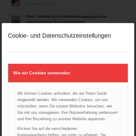
06.08.2025 - 17:00
Wien: Fortbildung der Höhenrettungsgruppen der
österreichischen Berufsfeuerwehren
14.05.2025 - 15:08
Cookie- und Datenschutzeinstellungen
Brand in Wien Leopoldstadt fordert ein Todesopfer
04.11.2024 - 13:03
Großeinsatz in Wien-Mariahilf
28.10.2024 - 11:13
Kellerbrand in Wien Meidling mit Todesfolge
Wie wir Cookies verwenden
25.10.2024 - 10:02
Wiener Sicherheitsfest 2024
Wir können Cookies anfordern, die auf Ihrem Gerät
24.10.2024 - 10:02
eingestellt werden. Wir verwenden Cookies, um uns
mitzuteilen, wenn Sie unsere Websites besuchen, wie
Wiener Feuerwehrmuseum bei der Lange Nacht der Museen
Sie mit uns interagieren, Ihre Nutzererfahrung verbessern
am 5. Oktober 2024
01.10.2024 - 10:48
und Ihre Beziehung zu unserer Website anpassen.
Dramatische Menschenrettung bei Zimmerbrand
Klicken Sie auf die verschiedenen
08.09.2024 - 11:36
Kategorienüberschriften, um mehr zu erfahren. Sie