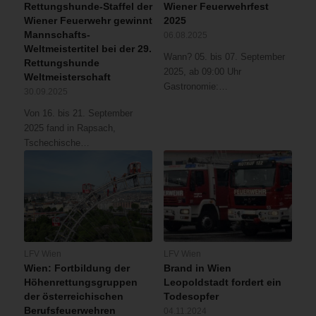
Stiegenhaus
Rettungshunde-Staffel der
Wiener Feuerwehrfest
war
Wiener Feuerwehr gewinnt
2025
wegen
Mannschafts-
06.08.2025
der
Weltmeistertitel bei der 29.
Wann? 05. bis 07. September
offenen
Rettungshunde
2025, ab 09:00 Uhr
Weltmeisterschaft
Wohnungstüre
Gastronomie:…
der
30.09.2025
Brandwohnung
Von 16. bis 21. September
stark
2025 fand in Rapsach,
verraucht.
Tschechische…
An
den
Fenstern
des
Hauses
standen
mehrere
LFV Wien
LFV Wien
Personen
Wien: Fortbildung der
Brand in Wien
und
Höhenrettungsgruppen
Leopoldstadt fordert ein
riefen
der österreichischen
Todesopfer
um
Berufsfeuerwehren
04.11.2024
Hilfe.