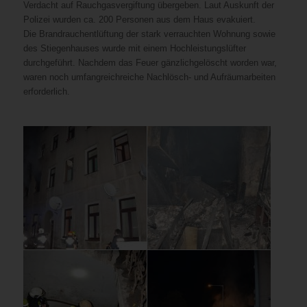
Verdacht auf Rauchgasvergiftung übergeben. Laut Auskunft der
Polizei wurden ca. 200 Personen aus dem Haus evakuiert.
Die Brandrauchentlüftung der stark verrauchten Wohnung sowie
des Stiegenhauses wurde mit einem Hochleistungslüfter
durchgeführt. Nachdem das Feuer gänzlichgelöscht worden war,
waren noch umfangreichreiche Nachlösch- und Aufräumarbeiten
erforderlich.
Heute
Auf
Sofort
In
An
Die
gelöscht
in
Grund
wurde
weiterer
die
Brandrauchentlüftung
worden
der
der
eine
Folge
Wiener
der
war,
Nacht
großen
Löschleitung
wurden
Berufsrettung
stark
waren
war
Anzahl
im
durch
wurden
verrauchten
noch
in
von
Aussenangriff
mehrere
ca.
Wohnung
umfangreichreiche
einer
eingeschlossenen
und
Atemschutztrupps
30
sowie
Nachlösch-
Wohnung
Personen
unter
der
Personen
des
und
im
wurde
Atemschutz
Wiener
mit
Stiegenhauses
Aufräumarbeiten
1.Stock
Alarmstufe
eine
Berufsfeuerwehr
Verdacht
wurde
erforderlich.
aus
2
Löschleitung
noch
auf
mit
noch
ausgelöst.
im
weitere
Rauchgasvergiftung
einem
unbekannter
Innenangriff
Personen
übergeben.
Hochleistungslüfter