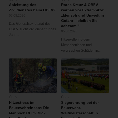
Ableistung des
Rotes Kreuz & ÖBFV
Zivildienstes beim ÖBFV?
warnen vor Extremhitze:
„Mensch und Umwelt in
07.08.2026
Gefahr – bleiben Sie
Das Generalsekretariat des
achtsam!“
ÖBFV sucht Zivildiener für das
05.08.2026
Jahr…
Hitzewellen fordern
Menschenleben und
verursachen Schäden in…
ÖBFV
ÖBFV
Hitzestress im
Siegerehrung bei der
Feuerwehreinsatz: Die
Feuerwehr-
Mannschaft im Blick
Weltmeisterschaft in