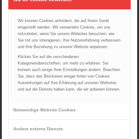
Wien: Fortbildung der Höhenrettungsgruppen der
österreichischen Berufsfeuerwehren
14.05.2025 - 15:08
Wir können Cookies anfordern, die auf Ihrem Gerät
eingestellt werden. Wir verwenden Cookies, um uns
Brand in Wien Leopoldstadt fordert ein Todesopfer
04.11.2024 - 13:03
mitzuteilen, wenn Sie unsere Websites besuchen, wie
Sie mit uns interagieren, Ihre Nutzererfahrung verbessern
Großeinsatz in Wien-Mariahilf
und Ihre Beziehung zu unserer Website anpassen.
28.10.2024 - 11:13
Klicken Sie auf die verschiedenen
Kategorienüberschriften, um mehr zu erfahren. Sie
Kellerbrand in Wien Meidling mit Todesfolge
25.10.2024 - 10:02
können auch einige Ihrer Einstellungen ändern. Beachten
Sie, dass das Blockieren einiger Arten von Cookies
Wiener Sicherheitsfest 2024
Auswirkungen auf Ihre Erfahrung auf unseren Websites
24.10.2024 - 10:02
und auf die Dienste haben kann, die wir anbieten können.
Wiener Feuerwehrmuseum bei der Lange Nacht der Museen
am 5. Oktober 2024
Notwendige Website Cookies
01.10.2024 - 10:48
Dramatische Menschenrettung bei Zimmerbrand
08.09.2024 - 11:36
Andere externe Dienste
Wiener Feuerwehrfest 2024