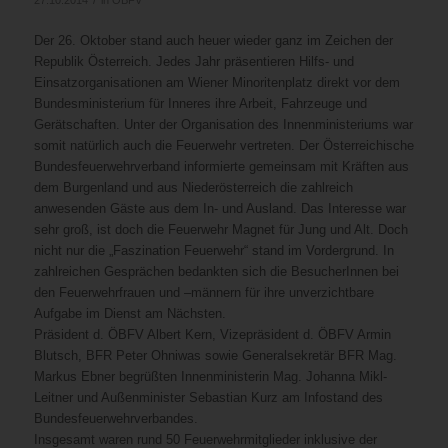
Der 26. Oktober stand auch heuer wieder ganz im Zeichen der
Republik Österreich. Jedes Jahr präsentieren Hilfs- und
Einsatzorganisationen am Wiener Minoritenplatz direkt vor dem
Bundesministerium für Inneres ihre Arbeit, Fahrzeuge und
Gerätschaften. Unter der Organisation des Innenministeriums war
somit natürlich auch die Feuerwehr vertreten. Der Österreichische
Bundesfeuerwehrverband informierte gemeinsam mit Kräften aus
dem Burgenland und aus Niederösterreich die zahlreich
anwesenden Gäste aus dem In- und Ausland. Das Interesse war
sehr groß, ist doch die Feuerwehr Magnet für Jung und Alt. Doch
nicht nur die „Faszination Feuerwehr“ stand im Vordergrund. In
zahlreichen Gesprächen bedankten sich die BesucherInnen bei
den Feuerwehrfrauen und –männern für ihre unverzichtbare
Aufgabe im Dienst am Nächsten.
Präsident d. ÖBFV Albert Kern, Vizepräsident d. ÖBFV Armin
Blutsch, BFR Peter Ohniwas sowie Generalsekretär BFR Mag.
Markus Ebner begrüßten Innenministerin Mag. Johanna Mikl-
Leitner und Außenminister Sebastian Kurz am Infostand des
Bundesfeuerwehrverbandes.
Insgesamt waren rund 50 Feuerwehrmitglieder inklusive der