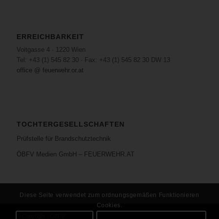
ERREICHBARKEIT
Voitgasse 4 · 1220 Wien
Tel: +43 (1) 545 82 30 · Fax: +43 (1) 545 82 30 DW 13
office @ feuerwehr.or.at
TOCHTERGESELLSCHAFTEN
Prüfstelle für Brandschutztechnik
ÖBFV Medien GmbH – FEUERWEHR.AT
Diese Seite verwendet zum ordnungsgemäßen Funktionieren
Cookies.
© Copyright - ÖBFV