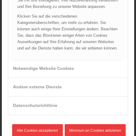
Sie mit uns interagieren, Ihre Nutzererfahrung verbessern
März 2026
und Ihre Beziehung zu unserer Website anpassen.
Februar 2026
Klicken Sie auf die verschiedenen
Januar 2026
Kategorienüberschriften, um mehr zu erfahren. Sie
Dezember 2025
können auch einige Ihrer Einstellungen ändern. Beachten
November 2025
Sie, dass das Blockieren einiger Arten von Cookies
Auswirkungen auf Ihre Erfahrung auf unseren Websites
Oktober 2025
und auf die Dienste haben kann, die wir anbieten können.
September 2025
August 2025
Juli 2025
Notwendige Website Cookies
Juni 2025
Mai 2025
Andere externe Dienste
April 2025
März 2025
Datenschutzrichtlinie
Februar 2025
Januar 2025
Dezember 2024
Alle Cookies akzeptieren
Minimum an Cookies aktivieren
November 2024