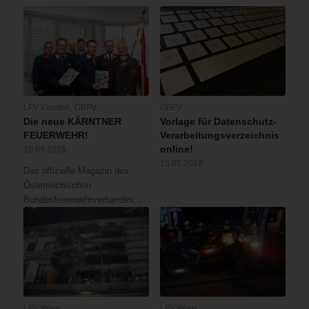
LFV Kärnten
,
ÖBFV
ÖBFV
Die neue KÄRNTNER
Vorlage für Datenschutz-
FEUERWEHR!
Verarbeitungsverzeichnis
online!
10.09.2018
15.05.2018
Das offizielle Magazin des
Österreichischen
Bundesfeuerwehrverbandes,…
LFV Wien
LFV Wien