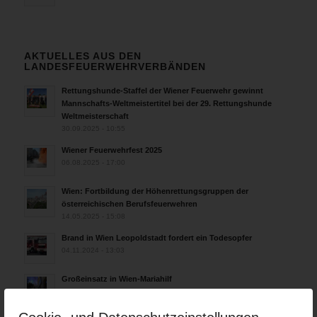
AKTUELLES AUS DEN
LANDESFEUERWEHRVERBÄNDEN
Rettungshunde-Staffel der Wiener Feuerwehr gewinnt
Mannschafts-Weltmeistertitel bei der 29. Rettungshunde
Weltmeisterschaft
30.09.2025 - 10:55
Wiener Feuerwehrfest 2025
06.08.2025 - 17:00
Wien: Fortbildung der Höhenrettungsgruppen der
österreichischen Berufsfeuerwehren
14.05.2025 - 15:08
Brand in Wien Leopoldstadt fordert ein Todesopfer
04.11.2024 - 13:03
Großeinsatz in Wien-Mariahilf
28.10.2024 - 11:13