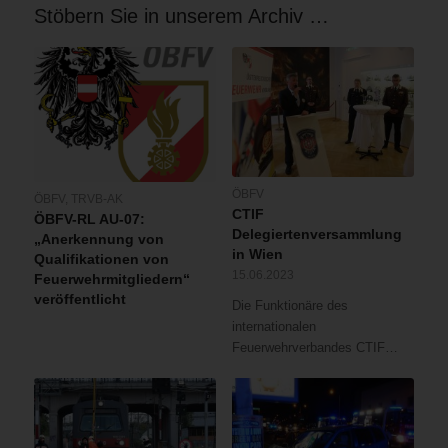
Stöbern Sie in unserem Archiv …
ÖBFV
ÖBFV
,
TRVB-AK
CTIF
ÖBFV-RL AU-07:
Delegiertenversammlung
„Anerkennung von
in Wien
Qualifikationen von
15.06.2023
Feuerwehrmitgliedern“
veröffentlicht
Die Funktionäre des
internationalen
Feuerwehrverbandes CTIF…