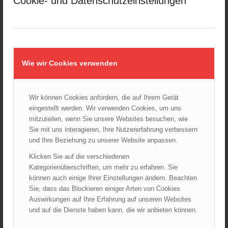
Cookie- und Datenschutzeinstellungen
Kellerbrand in Wien Meidling mit Todesfolge
25.10.2024 - 10:02
Wiener Sicherheitsfest 2024
24.10.2024 - 10:02
Wiener Feuerwehrmuseum bei der Lange Nacht der Museen
Wie wir Cookies verwenden
am 5. Oktober 2024
01.10.2024 - 10:48
Dramatische Menschenrettung bei Zimmerbrand
Wir können Cookies anfordern, die auf Ihrem Gerät
08.09.2024 - 11:36
eingestellt werden. Wir verwenden Cookies, um uns
mitzuteilen, wenn Sie unsere Websites besuchen, wie
Wiener Feuerwehrfest 2024
Sie mit uns interagieren, Ihre Nutzererfahrung verbessern
20.08.2024 - 13:55
und Ihre Beziehung zu unserer Website anpassen.
Klicken Sie auf die verschiedenen
Kategorienüberschriften, um mehr zu erfahren. Sie
können auch einige Ihrer Einstellungen ändern. Beachten
ARCHIV
Sie, dass das Blockieren einiger Arten von Cookies
August 2026
Auswirkungen auf Ihre Erfahrung auf unseren Websites
Juli 2026
und auf die Dienste haben kann, die wir anbieten können.
Juni 2026