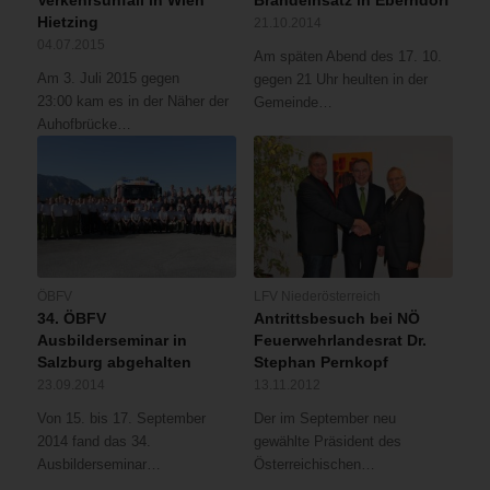
Verkehrsunfall in Wien
Brandeinsatz in Eberndorf
Hietzing
21.10.2014
04.07.2015
Am späten Abend des 17. 10.
Am 3. Juli 2015 gegen
gegen 21 Uhr heulten in der
23:00 kam es in der Näher der
Gemeinde…
Auhofbrücke…
ÖBFV
LFV Niederösterreich
34. ÖBFV
Antrittsbesuch bei NÖ
Ausbilderseminar in
Feuerwehrlandesrat Dr.
Salzburg abgehalten
Stephan Pernkopf
23.09.2014
13.11.2012
Von 15. bis 17. September
Der im September neu
2014 fand das 34.
gewählte Präsident des
Ausbilderseminar…
Österreichischen…