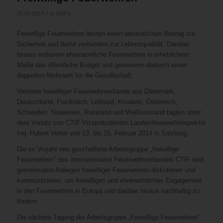
/
20.03.2014
in
ÖBFV
Freiwillige Feuerwehren leisten einen wesentlichen Beitrag zur
Sicherheit und damit verbunden zur Lebensqualität. Darüber
hinaus entlasten ehrenamtliche Feuerwehren in erheblichem
Maße das öffentliche Budget und generieren dadurch einen
doppelten Mehrwert für die Gesellschaft.
Vertreter freiwilliger Feuerwehrverbände aus Dänemark,
Deutschland, Frankreich, Lettland, Kroatien, Österreich,
Schweden, Slowenien, Russland und Weißrussland tagten unter
dem Vorsitz von CTIF Vizepräsidenten Landesfeuerwehrinspektor
Ing. Hubert Vetter von 13. bis 15. Februar 2014 in Salzburg.
Die im Vorjahr neu geschaffene Arbeitsgruppe „freiwillige
Feuerwehren“ des internationalen Feuerwehrverbandes CTIF wird
gemeinsame Anliegen freiwilliger Feuerwehren diskutieren und
kommunizieren, um freiwilliges und ehrenamtliches Engagement
in den Feuerwehren in Europa und darüber hinaus nachhaltig zu
fördern.
Die nächste Tagung der Arbeitsgruppe „Freiwillige Feuerwehren“