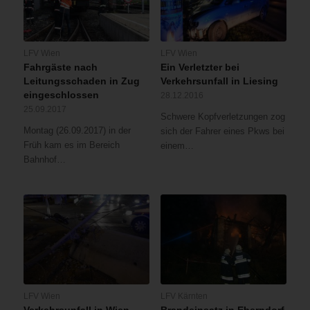
LFV Wien
LFV Wien
Fahrgäste nach
Ein Verletzter bei
Leitungsschaden in Zug
Verkehrsunfall in Liesing
eingeschlossen
28.12.2016
25.09.2017
Schwere Kopfverletzungen zog
Montag (26.09.2017) in der
sich der Fahrer eines Pkws bei
Früh kam es im Bereich
einem…
Bahnhof…
LFV Wien
LFV Kärnten