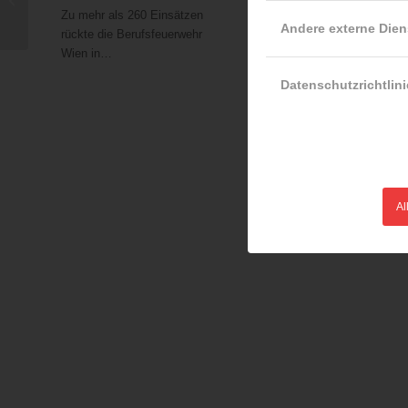
Zu mehr als 260 Einsätzen
(30.01.2016) ist es in der
Einsatzbekleidung
Andere externe Dien
rückte die Berufsfeuerwehr
Innenstadt zu einem…
Wien in…
Datenschutzrichtlini
Al