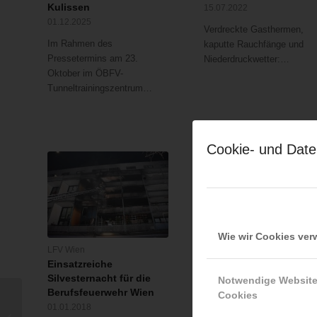
Kulissen
15.07.2022
01.12.2025
Verdreckte Gasthermen,
Im Rahmen des
kaputte Rauchfänge und
Pressetermins am 23.
Niederdruckwetter:…
Oktober im ÖBFV-
Tunneltrainingszentrum…
Cookie- und Date
Wie wir Cookies ve
LFV Wien
LFV Wien
Einsatzreiche
Brandeinsatz über den
Silvesternacht für die
Dächern der City
Notwendige Websit
Berufsfeuerwehr Wien
30.01.2016
Cookies
KS-03: österreichweite
01.01.2018
Samstagnachmittag
Ausschreibung für