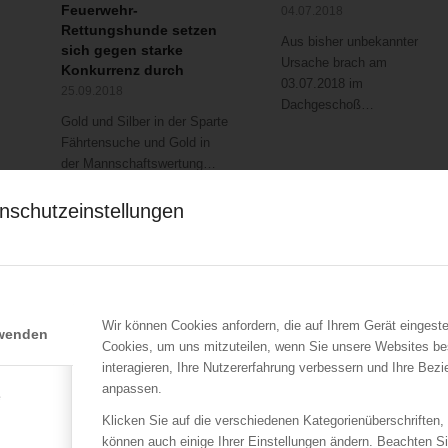
Feuerwehr-
04.07.2018
Rettungshunde setzen
Aus bisher unbekannter
sich gegen starke
Ursache brach am
Konkurrenz durch
03.07.2018 im
25.09.2018
Dachgeschoß…
Gold und Silber in der Sparte
Fährtensuche und Gold in
der Mannschaftswertung…
nschutzeinstellungen
Wir können Cookies anfordern, die auf Ihrem Gerät eingeste
rwenden
Cookies, um uns mitzuteilen, wenn Sie unsere Websites be
ÖBFV
ÖBFV
interagieren, Ihre Nutzererfahrung verbessern und Ihre Bez
Brandgefahren in der
DFV-Versandhaus:
anpassen.
Advent- &
Kooperation mit ÖBFV
e
Weihnachtszeit
16.06.2015
Klicken Sie auf die verschiedenen Kategorienüberschriften,
10.12.2015
können auch einige Ihrer Einstellungen ändern. Beachten S
Hannover – Das