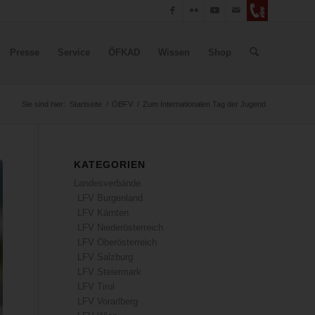
Presse
Service
ÖFKAD
Wissen
Shop
Sie sind hier:
Startseite
/
ÖBFV
/
Zum Internationalen Tag der Jugend
KATEGORIEN
Landesverbände
LFV Burgenland
LFV Kärnten
LFV Niederösterreich
LFV Oberösterreich
LFV Salzburg
LFV Steiermark
LFV Tirol
LFV Vorarlberg