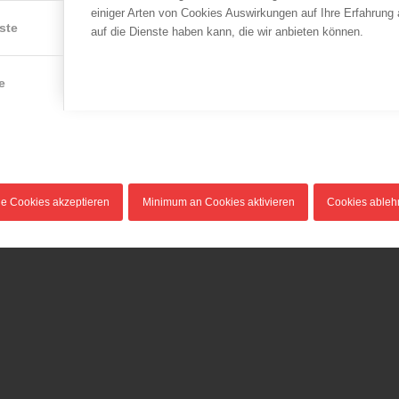
einiger Arten von Cookies Auswirkungen auf Ihre Erfahrung
Zu keiner Jahreszeit sonst
Versandhaus des Deutschen
ste
auf die Dienste haben kann, die wir anbieten können.
ist das Brandrisiko in
Feuerwehrverbandes…
Wohnräumen…
e
le Cookies akzeptieren
Minimum an Cookies aktivieren
Cookies able