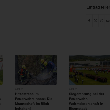
Eintrag teile
ÖBFV
ÖBFV
Hitzestress im
Siegerehrung bei der
:
Feuerwehreinsatz: Die
Feuerwehr-
n
Mannschaft im Blick
Weltmeisterschaft in
behalten!
Eisenstadt