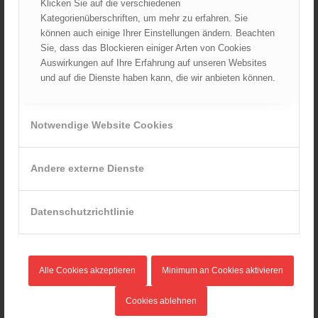
Juli 2024
Klicken Sie auf die verschiedenen
Kategorienüberschriften, um mehr zu erfahren. Sie
Juni 2024
können auch einige Ihrer Einstellungen ändern. Beachten
Mai 2024
Sie, dass das Blockieren einiger Arten von Cookies
April 2024
Auswirkungen auf Ihre Erfahrung auf unseren Websites
März 2024
und auf die Dienste haben kann, die wir anbieten können.
Februar 2024
Januar 2024
Notwendige Website Cookies
Dezember 2023
November 2023
Andere externe Dienste
Oktober 2023
September 2023
Datenschutzrichtlinie
August 2023
Juli 2023
Juni 2023
Mai 2023
Alle Cookies akzeptieren
Minimum an Cookies aktivieren
April 2023
Cookies ablehnen
März 2023