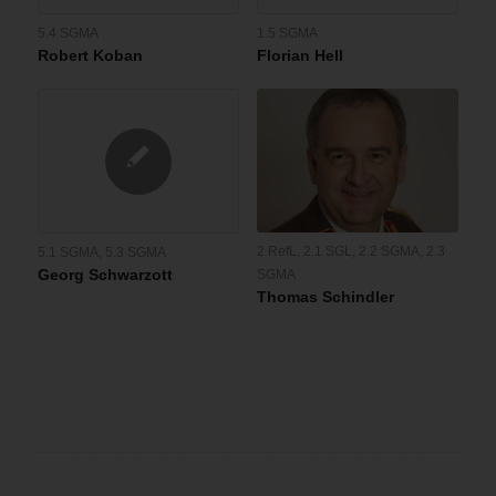
5.4 SGMA
1.5 SGMA
Robert Koban
Florian Hell
2 RefL
,
2.1 SGL
,
2.2 SGMA
,
2.3
5.1 SGMA
,
5.3 SGMA
Georg Schwarzott
SGMA
Thomas Schindler