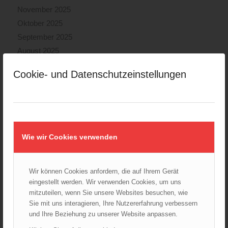
November 2025
Oktober 2025
September 2025
August 2025
Juli 2025
Cookie- und Datenschutzeinstellungen
Juni 2025
Mai 2025
April 2025
März 2025
Februar 2025
Wie wir Cookies verwenden
Januar 2025
Dezember 2024
Wir können Cookies anfordern, die auf Ihrem Gerät
November 2024
eingestellt werden. Wir verwenden Cookies, um uns
Oktober 2024
mitzuteilen, wenn Sie unsere Websites besuchen, wie
September 2024
Sie mit uns interagieren, Ihre Nutzererfahrung verbessern
und Ihre Beziehung zu unserer Website anpassen.
August 2024