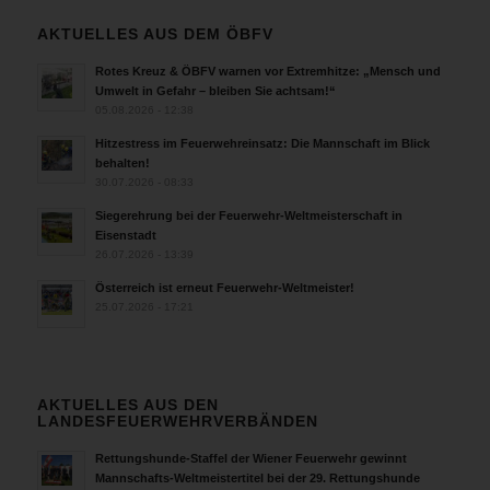
AKTUELLES AUS DEM ÖBFV
Rotes Kreuz & ÖBFV warnen vor Extremhitze: „Mensch und
Umwelt in Gefahr – bleiben Sie achtsam!“
05.08.2026 - 12:38
Hitzestress im Feuerwehreinsatz: Die Mannschaft im Blick
behalten!
30.07.2026 - 08:33
Siegerehrung bei der Feuerwehr-Weltmeisterschaft in
Eisenstadt
26.07.2026 - 13:39
Österreich ist erneut Feuerwehr-Weltmeister!
25.07.2026 - 17:21
AKTUELLES AUS DEN
LANDESFEUERWEHRVERBÄNDEN
Rettungshunde-Staffel der Wiener Feuerwehr gewinnt
Mannschafts-Weltmeistertitel bei der 29. Rettungshunde