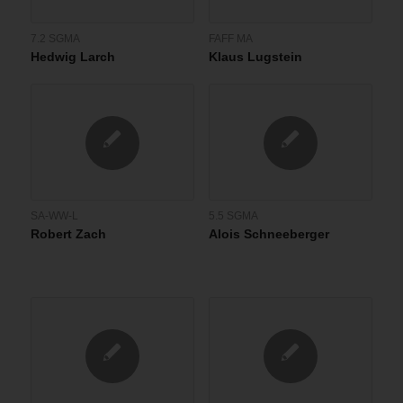
7.2 SGMA
FAFF MA
Hedwig Larch
Klaus Lugstein
SA-WW-L
5.5 SGMA
Robert Zach
Alois Schneeberger