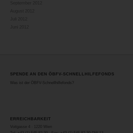
September 2012
August 2012
Juli 2012
Juni 2012
SPENDE AN DEN ÖBFV-SCHNELLHILFEFONDS
Was ist der ÖBFV-Schnellhilfefonds?
ERREICHBARKEIT
Voitgasse 4 · 1220 Wien
Tel: +43 (1) 545 82 30 · Fax: +43 (1) 545 82 30 DW 13