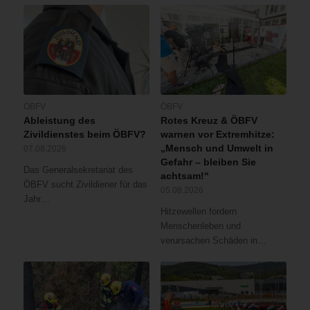
ÖBFV
ÖBFV
Ableistung des
Rotes Kreuz & ÖBFV
Zivildienstes beim ÖBFV?
warnen vor Extremhitze:
„Mensch und Umwelt in
07.08.2026
Gefahr – bleiben Sie
Das Generalsekretariat des
achtsam!“
ÖBFV sucht Zivildiener für das
05.08.2026
Jahr…
Hitzewellen fordern
Menschenleben und
verursachen Schäden in…