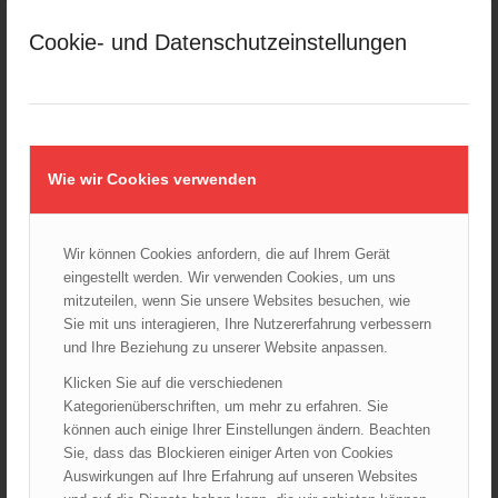
März 2025
Cookie- und Datenschutzeinstellungen
Februar 2025
Januar 2025
Dezember 2024
November 2024
Oktober 2024
Wie wir Cookies verwenden
September 2024
August 2024
Wir können Cookies anfordern, die auf Ihrem Gerät
Juli 2024
eingestellt werden. Wir verwenden Cookies, um uns
Juni 2024
mitzuteilen, wenn Sie unsere Websites besuchen, wie
Mai 2024
Sie mit uns interagieren, Ihre Nutzererfahrung verbessern
und Ihre Beziehung zu unserer Website anpassen.
April 2024
März 2024
Klicken Sie auf die verschiedenen
Kategorienüberschriften, um mehr zu erfahren. Sie
Februar 2024
können auch einige Ihrer Einstellungen ändern. Beachten
Januar 2024
Sie, dass das Blockieren einiger Arten von Cookies
Dezember 2023
Auswirkungen auf Ihre Erfahrung auf unseren Websites