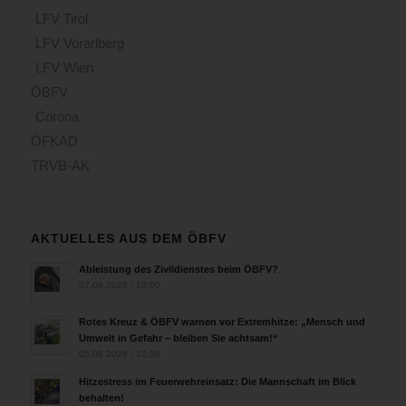
LFV Tirol
LFV Vorarlberg
LFV Wien
ÖBFV
Corona
ÖFKAD
TRVB-AK
AKTUELLES AUS DEM ÖBFV
Ableistung des Zivildienstes beim ÖBFV?
07.08.2026 - 10:00
Rotes Kreuz & ÖBFV warnen vor Extremhitze: „Mensch und
Umwelt in Gefahr – bleiben Sie achtsam!“
05.08.2026 - 12:38
Hitzestress im Feuerwehreinsatz: Die Mannschaft im Blick
behalten!