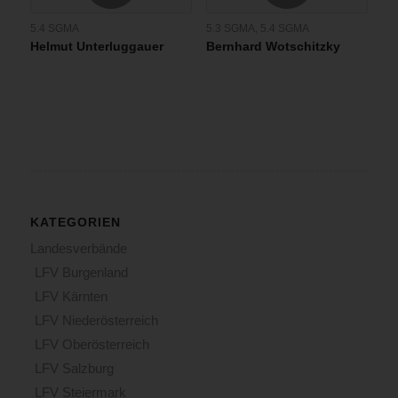
5.4 SGMA
5.3 SGMA
,
5.4 SGMA
Helmut Unterluggauer
Bernhard Wotschitzky
KATEGORIEN
Landesverbände
LFV Burgenland
LFV Kärnten
LFV Niederösterreich
LFV Oberösterreich
LFV Salzburg
LFV Steiermark