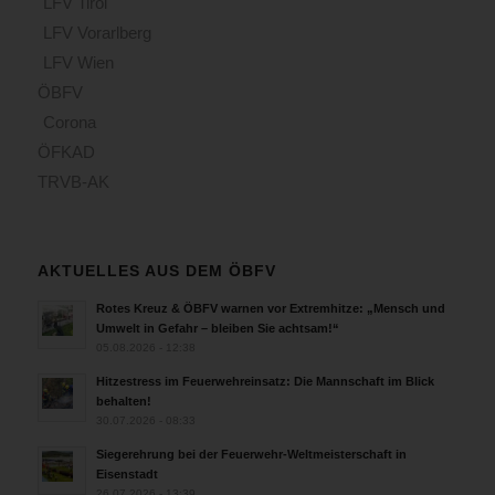
LFV Tirol
LFV Vorarlberg
LFV Wien
ÖBFV
Corona
ÖFKAD
TRVB-AK
AKTUELLES AUS DEM ÖBFV
Rotes Kreuz & ÖBFV warnen vor Extremhitze: „Mensch und
Umwelt in Gefahr – bleiben Sie achtsam!“
05.08.2026 - 12:38
Hitzestress im Feuerwehreinsatz: Die Mannschaft im Blick
behalten!
30.07.2026 - 08:33
Siegerehrung bei der Feuerwehr-Weltmeisterschaft in
Eisenstadt
26.07.2026 - 13:39