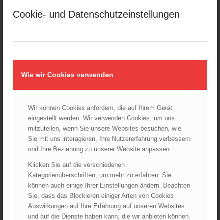
März 2025
Cookie- und Datenschutzeinstellungen
Februar 2025
Januar 2025
Dezember 2024
November 2024
Oktober 2024
Wie wir Cookies verwenden
September 2024
August 2024
Juli 2024
Wir können Cookies anfordern, die auf Ihrem Gerät
eingestellt werden. Wir verwenden Cookies, um uns
Juni 2024
mitzuteilen, wenn Sie unsere Websites besuchen, wie
Mai 2024
Sie mit uns interagieren, Ihre Nutzererfahrung verbessern
April 2024
und Ihre Beziehung zu unserer Website anpassen.
März 2024
Klicken Sie auf die verschiedenen
Februar 2024
Kategorienüberschriften, um mehr zu erfahren. Sie
Januar 2024
können auch einige Ihrer Einstellungen ändern. Beachten
Sie, dass das Blockieren einiger Arten von Cookies
Dezember 2023
Auswirkungen auf Ihre Erfahrung auf unseren Websites
November 2023
und auf die Dienste haben kann, die wir anbieten können.