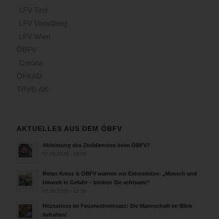
LFV Tirol
LFV Vorarlberg
LFV Wien
ÖBFV
Corona
ÖFKAD
TRVB-AK
AKTUELLES AUS DEM ÖBFV
Ableistung des Zivildienstes beim ÖBFV?
07.08.2026 - 10:00
Rotes Kreuz & ÖBFV warnen vor Extremhitze: „Mensch und
Umwelt in Gefahr – bleiben Sie achtsam!“
05.08.2026 - 12:38
Hitzestress im Feuerwehreinsatz: Die Mannschaft im Blick
behalten!