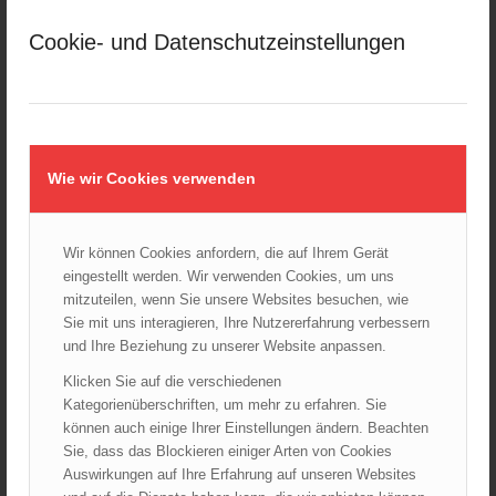
März 2025
Cookie- und Datenschutzeinstellungen
Februar 2025
Januar 2025
Dezember 2024
November 2024
Oktober 2024
Wie wir Cookies verwenden
September 2024
August 2024
Wir können Cookies anfordern, die auf Ihrem Gerät
Juli 2024
eingestellt werden. Wir verwenden Cookies, um uns
Juni 2024
mitzuteilen, wenn Sie unsere Websites besuchen, wie
Mai 2024
Sie mit uns interagieren, Ihre Nutzererfahrung verbessern
und Ihre Beziehung zu unserer Website anpassen.
April 2024
März 2024
Klicken Sie auf die verschiedenen
Kategorienüberschriften, um mehr zu erfahren. Sie
Februar 2024
können auch einige Ihrer Einstellungen ändern. Beachten
Januar 2024
Sie, dass das Blockieren einiger Arten von Cookies
Dezember 2023
Auswirkungen auf Ihre Erfahrung auf unseren Websites