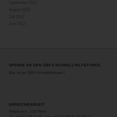
September 2012
August 2012
Juli 2012
Juni 2012
SPENDE AN DEN ÖBFV-SCHNELLHILFEFONDS
Was ist der ÖBFV-Schnellhilfefonds?
ERREICHBARKEIT
Voitgasse 4 · 1220 Wien
Tel: +43 (1) 545 82 30 · Fax: +43 (1) 545 82 30 DW 13