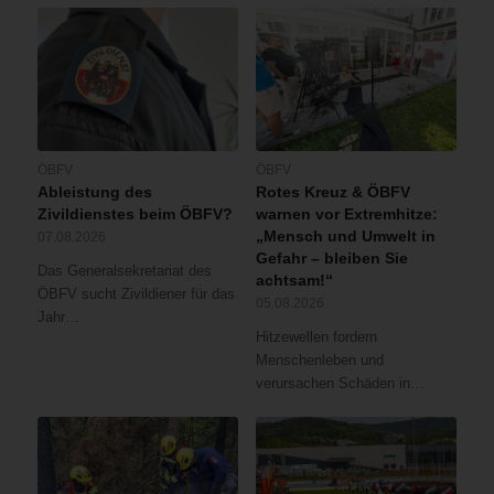
ÖBFV
ÖBFV
Ableistung des
Rotes Kreuz & ÖBFV
Zivildienstes beim ÖBFV?
warnen vor Extremhitze:
„Mensch und Umwelt in
07.08.2026
Gefahr – bleiben Sie
Das Generalsekretariat des
achtsam!“
ÖBFV sucht Zivildiener für das
05.08.2026
Jahr…
Hitzewellen fordern
Menschenleben und
verursachen Schäden in…