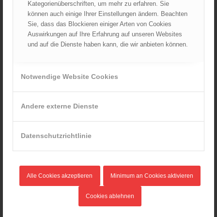
Kategorienüberschriften, um mehr zu erfahren. Sie
können auch einige Ihrer Einstellungen ändern. Beachten
Ableistung des Zivildienstes beim ÖBFV?
07.08.2026 - 10:00
Sie, dass das Blockieren einiger Arten von Cookies
Auswirkungen auf Ihre Erfahrung auf unseren Websites
Rotes Kreuz & ÖBFV warnen vor Extremhitze: „Mensch und
und auf die Dienste haben kann, die wir anbieten können.
Umwelt in Gefahr – bleiben Sie achtsam!“
05.08.2026 - 12:38
Hitzestress im Feuerwehreinsatz: Die Mannschaft im Blick
Notwendige Website Cookies
behalten!
30.07.2026 - 08:33
Andere externe Dienste
Siegerehrung bei der Feuerwehr-Weltmeisterschaft in
Eisenstadt
26.07.2026 - 13:39
Datenschutzrichtlinie
AKTUELLES AUS DEN
LANDESFEUERWEHRVERBÄNDEN
Alle Cookies akzeptieren
Minimum an Cookies aktivieren
Rettungshunde-Staffel der Wiener Feuerwehr gewinnt
Mannschafts-Weltmeistertitel bei der 29. Rettungshunde
Cookies ablehnen
Weltmeisterschaft
30.09.2025 - 10:55