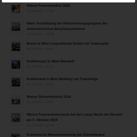
Wiener Feuerwehrfest 2025
06.08.2025 - 17:00
Wien: Fortbildung der Höhenrettungsgruppen der
österreichischen Berufsfeuerwehren
14.05.2025 - 15:08
Brand in Wien Leopoldstadt fordert ein Todesopfer
04.11.2024 - 13:03
Großeinsatz in Wien-Mariahilf
28.10.2024 - 11:13
Kellerbrand in Wien Meidling mit Todesfolge
25.10.2024 - 10:02
Wiener Sicherheitsfest 2024
24.10.2024 - 10:02
Wiener Feuerwehrmuseum bei der Lange Nacht der Museen
am 5. Oktober 2024
01.10.2024 - 10:48
Dramatische Menschenrettung bei Zimmerbrand