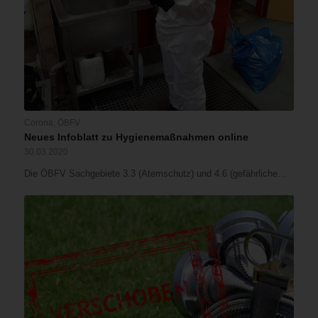
Corona
,
ÖBFV
Neues Infoblatt zu Hygienemaßnahmen online
30.03.2020
Die ÖBFV Sachgebiete 3.3 (Atemschutz) und 4.6 (gefährliche…