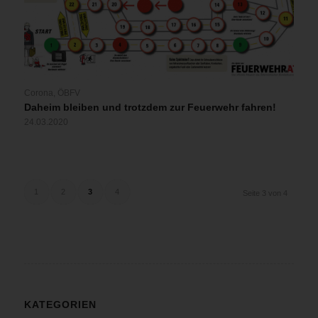
Corona
,
ÖBFV
Daheim bleiben und trotzdem zur Feuerwehr fahren!
24.03.2020
1
2
3
4
Seite 3 von 4
KATEGORIEN