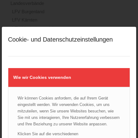
Landesverbände
LFV Burgenland
LFV Kärnten
LFV Niederösterreich
LFV Oberösterreich
Cookie- und Datenschutzeinstellungen
LFV Salzburg
LFV Steiermark
LFV Tirol
LFV Vorarlberg
Wie wir Cookies verwenden
LFV Wien
ÖBFV
Corona
Wir können Cookies anfordern, die auf Ihrem Gerät
ÖFKAD
eingestellt werden. Wir verwenden Cookies, um uns
mitzuteilen, wenn Sie unsere Websites besuchen, wie
TRVB-AK
Sie mit uns interagieren, Ihre Nutzererfahrung verbessern
und Ihre Beziehung zu unserer Website anpassen.
Klicken Sie auf die verschiedenen
AKTUELLES AUS DEM ÖBFV