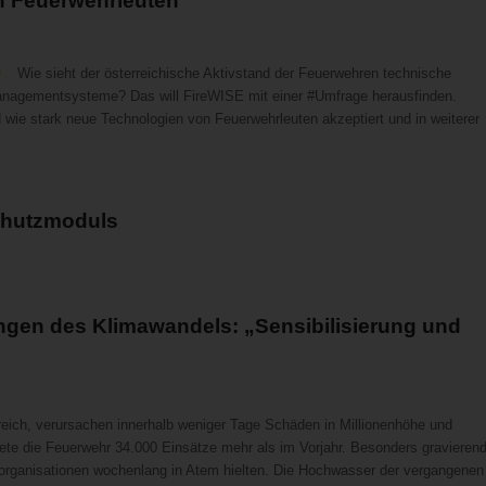
n Feuerwehrleuten
Wie sieht der österreichische Aktivstand der Feuerwehren technische
managementsysteme? Das will FireWISE mit einer #Umfrage herausfinden.
wie stark neue Technologien von Feuerwehrleuten akzeptiert und in weiterer
chutzmoduls
gen des Klimawandels: „Sensibilisierung und
reich, verursachen innerhalb weniger Tage Schäden in Millionenhöhe und
te die Feuerwehr 34.000 Einsätze mehr als im Vorjahr. Besonders gravieren
organisationen wochenlang in Atem hielten. Die Hochwasser der vergangenen