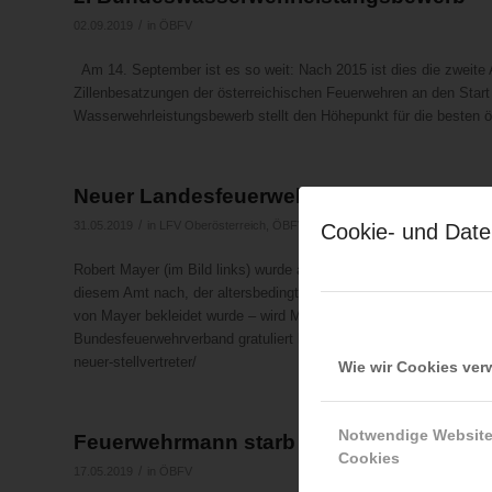
/
02.09.2019
in
ÖBFV
Am 14. September ist es so weit: Nach 2015 ist dies die zweite
Zillenbesatzungen der österreichischen Feuerwehren an den Star
Wasserwehrleistungsbewerb stellt den Höhepunkt für die besten öst
Neuer Landesfeuerwehrkommandant in O
/
31.05.2019
in
LFV Oberösterreich
,
ÖBFV
Cookie- und Date
Robert Mayer (im Bild links) wurde am 30.5.2019 zum neuen Lan
diesem Amt nach, der altersbedingt nicht mehr zur Verfügung sta
von Mayer bekleidet wurde – wird Michael Hutterer, Abschnitts-
Bundesfeuerwehrverband gratuliert herzlich! https://www.ooelfv.at
neuer-stellvertreter/
Wie wir Cookies ve
Notwendige Websit
Feuerwehrmann starb bei Unfall
Cookies
/
17.05.2019
in
ÖBFV