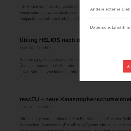
Heute kam es in Golling (Salzburg) im Rahmen einer Veranstaltu
Andere externe Dien
Feuerwehrmann wurde durch einen Stromschlag getötet, als das G
Zeitpunkt ebenfalls im Korb befunden hatten, wurden glücklicherw
Datenschutzrichtlini
Übung HELIOS nach drei Tagen beendet
/
16.05.2019
in
ÖBFV
Gestern ging die bundesweite Krisenübung „HELIOS“ zu Ende, die
Übung kamen erstmals Vertreter der Bundesministerien, der Lände
Al
sowie Betreiber von kritischer Infrastruktur zusammen, um gemei
[…]
rescEU – neue Katastrophenschutzeinhei
/
26.02.2019
in
ÖBFV
Wir haben gestern in Wien mit dem EU-Kommissar Christos Stylia
gesprochen. An unserem (Freiwilligen-)System wird es keine Ände