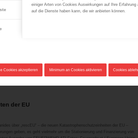
einiger Arten von Cookies Auswirkungen auf Ihre Erfahrung
ng zu einem schweren Unfall mit einer Teleskopmastbühne der Feuerwehr. Ein
ste
auf die Dienste haben kann, die wir anbieten können.
erät zu nahe an eine Stromleitung kam. Sechs Kinder, die sich zu diesem
eise nicht verletzt. Der Österreichische Bundesfeuerwehrverband drückt […]
e
 von 13. bis 15. Mai im Innenministerium abgehalten wurde. Im Rahmen der
r, der Einsatzorganisationen (u.a. der Feuerwehr vertreten durch den ÖBFV)
le Cookies akzeptieren
Minimum an Cookies aktivieren
Cookies able
nsam ein österreichweites Problem bei der Stromversorgung in Form eines
ten der EU
nides über „rescEU“ – die neuen Katastrophenschutzeinheiten der EU –
rungen geben, es geht vielmehr um die Stationierung und Finanzierung von