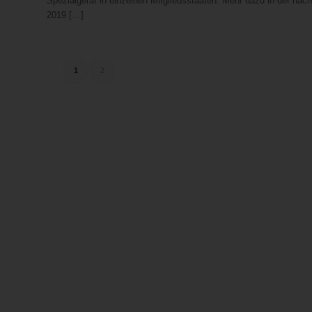
Spezialgerät in einzelnen Mitgliedsstaaten. Mehr dazu in der 
2019 […]
1
2