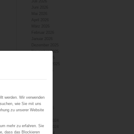
Juli 2026
Juni 2026
Mai 2026
April 2026
März 2026
Februar 2026
Januar 2026
Dezember 2025
November 2025
Oktober 2025
September 2025
August 2025
Juli 2025
r
Juni 2025
Mai 2025
April 2025
llt werden. Wir verwenden
März 2025
suchen, wie Sie mit uns
Februar 2025
iehung zu unserer Website
Januar 2025
Dezember 2024
 um mehr zu erfahren. Sie
November 2024
ie, dass das Blockieren
Oktober 2024