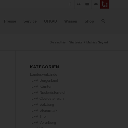
Presse
Service
ÖFKAD
Wissen
Shop
Sie sind hier:
Startseite
/
Mathias Seyfert
KATEGORIEN
Landesverbände
LFV Burgenland
LFV Kärnten
LFV Niederösterreich
LFV Oberösterreich
LFV Salzburg
LFV Steiermark
LFV Tirol
LFV Vorarlberg