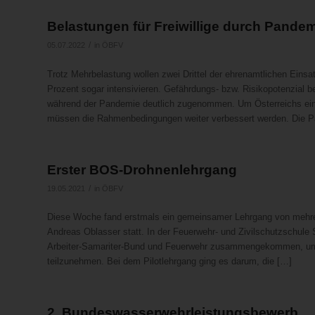
Belastungen für Freiwillige durch Pandem
/
05.07.2022
in
ÖBFV
Trotz Mehrbelastung wollen zwei Drittel der ehrenamtlichen Eins
Prozent sogar intensivieren. Gefährdungs- bzw. Risikopotenzial 
während der Pandemie deutlich zugenommen. Um Österreichs einz
müssen die Rahmenbedingungen weiter verbessert werden. Die P
Erster BOS-Drohnenlehrgang
/
19.05.2021
in
ÖBFV
Diese Woche fand erstmals ein gemeinsamer Lehrgang von mehre
Andreas Oblasser statt. In der Feuerwehr- und Zivilschutzschule
Arbeiter-Samariter-Bund und Feuerwehr zusammengekommen, um a
teilzunehmen. Bei dem Pilotlehrgang ging es darum, die […]
2. Bundeswasserwehrleistungsbewerb