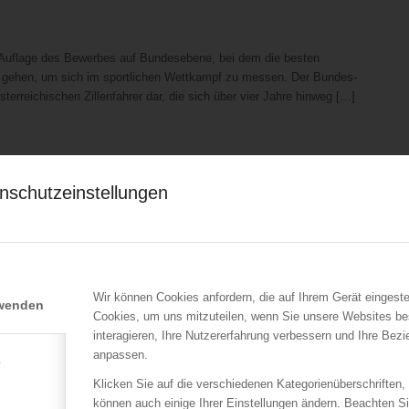
 Auflage des Bewerbes auf Bundesebene, bei dem die besten
t gehen, um sich im sportlichen Wettkampf zu messen. Der Bundes-
erreichischen Zillenfahrer dar, die sich über vier Jahre hinweg […]
berösterreich
nschutzeinstellungen
desfeuerwehrkommandant von OÖ gewählt, er folgt Wolfgang Kronsteiner in
nd. Landesfeuerwehrkommandant-Stellvertreter – also jener Posten, der bishe
Feuerwehrkommandant von Schärding. Der Österreichische
/aktuelles/news/beitrag/wahlen-2019-robert-mayer-neuer-chef-michael-hutterer-
Wir können Cookies anfordern, die auf Ihrem Gerät eingeste
rwenden
Cookies, um uns mitzuteilen, wenn Sie unsere Websites be
interagieren, Ihre Nutzererfahrung verbessern und Ihre Bez
anpassen.
e
Klicken Sie auf die verschiedenen Kategorienüberschriften,
können auch einige Ihrer Einstellungen ändern. Beachten S