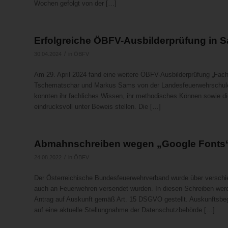
Wochen gefolgt von der […]
Erfolgreiche ÖBFV-Ausbilderprüfung in S
/
30.04.2024
in
ÖBFV
Am 29. April 2024 fand eine weitere ÖBFV-Ausbilderprüfung „Facha
Tschematschar und Markus Sams von der Landesfeuerwehrschule S
konnten ihr fachliches Wissen, ihr methodisches Können sowie 
eindrucksvoll unter Beweis stellen. Die […]
Abmahnschreiben wegen „Google Fonts
/
24.08.2022
in
ÖBFV
Der Österreichische Bundesfeuerwehrverband wurde über verschi
auch an Feuerwehren versendet wurden. In diesen Schreiben wer
Antrag auf Auskunft gemäß Art. 15 DSGVO gestellt. Auskunfts
auf eine aktuelle Stellungnahme der Datenschutzbehörde […]