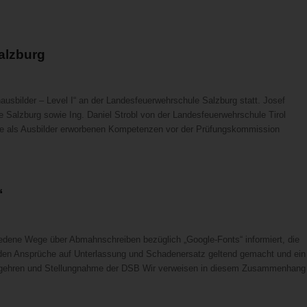
alzburg
usbilder – Level I“ an der Landesfeuerwehrschule Salzburg statt. Josef
alzburg sowie Ing. Daniel Strobl von der Landesfeuerwehrschule Tirol
die als Ausbilder erworbenen Kompetenzen vor der Prüfungskommission
“
edene Wege über Abmahnschreiben bezüglich „Google-Fonts“ informiert, die
den Ansprüche auf Unterlassung und Schadenersatz geltend gemacht und ein
begehren und Stellungnahme der DSB Wir verweisen in diesem Zusammenhang