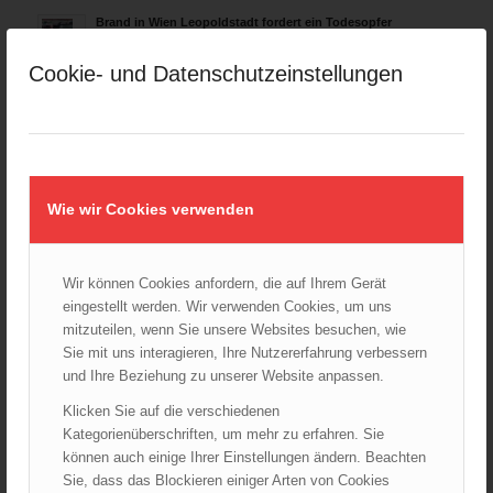
Brand in Wien Leopoldstadt fordert ein Todesopfer
04.11.2024 - 13:03
Cookie- und Datenschutzeinstellungen
Großeinsatz in Wien-Mariahilf
28.10.2024 - 11:13
Kellerbrand in Wien Meidling mit Todesfolge
25.10.2024 - 10:02
Wie wir Cookies verwenden
Wiener Sicherheitsfest 2024
24.10.2024 - 10:02
Wiener Feuerwehrmuseum bei der Lange Nacht der Museen
Wir können Cookies anfordern, die auf Ihrem Gerät
am 5. Oktober 2024
eingestellt werden. Wir verwenden Cookies, um uns
01.10.2024 - 10:48
mitzuteilen, wenn Sie unsere Websites besuchen, wie
Dramatische Menschenrettung bei Zimmerbrand
Sie mit uns interagieren, Ihre Nutzererfahrung verbessern
08.09.2024 - 11:36
und Ihre Beziehung zu unserer Website anpassen.
Klicken Sie auf die verschiedenen
Wiener Feuerwehrfest 2024
Kategorienüberschriften, um mehr zu erfahren. Sie
20.08.2024 - 13:55
können auch einige Ihrer Einstellungen ändern. Beachten
Sie, dass das Blockieren einiger Arten von Cookies