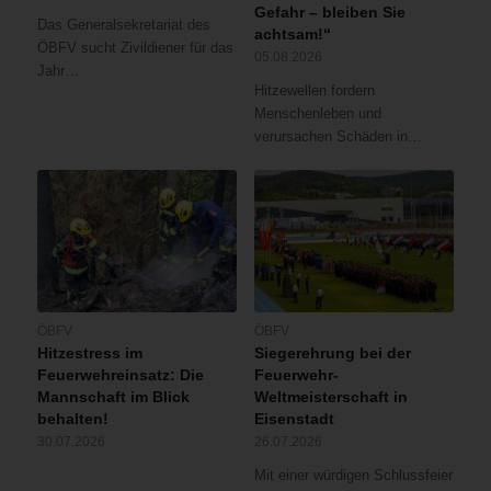
Gefahr – bleiben Sie
Das Generalsekretariat des
achtsam!“
ÖBFV sucht Zivildiener für das
05.08.2026
Jahr…
Hitzewellen fordern
Menschenleben und
verursachen Schäden in…
ÖBFV
ÖBFV
Hitzestress im
Siegerehrung bei der
Feuerwehreinsatz: Die
Feuerwehr-
Mannschaft im Blick
Weltmeisterschaft in
behalten!
Eisenstadt
30.07.2026
26.07.2026
Mit einer würdigen Schlussfeier