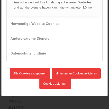
Auswirkungen auf Ihre Erfahrung auf unseren Websites
und auf die Dienste haben kann, die wir anbieten können.
ARCHIV
August 2026
Juli 2026
Notwendige Website Cookies
Juni 2026
Mai 2026
Andere externe Dienste
April 2026
März 2026
Datenschutzrichtlinie
Februar 2026
Januar 2026
Dezember 2025
Alle Cookies akzeptieren
Minimum an Cookies aktivieren
November 2025
Oktober 2025
Cookies ablehnen
September 2025
August 2025
Juli 2025
Juni 2025