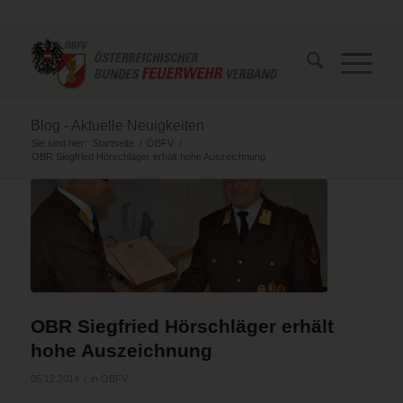
Blog - Aktuelle Neuigkeiten
Sie sind hier:
Startseite
/
ÖBFV
/
OBR Siegfried Hörschläger erhält hohe Auszeichnung
OBR Siegfried Hörschläger erhält
hohe Auszeichnung
/
05.12.2014
in
ÖBFV