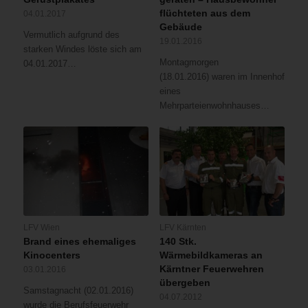
flüchteten aus dem
04.01.2017
Gebäude
Vermutlich aufgrund des
19.01.2016
starken Windes löste sich am
Montagmorgen
04.01.2017…
(18.01.2016) waren im Innenhof
eines
Mehrparteienwohnhauses…
LFV Wien
LFV Kärnten
Brand eines ehemaliges
140 Stk.
Kinocenters
Wärmebildkameras an
Kärntner Feuerwehren
03.01.2016
übergeben
Samstagnacht (02.01.2016)
04.07.2012
wurde die Berufsfeuerwehr