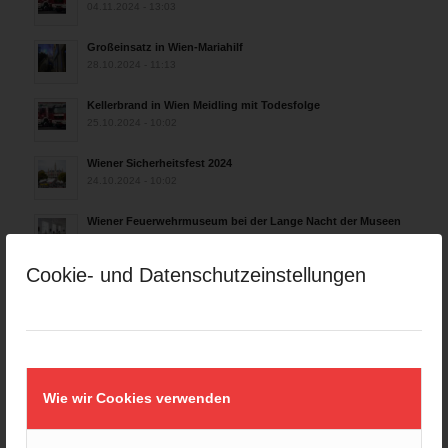
04.11.2024 - 13:03
Großeinsatz in Wien-Mariahilf
28.10.2024 - 11:13
Kellerbrand in Wien Meidling mit Todesfolge
25.10.2024 - 10:02
Wiener Sicherheitsfest 2024
24.10.2024 - 10:02
Wiener Feuerwehrmuseum bei der Lange Nacht der Museen
am 5. Oktober 2024
01.10.2024 - 10:48
Cookie- und Datenschutzeinstellungen
Dramatische Menschenrettung bei Zimmerbrand
08.09.2024 - 11:36
Wiener Feuerwehrfest 2024
20.08.2024 - 13:55
Wie wir Cookies verwenden