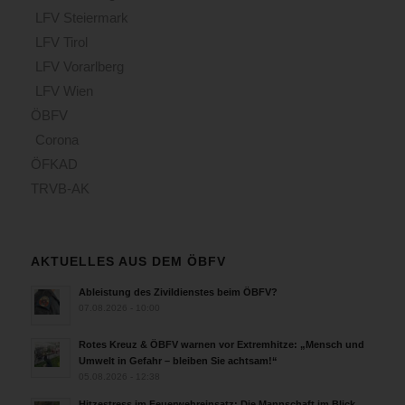
LFV Steiermark
LFV Tirol
LFV Vorarlberg
LFV Wien
ÖBFV
Corona
ÖFKAD
TRVB-AK
AKTUELLES AUS DEM ÖBFV
Ableistung des Zivildienstes beim ÖBFV?
07.08.2026 - 10:00
Rotes Kreuz & ÖBFV warnen vor Extremhitze: „Mensch und
Umwelt in Gefahr – bleiben Sie achtsam!“
05.08.2026 - 12:38
Hitzestress im Feuerwehreinsatz: Die Mannschaft im Blick