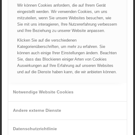
ARCHIV
Wir können Cookies anfordern, die auf Ihrem Gerät
August 2026
eingestellt werden. Wir verwenden Cookies, um uns
mitzuteilen, wenn Sie unsere Websites besuchen, wie
Juli 2026
Sie mit uns interagieren, Ihre Nutzererfahrung verbessern
Juni 2026
und Ihre Beziehung zu unserer Website anpassen.
Mai 2026
Klicken Sie auf die verschiedenen
April 2026
Kategorienüberschriften, um mehr zu erfahren. Sie
März 2026
können auch einige Ihrer Einstellungen ändern. Beachten
Februar 2026
Sie, dass das Blockieren einiger Arten von Cookies
Auswirkungen auf Ihre Erfahrung auf unseren Websites
Januar 2026
und auf die Dienste haben kann, die wir anbieten können.
Dezember 2025
November 2025
Oktober 2025
Notwendige Website Cookies
September 2025
August 2025
Andere externe Dienste
Juli 2025
Juni 2025
Datenschutzrichtlinie
Mai 2025