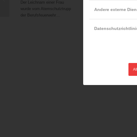
Der Leichnam einer Frau
2016 war es in den frühen
geplant
wurde vom Atemschutztrupp
Morgenstunde…
Andere externe Dien
der Berufsfeuerwehr…
Datenschutzrichtlini
Al