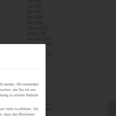
Juli 2026
Juni 2026
Mai 2026
April 2026
März 2026
Februar 2026
.
Januar 2026
Dezember 2025
November 2025
Oktober 2025
September 2025
August 2025
Juli 2025
Juni 2025
Mai 2025
April 2025
llt werden. Wir verwenden
März 2025
suchen, wie Sie mit uns
Februar 2025
iehung zu unserer Website
Januar 2025
Dezember 2024
 um mehr zu erfahren. Sie
ndes
November 2024
ie, dass das Blockieren
Oktober 2024