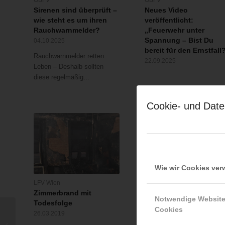
Sirenen sind überprüft –
Neues Video
wie steht es um ihren
veröffentlicht:
Rauchwarnmelder?
„Feuerwehr unter
Spannung – Bist Du
04.10.2025
bereit für den Ernstfall
Rauchwarnmelder retten
22.09.2025
Leben – Deshalb sollten
diese regelmäßig…
Cookie- und Date
Wie wir Cookies ve
LFV Wien
LFV Wien
Zimmerbrand mit
Brand Alarmstufe 2
Notwendige Websit
Todesfolge
23.10.2016
Cookies
26.03.2019
Internationale
Am Sonntag den 23. Oktob
Grossübung in Linz