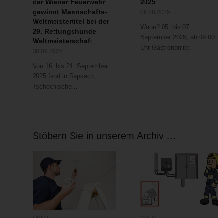
der Wiener Feuerwehr
2025
gewinnt Mannschafts-
06.08.2025
Weltmeistertitel bei der
Wann? 05. bis 07.
29. Rettungshunde
September 2025, ab 09:00
Weltmeisterschaft
Uhr Gastronomie:…
30.09.2025
Von 16. bis 21. September
2025 fand in Rapsach,
Tschechische…
Stöbern Sie in unserem Archiv …
ÖBFV
ÖBFV